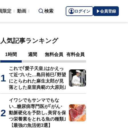
員限定
動画
検索
ログイン
会員登録
人気記事ランキング
1時間
週間
無料会員
有料会員
これで｢愛子天皇｣はかえっ
て近づいた…島田裕巳｢野望
にとらわれた麻生太郎が見
落とした皇室典範の大原則｣
イワシでもサンマでもな
い...糖尿病専門医が｢がん･
動脈硬化を予防し､美背を保
つ栄養素をとれる魚の種類｣
【最強の魚活術3選】