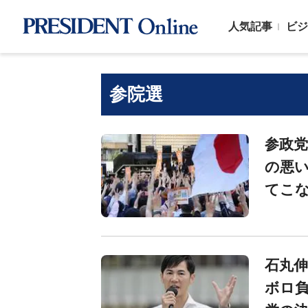
人気記事
ビジ
参院選
参政党
の悪い
てこな
石丸伸
ボロ負