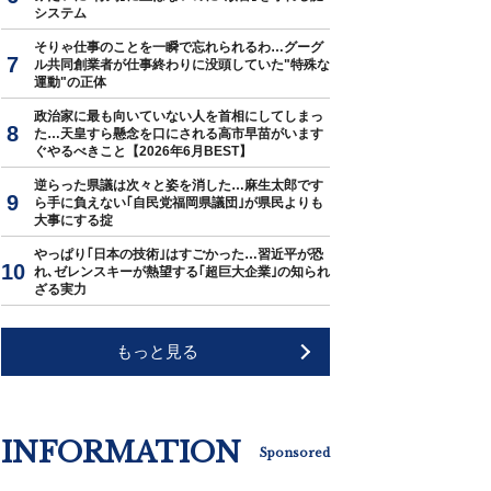
システム
そりゃ仕事のことを一瞬で忘れられるわ…グーグ
ル共同創業者が仕事終わりに没頭していた"特殊な
運動"の正体
政治家に最も向いていない人を首相にしてしまっ
た…天皇すら懸念を口にされる高市早苗がいます
ぐやるべきこと【2026年6月BEST】
逆らった県議は次々と姿を消した…麻生太郎です
ら手に負えない｢自民党福岡県議団｣が県民よりも
大事にする掟
やっぱり｢日本の技術｣はすごかった…習近平が恐
れ､ゼレンスキーが熱望する｢超巨大企業｣の知られ
ざる実力
もっと見る
INFORMATION
Sponsored