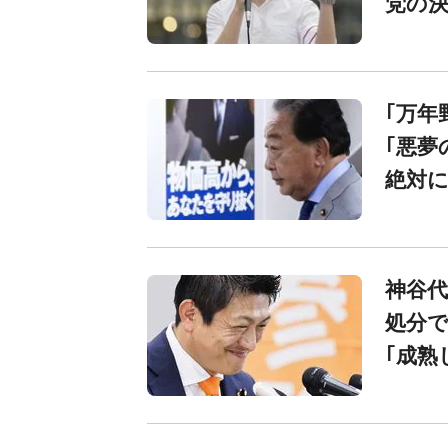
党の
｢万年
｢悪夢
絶対
神谷代
処分で
｢成熟