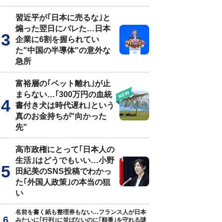
習近平が｢日本に売るな｣と
煽った翌日にバレた…日本
企業に6割を握られてい
た"中国の半導体"の意外な
急所
富裕層の｢ペット離れ｣が止
まらない…｢300万円の血統
書付き犬は時代遅れ｣という
真のお金持ちが"向かった
先"
高市政権にとって｢日本人の
生活｣はどうでもいい…小野
田紀美のSNS投稿でわかっ
た｢外国人政策｣の本当の狙
い
名前を書く紙も整理券もない…フランス人が日本
みたいに｢行列｣に並ばないのに｢順番｣を守れる謎