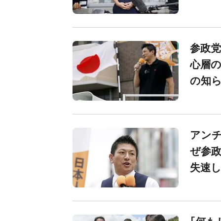
参政党
心層の
の知
アンチ
ぜ参政
失速