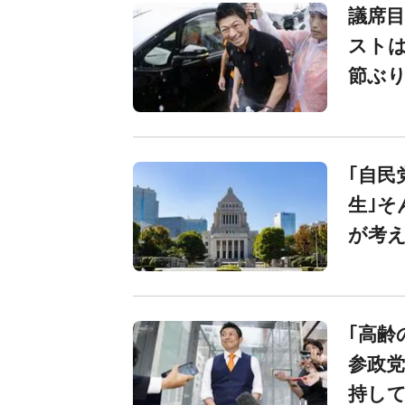
議席目
ストは
節ぶ
｢自民
生｣そ
が考え
｢高齢
参政党
持し