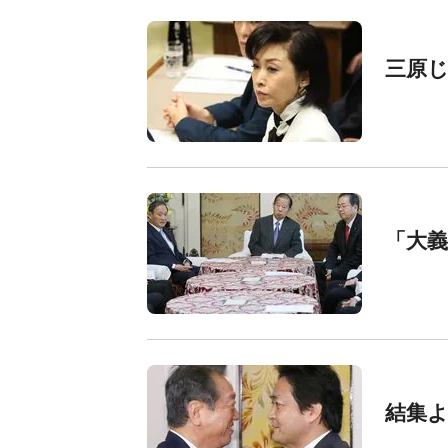
三原
「大
結集