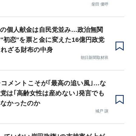
柴田 優呼
の個人献金は自民党並み…政治無関
"初恋"を票と金に変えた16億円政党
られざる財布の中身
朝日新聞取材班
コメントこそが｢最高の追い風｣…な
党は｢高齢女性は産めない｣発言でも
しなかったのか
城戸 譲