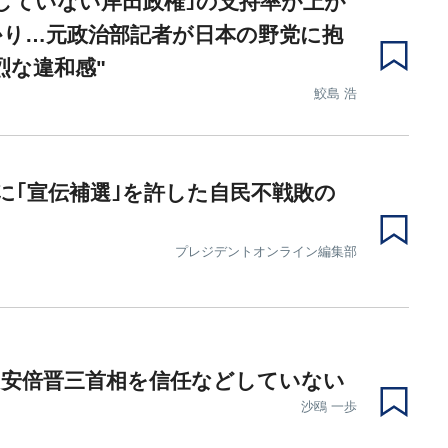
していない岸田政権｣の支持率が上が
かり…元政治部記者が日本の野党に抱
烈な違和感"
鮫島 浩
に｢宣伝補選｣を許した自民不戦敗の
プレジデントオンライン編集部
は安倍晋三首相を信任などしていない
沙鴎 一歩