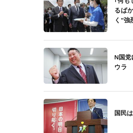
｢何も
るば
く"強
N国党
ウラ
国民