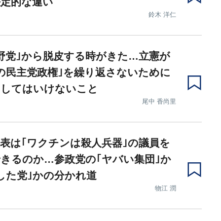
決定的な違い
鈴木 洋仁
野党｣から脱皮する時がきた…立憲が
の民主党政権｣を繰り返さないために
にしてはいけないこと
尾中 香尚里
表は｢ワクチンは殺人兵器｣の議員を
きるのか…参政党の｢ヤバい集団｣か
した党｣かの分かれ道
物江 潤