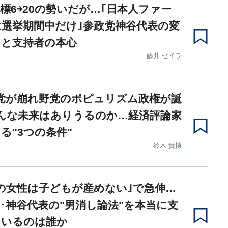
標6￫20の勢いだが…｢日本人ファー
選挙期間中だけ｣参政党神谷代表の変
りと支持者の本心
藤井 セイラ
党が崩れ野党のポピュリズム政権が誕
んな未来はありうるのか…経済評論家
る"3つの条件"
鈴木 貴博
の女性は子どもが産めない｣で急伸…
･神谷代表の"男消し論法"を本当に支
ているのは誰か