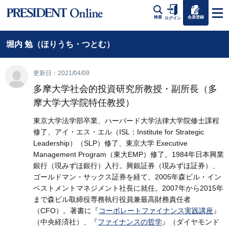
会員登録
検索
ログイン
堀内 勉（ほりうち・つとむ）
更新日：2021/04/09
多摩大学社会的投資研究所教授・副所長（多
摩大学大学院特任教授）
東京大学法学部卒業、ハーバード大学法律大学院修士課程
修了、アイ・エス・エル（ISL：Institute for Strategic
Leadership）（SLP）修了、東京大学 Executive
Management Program（東大EMP）修了。1984年日本興業
銀行（現みずほ銀行）入行。興銀証券（現みずほ証券）、
ゴールドマン・サックス証券を経て、2005年森ビル・イン
ベストメントマネジメント社長に就任。2007年から2015年
まで森ビル取締役専務執行役員兼最高財務責任者
（CFO）。著書に『
コーポレートファイナンス実践講座
』
（中央経済社）、『
ファイナンスの哲学
』（ダイヤモンド