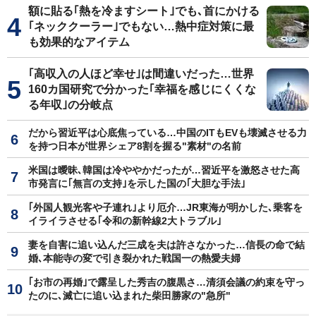
額に貼る｢熱を冷ますシート｣でも､首にかける
｢ネッククーラー｣でもない…熱中症対策に最
も効果的なアイテム
｢高収入の人ほど幸せ｣は間違いだった…世界
160カ国研究で分かった｢幸福を感じにくくな
る年収｣の分岐点
だから習近平は心底焦っている…中国のITもEVも壊滅させる力
を持つ日本が世界シェア8割を握る"素材"の名前
米国は曖昧､韓国は冷ややかだったが…習近平を激怒させた高
市発言に｢無言の支持｣を示した国の｢大胆な手法｣
｢外国人観光客や子連れ｣より厄介…JR東海が明かした､乗客を
イライラさせる｢令和の新幹線2大トラブル｣
妻を自害に追い込んだ三成を夫は許さなかった…信長の命で結
婚､本能寺の変で引き裂かれた戦国一の熱愛夫婦
｢お市の再婚｣で露呈した秀吉の腹黒さ…清須会議の約束を守っ
たのに､滅亡に追い込まれた柴田勝家の"急所"