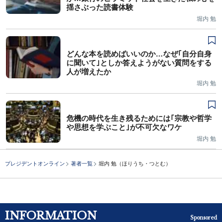
揺さぶった読書体験
堀内 勉
どんな本を読めばいいのか…なぜ｢自分自身
に聞いて｣としか答えようがない質問をする
人が増えたか
堀内 勉
危機の時代を生き残るためには｢宗教や哲学
や思想を学ぶこと｣が不可欠なワケ
堀内 勉
プレジデントオンライン
著者一覧
堀内 勉（ほりうち・つとむ）
INFORMATION
Sponsored