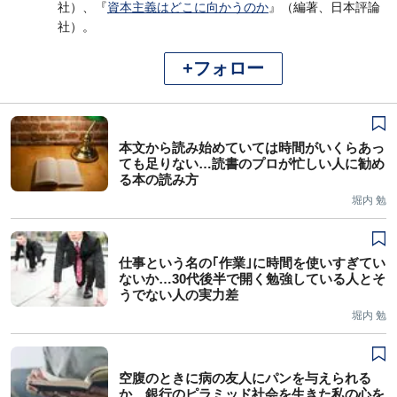
社）、『
資本主義はどこに向かうのか
』（編著、日本評論
社）。
+フォロー
本文から読み始めていては時間がいくらあっ
ても足りない…読書のプロが忙しい人に勧め
る本の読み方
堀内 勉
仕事という名の｢作業｣に時間を使いすぎてい
ないか…30代後半で開く勉強している人とそ
うでない人の実力差
堀内 勉
空腹のときに病の友人にパンを与えられる
か…銀行のピラミッド社会を生きた私の心を