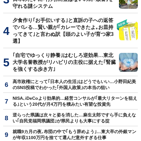
守れる謎システム
夕食作り｢お手伝いする｣と直訴の子への返答
でバレる…賢い親が｢カレーできたよ｡お皿持
ってきて｣と言わぬ訳【頭のよい子が育つ家3
選】
｢自宅でゆっくり静養｣はむしろ逆効果…東北
大学名誉教授がリハビリの主役に据えた｢腎臓
を強くする歩き方｣
高市政権にとって｢日本人の生活｣はどうでもいい…小野田紀美
のSNS投稿でわかった｢外国人政策｣の本当の狙い
NISA､iDeCoより効果的…経営コンサルが｢最大リターンを狙え
る｣という20代が月4万円を積みたい有望な投資先
逆らった県議は次々と姿を消した…麻生太郎ですら手に負えな
い｢自民党福岡県議団｣が県民よりも大事にする掟
就職9カ月の夜､布団の中で｢もう辞めよう｣…東大卒の外銀マン
が年収1100万円を捨てて選んだ意外すぎる仕事