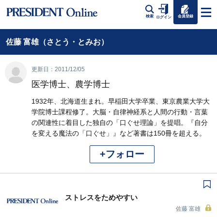
会員登録
検索
ログイン
佐藤 富雄（さとう・とみお）
更新日：2011/12/05
医学博士、農学博士
1932年、北海道生まれ。早稲田大学卒業、東京農業大学大
学院博士課程修了。大脳・自律神経系と人間の行動・言葉
の関連性に着目した独自の「口ぐせ理論」を提唱。『自分
を変える魔法の「口ぐせ」』など著書は150冊を超える。
+フォロー
ストレスをためやすい
佐藤 富雄