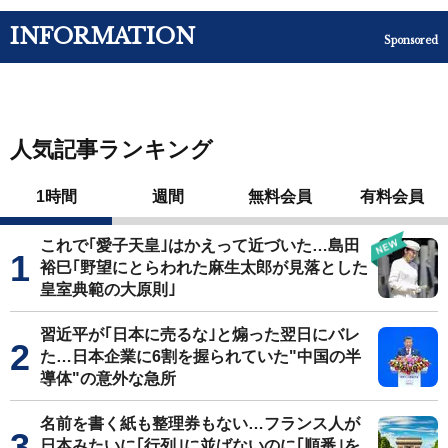
INFORMATION
Sponsored
人気記事ランキング
1時間
週間
無料会員
有料会員
これで｢愛子天皇｣はかえって近づいた…島田
裕巳｢野望にとらわれた麻生太郎が見落とした
皇室典範の大原則｣
習近平が｢日本に売るな｣と煽った翌日にバレ
た…日本企業に6割を握られていた"中国の半
導体"の意外な急所
名前を書く紙も整理券もない…フランス人が
日本みたいに｢行列｣に並ばないのに｢順番｣を