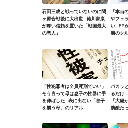
石田三成と戦っていないのに関
「本当
ヶ原合戦後に大出世...徳川家康
やフェ
が厚い信頼を置いた「戦国最大
い...
の悪人」
層のク
「性犯罪者は全員死刑でいい」
パカッと
そう言って母は息子の性器に手
るだけ.
を伸ばした...表に出ない「息子
「大腸
を襲う母」のリアル
肪酸た