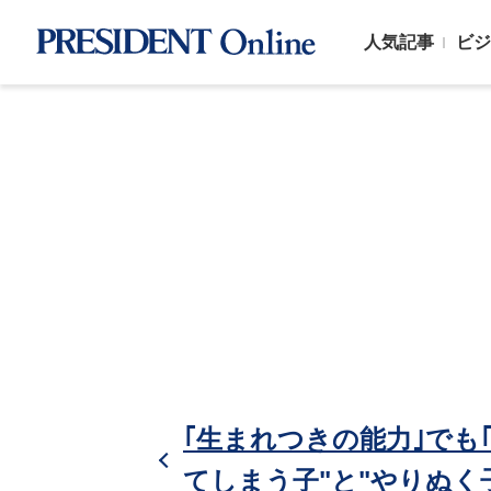
人気記事
ビジ
｢生まれつきの能力｣でも
てしまう子"と"やりぬく