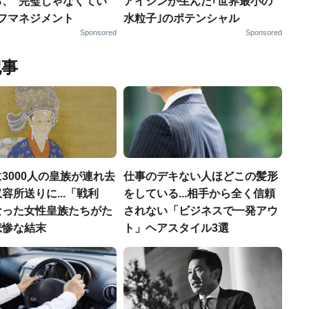
る、“完璧じゃなくてい
アイシンが生んだ｢世界最小の
ルフマネジメント
水粒子｣のポテンシャル
Sponsored
Sponsored
記事
3000人の皇族が連れ去
仕事のデキない人ほどこの髪形
容所送りに...「戦利
をしている...相手から全く信頼
なった女性皇族たちがた
されない「ビジネスで一発アウ
悲惨な結末
ト」ヘアスタイル3選