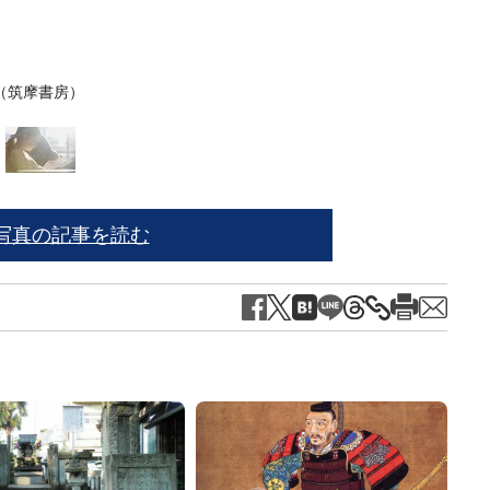
（筑摩書房）
※写
写真の記事を読む