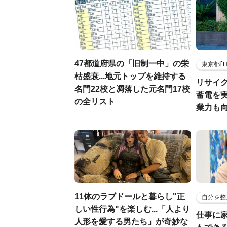
47都道府県の「旧制一中」の栄
東京都｢
枯盛衰...地元トップを維持する
リサイ
名門22校と凋落した元名門17校
蓄電を
の全リスト
業力も
11体のラブドールと暮らし"正
自分を整
しい性行為"を楽しむ...「人より
仕事に
人形を愛する男たち」が奇妙な