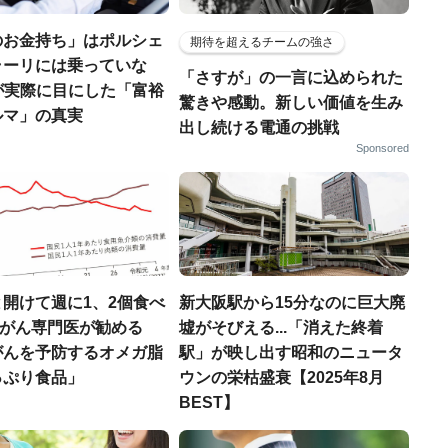
のお金持ち」はポルシェ
期待を超えるチームの強さ
ラーリには乗っていな
「さすが」の一言に込められた
FPが実際に目にした「富裕
驚きや感動。新しい価値を生み
ルマ」の真実
出し続ける電通の挑戦
Sponsored
開けて週に1、2個食べ
新大阪駅から15分なのに巨大廃
..がん専門医が勧める
墟がそびえる...「消えた終着
がんを予防するオメガ脂
駅」が映し出す昭和のニュータ
っぷり食品」
ウンの栄枯盛衰【2025年8月
BEST】