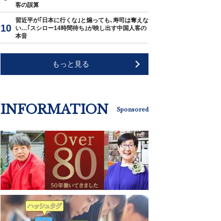
客の誤算
習近平が｢日本に行くな｣と煽っても､寿司は奪えな
い…｢スシロー14時間待ち｣が映し出す中国人客の
本音
もっと見る
INFORMATION
Sponsored