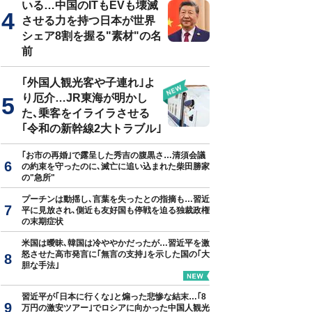
いる…中国のITもEVも壊滅
させる力を持つ日本が世界
シェア8割を握る"素材"の名
前
真はイメージです
｢外国人観光客や子連れ｣よ
り厄介…JR東海が明かし
た､乗客をイライラさせる
｢令和の新幹線2大トラブル｣
｢お市の再婚｣で露呈した秀吉の腹黒さ…清須会議
の約束を守ったのに､滅亡に追い込まれた柴田勝家
の"急所"
プーチンは動揺し､言葉を失ったとの指摘も…習近
平に見放され､側近も友好国も停戦を迫る独裁政権
の末期症状
米国は曖昧､韓国は冷ややかだったが…習近平を激
怒させた高市発言に｢無言の支持｣を示した国の｢大
胆な手法｣
習近平が｢日本に行くな｣と煽った悲惨な結末…｢8
万円の激安ツアー｣でロシアに向かった中国人観光