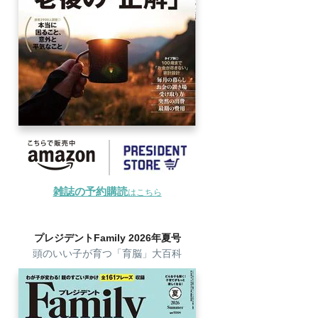
雑誌の予約購読
はこちら
プレジデントFamily 2026年夏号
頭のいい子が育つ「育脳」大百科