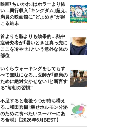
映画｢ちいかわ｣はホラーより怖
い…興行収入｢キングダム｣超え､
満員の映画館に"どよめき"が起
こる結末
首よりも脇よりも効果的…熱中
症研究者が｢暑いときは真っ先に
ここを冷やせ｣という意外な体の
部位
いくらウォーキングをしてもす
べて無駄になる…医師が｢健康の
ために絶対欠かせない｣と断言す
る"毎朝の習慣"
不足すると老後うつが待ち構え
る…和田秀樹｢幸せホルモン分泌
のために食べたいスーパーにあ
る食材｣【2026年6月BEST】