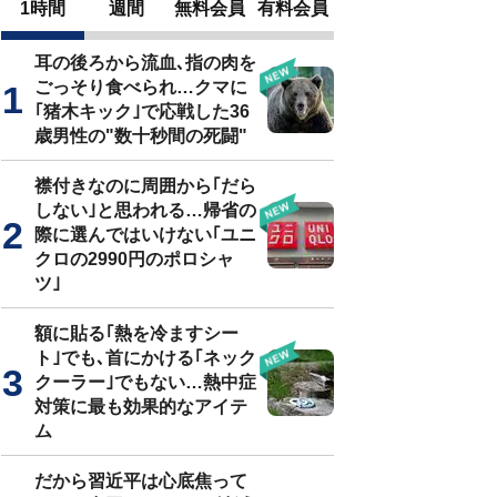
1時間
週間
無料会員
有料会員
耳の後ろから流血､指の肉を
ごっそり食べられ…クマに
｢猪木キック｣で応戦した36
歳男性の"数十秒間の死闘"
襟付きなのに周囲から｢だら
しない｣と思われる…帰省の
際に選んではいけない｢ユニ
クロの2990円のポロシャ
ツ｣
額に貼る｢熱を冷ますシー
ト｣でも､首にかける｢ネック
クーラー｣でもない…熱中症
対策に最も効果的なアイテ
ム
だから習近平は心底焦って