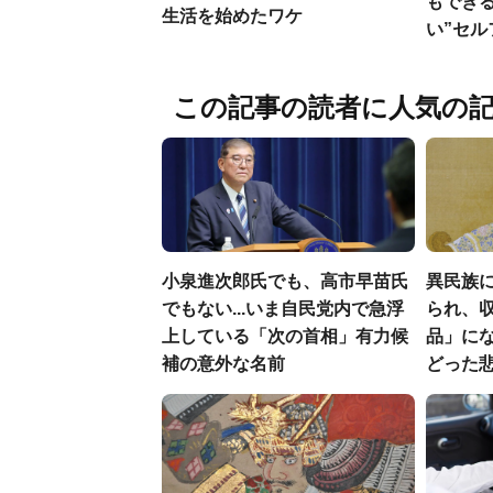
もでき
生活を始めたワケ
い”セ
この記事の読者に人気の
小泉進次郎氏でも、高市早苗氏
異民族に
でもない...いま自民党内で急浮
られ、収
上している「次の首相」有力候
品」に
補の意外な名前
どった