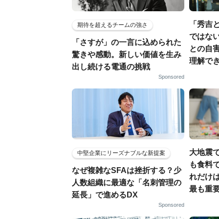
「秀吉
期待を超えるチームの強さ
ではない
「さすが」の一言に込められた
との自
驚きや感動。新しい価値を生み
理解でき
出し続ける電通の挑戦
Sponsored
大地震
中堅企業にリーズナブルな新提案
も食料で
なぜ複雑なSFAは挫折する？少
れだけ
人数組織に最適な「名刺管理の
最も重要
延長」で進めるDX
Sponsored