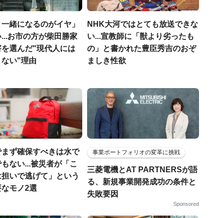
と一緒になるのがイヤ」
NHK大河ではとても放送できな
...お市の方が柴田勝家
い...宣教師に「獣より劣ったも
害を選んだ"現代人には
の」と書かれた豊臣秀吉のおぞ
ない"理由
ましき性欲
でまず確保すべきは水で
事業ポートフォリオの変革に挑戦
もない...被災者が「こ
三菱電機とAT PARTNERSが語
は担いで逃げて」という
る、新規事業開発成功の条件と
なモノ2選
失敗要因
Sponsored