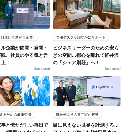
HTT取組推進宣言企業｣
専用デスクが細やかにサポート
クル企業が節電・発電・
ビジネスリーダーのための安ら
実践、社員のやる気と営
ぎの空間…都心を離れて軽井沢
向上！
の「シェア別荘」へ！
Sponsored
Sponsored
えるための健康習慣
微粒子工学の専門家が解説
家事と慌ただしい毎日で
目に見えない世界を計測する…