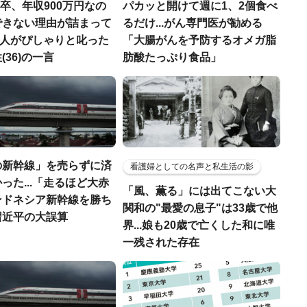
H卒、年収900万円なの
パカッと開けて週に1、2個食べ
できない理由が詰まって
るだけ...がん専門医が勧める
.仲人がぴしゃりと叱った
「大腸がんを予防するオメガ脂
(36)の一言
肪酸たっぷり食品」
の新幹線」を売らずに済
看護婦としての名声と私生活の影
った...「走るほど大赤
「風、薫る」には出てこない大
ンドネシア新幹線を勝ち
関和の"最愛の息子"は33歳で他
習近平の大誤算
界...娘も20歳で亡くした和に唯
一残された存在