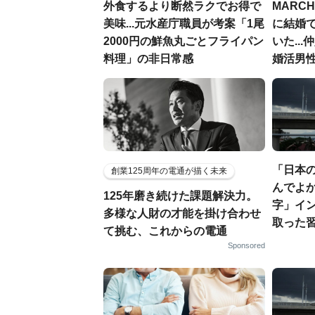
外食するより断然ラクでお得で
MARC
美味...元水産庁職員が考案「1尾
に結婚
2000円の鮮魚丸ごとフライパン
いた..
料理」の非日常感
婚活男性
「日本
創業125周年の電通が描く未来
んでよか
125年磨き続けた課題解決力。
字」イ
多様な人財の才能を掛け合わせ
取った
て挑む、これからの電通
Sponsored