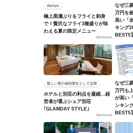
なぜ三菱
dancyu
万円を超
極上黒瀬ぶりをフライと刺身
高い「全
で！贅沢なフライ3種盛りが味
キング20
わえる夏の限定メニュー
BEST5
Sponsored
なぜ三菱
新しい形の福利厚生として活用
万円も上
ホテルと別荘の利点を凝縮…経
が高い「
営者が選ぶシェア別荘
ンキング
｢GLAMDAY STYLE｣
BEST5
Sponsored