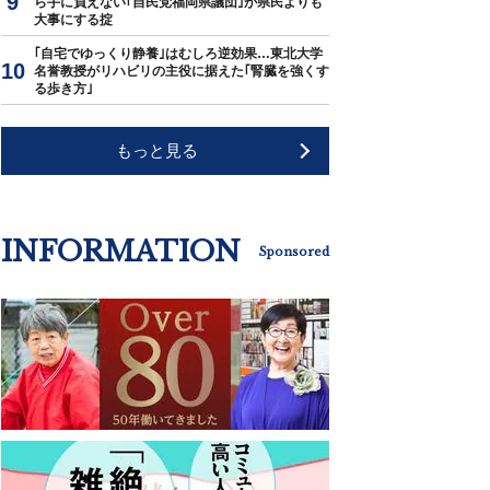
ら手に負えない｢自民党福岡県議団｣が県民よりも
大事にする掟
｢自宅でゆっくり静養｣はむしろ逆効果…東北大学
名誉教授がリハビリの主役に据えた｢腎臓を強くす
る歩き方｣
もっと見る
INFORMATION
Sponsored