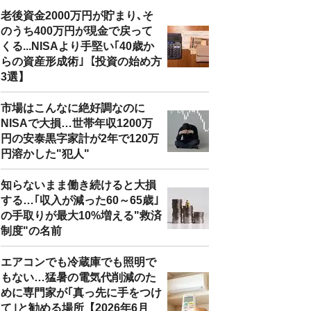
老後資金2000万円が貯まり､そ
のうち400万円が現金で戻って
くる...NISAより手堅い｢40歳か
らの資産形成術｣【投資の始め方
3選】
市場はこんなに絶好調なのに
NISAで大損…世帯年収1200万
円の安泰黒字家計が2年で120万
円溶かした"犯人"
知らないまま働き続けると大損
する…｢収入が減った60～65歳｣
の手取りが最大10%増える"救済
制度"の名前
エアコンでも冷蔵庫でも照明で
もない…猛暑の電気代削減のた
めに専門家が｢真っ先に手をつけ
て｣と勧める場所【2026年6月