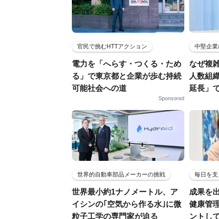
官民で挑むHTTアクション
中堅企業
電力を「へらす・つくる・ため
なぜ複雑
る」で東京都と企業が歩む持続
人数組
可能社会への道
延長」で
Sponsored
世界的自動車部品メーカーの挑戦
毎日を支
世界最小約1ナノメートル、ア
成果を
イシンの｢空気から作る水｣に微
健康管
粒子工学の専門家が迫る
ントし