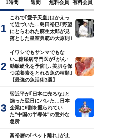
1時間
週間
無料会員
有料会員
これで｢愛子天皇｣はかえっ
て近づいた…島田裕巳｢野望
にとらわれた麻生太郎が見
落とした皇室典範の大原則｣
イワシでもサンマでもな
い...糖尿病専門医が｢がん･
動脈硬化を予防し､美肌を保
つ栄養素をとれる魚の種類｣
【最強の魚活術3選】
習近平が｢日本に売るな｣と
煽った翌日にバレた…日本
企業に6割を握られてい
た"中国の半導体"の意外な
急所
富裕層の｢ペット離れ｣が止