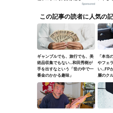
Sponsored
この記事の読者に人気の
ギャンブルでも、旅行でも、美
「本当
術品収集でもない...和田秀樹が
やフェ
手を出すなという「世の中で一
い...
番金のかかる趣味」
層のク