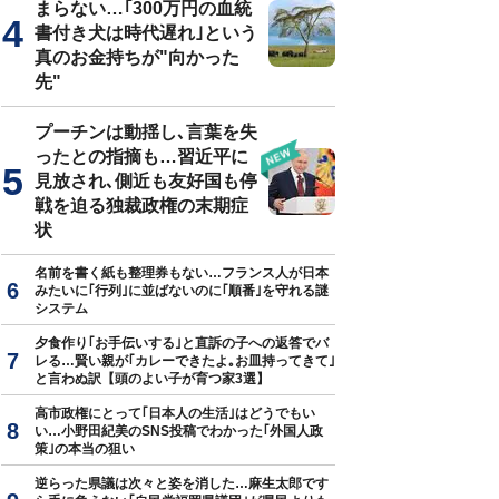
まらない…｢300万円の血統
書付き犬は時代遅れ｣という
真のお金持ちが"向かった
先"
プーチンは動揺し､言葉を失
ったとの指摘も…習近平に
見放され､側近も友好国も停
戦を迫る独裁政権の末期症
状
名前を書く紙も整理券もない…フランス人が日本
みたいに｢行列｣に並ばないのに｢順番｣を守れる謎
システム
夕食作り｢お手伝いする｣と直訴の子への返答でバ
レる…賢い親が｢カレーできたよ｡お皿持ってきて｣
と言わぬ訳【頭のよい子が育つ家3選】
高市政権にとって｢日本人の生活｣はどうでもい
い…小野田紀美のSNS投稿でわかった｢外国人政
策｣の本当の狙い
逆らった県議は次々と姿を消した…麻生太郎です