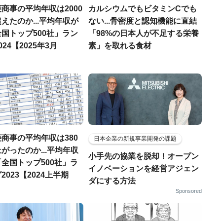
商事の平均年収は2000
カルシウムでもビタミンCでも
えたのか...平均年収が
ない...骨密度と認知機能に直結
国トップ500社」ラン
「98%の日本人が不足する栄養
24【2025年3月
素」を取れる食材
】
商事の平均年収は380
日本企業の新規事業開発の課題
がったのか...平均年収
小手先の協業を脱却！オープン
全国トップ500社」ラ
イノベーションを経営アジェン
2023【2024上半期
ダにする方法
】
Sponsored