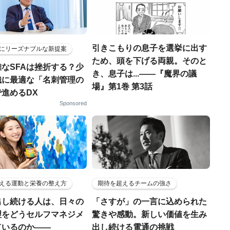
引きこもりの息子を選挙に出す
にリーズナブルな新提案
ため、頭を下げる両親。そのと
なSFAは挫折する？少
き、息子は...――『魔界の議
織に最適な「名刺管理の
場』第1巻 第3話
進めるDX
Sponsored
える運動と栄養の整え方
期待を超えるチームの強さ
出し続ける人は、日々の
「さすが」の一言に込められた
理をどうセルフマネジメ
驚きや感動。新しい価値を生み
ているのか——
出し続ける電通の挑戦