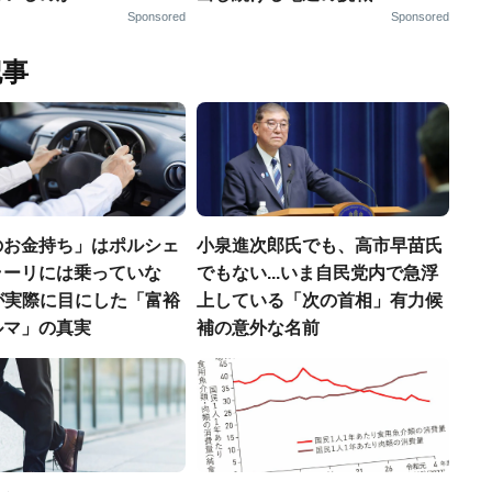
Sponsored
Sponsored
記事
のお金持ち」はポルシェ
小泉進次郎氏でも、高市早苗氏
ラーリには乗っていな
でもない...いま自民党内で急浮
FPが実際に目にした「富裕
上している「次の首相」有力候
ルマ」の真実
補の意外な名前