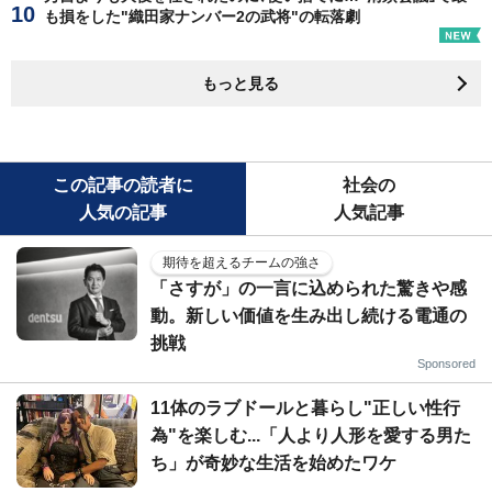
も損をした"織田家ナンバー2の武将"の転落劇
もっと見る
この記事の読者に
社会の
人気の記事
人気記事
期待を超えるチームの強さ
「さすが」の一言に込められた驚きや感
動。新しい価値を生み出し続ける電通の
挑戦
Sponsored
11体のラブドールと暮らし"正しい性行
為"を楽しむ...「人より人形を愛する男た
ち」が奇妙な生活を始めたワケ