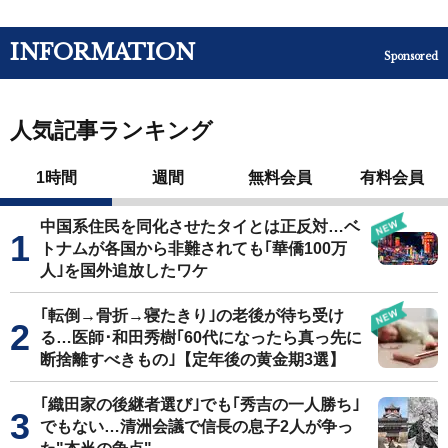
INFORMATION
Sponsored
人気記事ランキング
1時間
週間
無料会員
有料会員
中国系住民を同化させたタイとは正反対…ベ
トナムが各国から非難されても｢華僑100万
人｣を国外追放したワケ
｢転倒→骨折→寝たきり｣の老後が待ち受け
る…医師･和田秀樹｢60代になったら真っ先に
断捨離すべきもの｣【定年後の黄金期3選】
｢織田家の後継者選び｣でも｢秀吉の一人勝ち｣
でもない…清洲会議で信長の息子2人が争っ