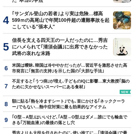
た"本当の争点"
｢サンダル登山の若者｣より実は危険…標高
599ｍの高尾山で年間100件超の遭難事故を起
こしている"張本人"
信長を支える四天王の一人だったのに…秀吉
にハメられて｢清須会議｣に出席できなかった
武将の哀れな末路
米国は曖昧､韓国は冷ややかだったが…習近平を激怒させた高
市発言に｢無言の支持｣を示した国の｢大胆な手法｣
不足すると｢うつ病｣が増え､子どものIQに影響…東大教授｢脳の
ために欠かせないスーパーにある食材｣
額に貼る｢熱を冷ますシート｣でも､首にかける｢ネッククーラ
ー｣でもない…熱中症対策に最も効果的なアイテム
｢O型→A型｣はいいけど､｢A型→O型｣はダメ…誰にでも輸血で
きる｢万能血液｣の最後の落とし穴
秀吉よりも大役を任されたのに､使い捨てに…｢清須会議｣で最