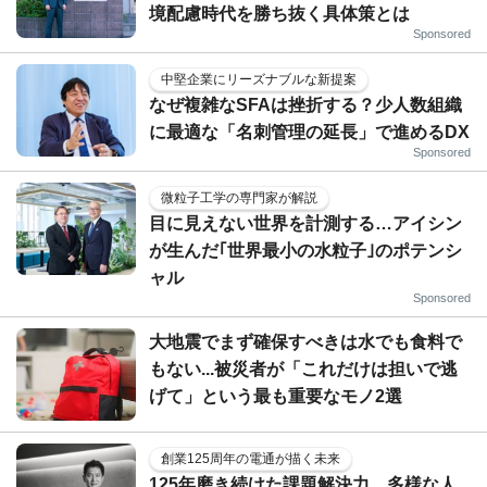
境配慮時代を勝ち抜く具体策とは
Sponsored
中堅企業にリーズナブルな新提案
なぜ複雑なSFAは挫折する？少人数組織
に最適な「名刺管理の延長」で進めるDX
Sponsored
微粒子工学の専門家が解説
目に見えない世界を計測する…アイシン
が生んだ｢世界最小の水粒子｣のポテンシ
ャル
Sponsored
大地震でまず確保すべきは水でも食料で
もない...被災者が「これだけは担いで逃
げて」という最も重要なモノ2選
創業125周年の電通が描く未来
125年磨き続けた課題解決力。多様な人