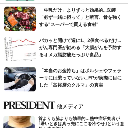
「牛乳だけ」よりずっと効果的...医師
「必ず一緒に摂って」と断言、骨を強く
する"スーパーで買える食材"
パカッと開けて週に1、2個食べるだけ...
がん専門医が勧める「大腸がんを予防す
るオメガ脂肪酸たっぷり食品」
「本当のお金持ち」はポルシェやフェラ
ーリには乗っていない...FPが実際に目に
した「富裕層のクルマ」の真実
首よりも脇よりも効果的…熱中症研究者が
｢暑いときは真っ先にここを冷やせ｣という意