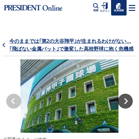
会員登録
検索
ログイン
今のままでは｢第2の大谷翔平｣が生まれるわけがない…
｢飛ばない金属バット｣で激変した高校野球に抱く危機感