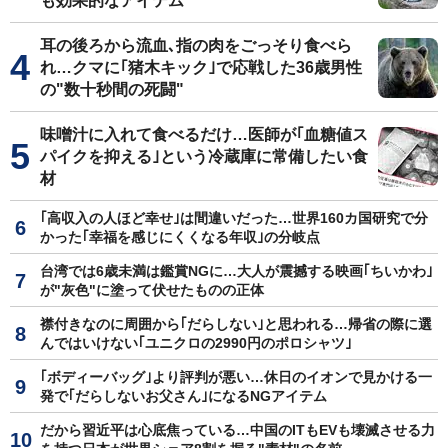
も効果的なアイテム
耳の後ろから流血､指の肉をごっそり食べら
れ…クマに｢猪木キック｣で応戦した36歳男性
の"数十秒間の死闘"
味噌汁に入れて食べるだけ…医師が｢血糖値ス
パイクを抑える｣という冷蔵庫に常備したい食
材
｢高収入の人ほど幸せ｣は間違いだった…世界160カ国研究で分
かった｢幸福を感じにくくなる年収｣の分岐点
台湾では6歳未満は鑑賞NGに…大人が震撼する映画｢ちいかわ｣
が"灰色"に塗って伏せたものの正体
襟付きなのに周囲から｢だらしない｣と思われる…帰省の際に選
んではいけない｢ユニクロの2990円のポロシャツ｣
｢ボディーバッグ｣より評判が悪い…休日のイオンで見かける一
発で｢だらしないお父さん｣になるNGアイテム
だから習近平は心底焦っている…中国のITもEVも壊滅させる力