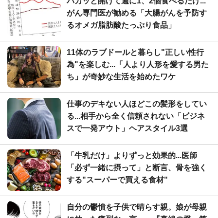
パカッと開けて週に1、2個食べるだけ...
がん専門医が勧める「大腸がんを予防す
るオメガ脂肪酸たっぷり食品」
11体のラブドールと暮らし"正しい性行
為"を楽しむ...「人より人形を愛する男た
ち」が奇妙な生活を始めたワケ
仕事のデキない人ほどこの髪形をしてい
る...相手から全く信頼されない「ビジネ
スで一発アウト」ヘアスタイル3選
「牛乳だけ」よりずっと効果的...医師
「必ず一緒に摂って」と断言、骨を強く
する"スーパーで買える食材"
自分の鬱憤を子供で晴らす親。娘が母親