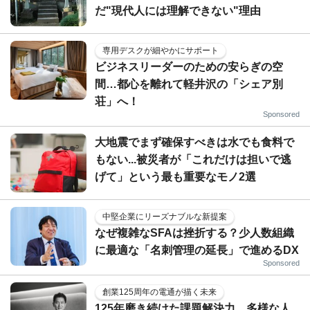
だ"現代人には理解できない"理由
専用デスクが細やかにサポート
ビジネスリーダーのための安らぎの空
間…都心を離れて軽井沢の「シェア別
荘」へ！
Sponsored
大地震でまず確保すべきは水でも食料で
もない...被災者が「これだけは担いで逃
げて」という最も重要なモノ2選
中堅企業にリーズナブルな新提案
なぜ複雑なSFAは挫折する？少人数組織
に最適な「名刺管理の延長」で進めるDX
Sponsored
創業125周年の電通が描く未来
125年磨き続けた課題解決力。多様な人