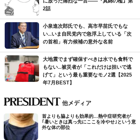
に放った痛烈な一言――『真綿の檻』第
2話
小泉進次郎氏でも、高市早苗氏でもな
い...いま自民党内で急浮上している「次
の首相」有力候補の意外な名前
大地震でまず確保すべきは水でも食料で
もない...被災者が「これだけは担いで逃
げて」という最も重要なモノ2選【2025
年7月BEST】
首よりも脇よりも効果的…熱中症研究者が
｢暑いときは真っ先にここを冷やせ｣という意
外な体の部位