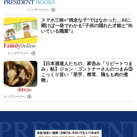
トップページへ
スマホ三昧="残念な子"ではなかった…AIに
聞けば一発でわかる｢子供の隠れた才能と"向
いている職業"｣
トップページへ
【日本酒達人たちの、家呑み「リピートつま
み」帖】ジョン・ゴントナーさんのつまみ③
こっくり旨い「里芋、椎茸、鶏もも肉の煮
物」
トップページへ