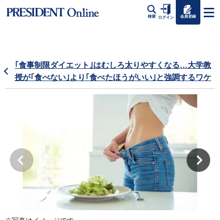
会員登録
検索
ログイン
｢食事制限ダイエット｣はむしろ太りやすくなる…大学教
授が｢食べない｣より｢食べたほうがいい｣と強調するワケ