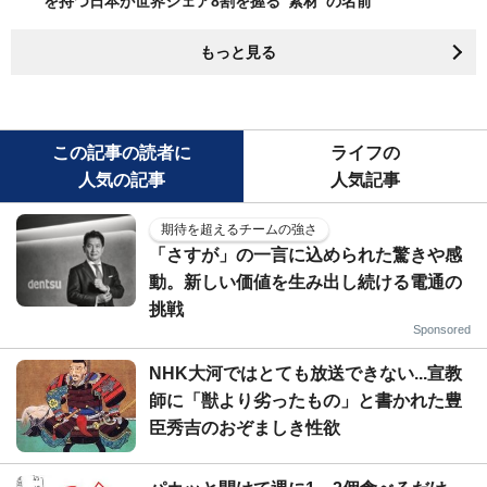
を持つ日本が世界シェア8割を握る"素材"の名前
もっと見る
この記事の読者に
ライフの
人気の記事
人気記事
期待を超えるチームの強さ
「さすが」の一言に込められた驚きや感
動。新しい価値を生み出し続ける電通の
挑戦
Sponsored
NHK大河ではとても放送できない...宣教
師に「獣より劣ったもの」と書かれた豊
臣秀吉のおぞましき性欲