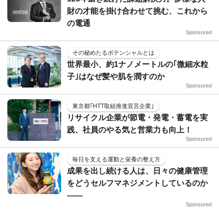
財の才能を掛け合わせて挑む、これから
の電通
Sponsored
その秘めたるポテンシャルとは
世界最小、約1ナノメートルの｢微細水粒
子｣はなぜ髪や肌を潤すのか
Sponsored
東京都｢HTT取組推進宣言企業｣
リサイクル企業が節電・発電・蓄電を実
践、社員のやる気と営業力も向上！
Sponsored
毎日を支える運動と栄養の整え方
成果を出し続ける人は、日々の健康管理
をどうセルフマネジメントしているのか
——
Sponsored