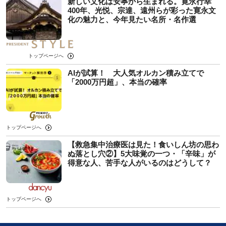
新しい文化は安寧から生まれる。寛永行幸
400年、光悦、宗達、遠州らが彩った寛永文
化の魅力と、今年見たい名所・名作選
トップページへ
AIが試算！ 大人気オルカン積み立てで
「2000万円超」、本当の確率
トップページへ
【救急集中治療医は見た！食いしん坊の思わ
ぬ落とし穴②】5大味覚の一つ・「辛味」が
得意な人、苦手な人がいるのはどうして？
トップページへ