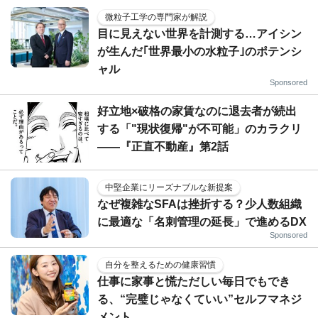
微粒子工学の専門家が解説
目に見えない世界を計測する…アイシン
が生んだ｢世界最小の水粒子｣のポテンシ
ャル
Sponsored
好立地×破格の家賃なのに退去者が続出
する「"現状復帰"が不可能」のカラクリ
――『正直不動産』第2話
中堅企業にリーズナブルな新提案
なぜ複雑なSFAは挫折する？少人数組織
に最適な「名刺管理の延長」で進めるDX
Sponsored
自分を整えるための健康習慣
仕事に家事と慌ただしい毎日でもでき
る、“完璧じゃなくていい”セルフマネジ
メント