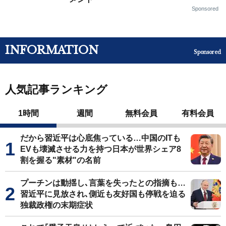
Sponsored
INFORMATION
Sponsored
人気記事ランキング
1時間
週間
無料会員
有料会員
だから習近平は心底焦っている…中国のITも
EVも壊滅させる力を持つ日本が世界シェア8
割を握る"素材"の名前
プーチンは動揺し､言葉を失ったとの指摘も…
習近平に見放され､側近も友好国も停戦を迫る
独裁政権の末期症状