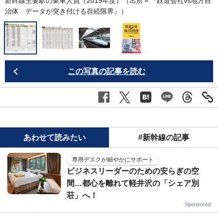
新幹線主要駅の乗車人員（2019年度）（出所＝『
鉄道会社vs地方自
治体 データが突き付ける存続限界
』）
この写真の記事を読む
あわせて読みたい
#新幹線の記事
専用デスクが細やかにサポート
ビジネスリーダーのための安らぎの空
間…都心を離れて軽井沢の「シェア別
荘」へ！
Sponsored