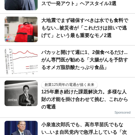
スで一発アウト」ヘアスタイル3選
大地震でまず確保すべきは水でも食料で
もない...被災者が「これだけは担いで逃
げて」という最も重要なモノ2選
パカッと開けて週に1、2個食べるだけ...
がん専門医が勧める「大腸がんを予防す
るオメガ脂肪酸たっぷり食品」
創業125周年の電通が描く未来
125年磨き続けた課題解決力。多様な人
財の才能を掛け合わせて挑む、これから
の電通
Sponsored
小泉進次郎氏でも、高市早苗氏でもな
い...いま自民党内で急浮上している「次