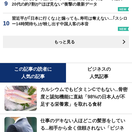
20代の約7割が"ほぼ見ない"衝撃の最新データ
習近平が｢日本に行くな｣と煽っても､寿司は奪えない…｢スシロ
ー14時間待ち｣が映し出す中国人客の本音
もっと見る
この記事の読者に
ビジネスの
人気の記事
人気記事
カルシウムでもビタミンCでもない...骨密
度と認知機能に直結「98%の日本人が不
足する栄養素」を取れる食材
仕事のデキない人ほどこの髪形をしてい
る...相手から全く信頼されない「ビジネ