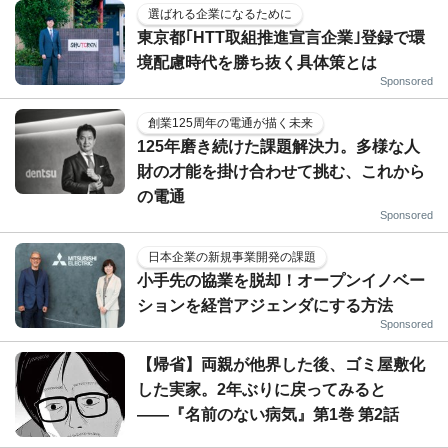
選ばれる企業になるために
東京都｢HTT取組推進宣言企業｣登録で環
境配慮時代を勝ち抜く具体策とは
Sponsored
創業125周年の電通が描く未来
125年磨き続けた課題解決力。多様な人
財の才能を掛け合わせて挑む、これから
の電通
Sponsored
日本企業の新規事業開発の課題
小手先の協業を脱却！オープンイノベー
ションを経営アジェンダにする方法
Sponsored
【帰省】両親が他界した後、ゴミ屋敷化
した実家。2年ぶりに戻ってみると
――『名前のない病気』第1巻 第2話