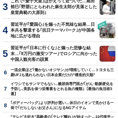
これで｢愛子天皇｣はかえって近づいた…島田
裕巳｢野望にとらわれた麻生太郎が見落とした
皇室典範の大原則｣
習近平が｢愛国心｣を煽った不気味な結果…日
本兵を撃退する｢抗日テーマパーク｣が中国各
地に広がる理由
習近平が｢日本に行くな｣と煽った悲惨な結
末…｢8万円の激安ツアー｣でロシアに向かった
中国人観光客の誤算
一流企業ほど｢働かないオジサン｣が増殖していく…トヨタも三
菱UFJも逃れられない日本企業だけの"構造的欠陥"
イワシでもサンマでもない...糖尿病専門医が｢がん･動脈硬化を
予防し､美肌を保つ栄養素をとれる魚の種類｣【最強の魚活術3
選】
｢ボディーバッグ｣より評判が悪い…休日のイオンで見かける一
発で｢だらしないお父さん｣になるNGアイテム
"テレビ大好き"高齢者の｢テレビ離れ｣が始まった…10代後半～