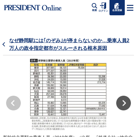
会員登録
検索
ログイン
なぜ静岡駅には｢のぞみ｣が停まらないのか…乗車人員2
万人の政令指定都市がスルーされる根本原因