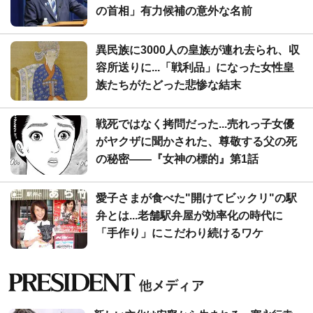
の首相」有力候補の意外な名前
異民族に3000人の皇族が連れ去られ、収
容所送りに...「戦利品」になった女性皇
族たちがたどった悲惨な結末
戦死ではなく拷問だった...売れっ子女優
がヤクザに聞かされた、尊敬する父の死
の秘密――『女神の標的』第1話
愛子さまが食べた"開けてビックリ"の駅
弁とは...老舗駅弁屋が効率化の時代に
「手作り」にこだわり続けるワケ