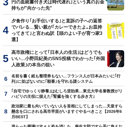
円の血統書付き犬は時代遅れ｣という真のお金
持ちが"向かった先"
夕食作り｢お手伝いする｣と直訴の子への返答
でバレる…賢い親が｢カレーできたよ｡お皿持
ってきて｣と言わぬ訳【頭のよい子が育つ家3
選】
高市政権にとって｢日本人の生活｣はどうでも
いい…小野田紀美のSNS投稿でわかった｢外国
人政策｣の本当の狙い
名前を書く紙も整理券もない…フランス人が日本みたいに｢行
列｣に並ばないのに｢順番｣を守れる謎システム
｢自宅でゆっくり静養｣はむしろ逆効果…東北大学名誉教授がリ
ハビリの主役に据えた｢腎臓を強くする歩き方｣
政治家に最も向いていない人を首相にしてしまった…天皇すら
懸念を口にされる高市早苗がいますぐやるべきこと【2026年6
月BEST】
逆らった県議は次々と姿を消した…麻生太郎ですら手に負えな