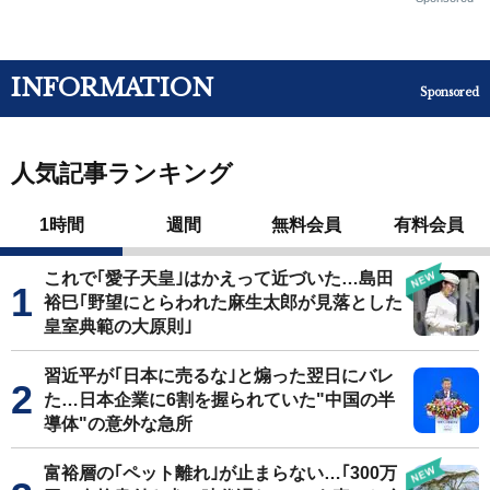
INFORMATION
Sponsored
人気記事ランキング
1時間
週間
無料会員
有料会員
これで｢愛子天皇｣はかえって近づいた…島田
裕巳｢野望にとらわれた麻生太郎が見落とした
皇室典範の大原則｣
習近平が｢日本に売るな｣と煽った翌日にバレ
た…日本企業に6割を握られていた"中国の半
導体"の意外な急所
富裕層の｢ペット離れ｣が止まらない…｢300万