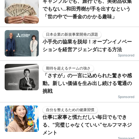
ギャンブルでも、旅行でも、美術品収集
でもない...和田秀樹が手を出すなという
「世の中で一番金のかかる趣味」
日本企業の新規事業開発の課題
小手先の協業を脱却！オープンイノベー
ションを経営アジェンダにする方法
Sponsored
期待を超えるチームの強さ
「さすが」の一言に込められた驚きや感
動。新しい価値を生み出し続ける電通の
挑戦
Sponsored
自分を整えるための健康習慣
仕事に家事と慌ただしい毎日でもでき
る、“完璧じゃなくていい”セルフマネジ
メント
Sponsored