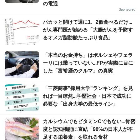
の電通
Sponsored
パカッと開けて週に1、2個食べるだけ...
がん専門医が勧める「大腸がんを予防す
るオメガ脂肪酸たっぷり食品」
「本当のお金持ち」はポルシェやフェラ
ーリには乗っていない...FPが実際に目に
した「富裕層のクルマ」の真実
「三菱商事"採用大学"ランキング」を見
れば一目瞭然...学歴社会・日本で成功に
必要な「出身大学の最低ライン」
カルシウムでもビタミンCでもない...骨密
度と認知機能に直結「98%の日本人が不
足する栄養素」を取れる食材