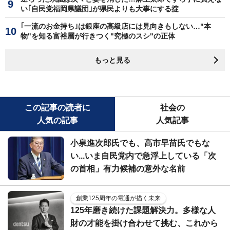
い｢自民党福岡県議団｣が県民よりも大事にする掟
｢一流のお金持ち｣は銀座の高級店には見向きもしない…"本
物"を知る富裕層が行きつく"究極のスシ"の正体
もっと見る
この記事の読者に
社会の
人気の記事
人気記事
小泉進次郎氏でも、高市早苗氏でもな
い...いま自民党内で急浮上している「次
の首相」有力候補の意外な名前
創業125周年の電通が描く未来
125年磨き続けた課題解決力。多様な人
財の才能を掛け合わせて挑む、これから