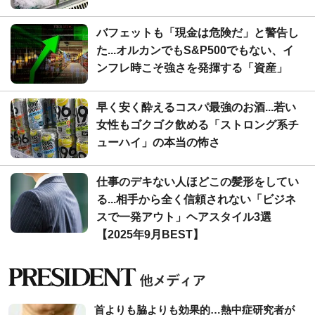
バフェットも「現金は危険だ」と警告し
た...オルカンでもS&P500でもない、イ
ンフレ時こそ強さを発揮する「資産」
早く安く酔えるコスパ最強のお酒...若い
女性もゴクゴク飲める「ストロング系チ
ューハイ」の本当の怖さ
仕事のデキない人ほどこの髪形をしてい
る...相手から全く信頼されない「ビジネ
スで一発アウト」ヘアスタイル3選
【2025年9月BEST】
首よりも脇よりも効果的…熱中症研究者が