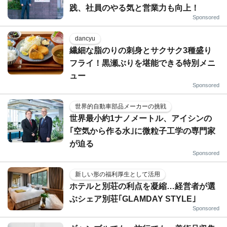
践、社員のやる気と営業力も向上！
Sponsored
dancyu
繊細な脂のりの刺身とサクサク3種盛り
フライ！黒瀬ぶりを堪能できる特別メニ
ュー
Sponsored
世界的自動車部品メーカーの挑戦
世界最小約1ナノメートル、アイシンの
｢空気から作る水｣に微粒子工学の専門家
が迫る
Sponsored
新しい形の福利厚生として活用
ホテルと別荘の利点を凝縮…経営者が選
ぶシェア別荘｢GLAMDAY STYLE｣
Sponsored