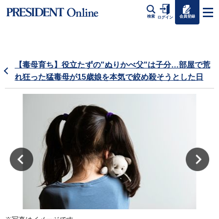
会員登録
検索
ログイン
【毒母育ち】役立たずの"ぬりかべ父"は子分…部屋で荒
れ狂った猛毒母が15歳娘を本気で絞め殺そうとした日