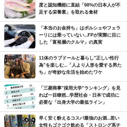
度と認知機能に直結「98%の日本人が不
足する栄養素」を取れる食材
「本当のお金持ち」はポルシェやフェラ
ーリには乗っていない...FPが実際に目に
した「富裕層のクルマ」の真実
11体のラブドールと暮らし"正しい性行
為"を楽しむ...「人より人形を愛する男た
ち」が奇妙な生活を始めたワケ
「三菱商事"採用大学"ランキング」を見
れば一目瞭然...学歴社会・日本で成功に
必要な「出身大学の最低ライン」
早く安く酔えるコスパ最強のお酒...若い
女性もゴクゴク飲める「ストロング系チ