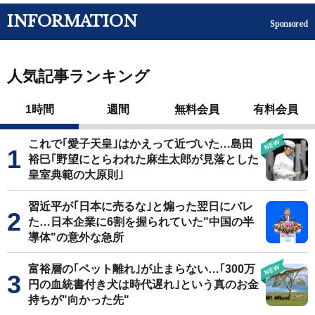
INFORMATION
Sponsored
人気記事ランキング
1時間
週間
無料会員
有料会員
これで｢愛子天皇｣はかえって近づいた…島田
裕巳｢野望にとらわれた麻生太郎が見落とした
皇室典範の大原則｣
習近平が｢日本に売るな｣と煽った翌日にバレ
た…日本企業に6割を握られていた"中国の半
導体"の意外な急所
富裕層の｢ペット離れ｣が止まらない…｢300万
円の血統書付き犬は時代遅れ｣という真のお金
持ちが"向かった先"