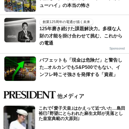
ューハイ」の本当の怖さ
創業125周年の電通が描く未来
125年磨き続けた課題解決力。多様な人
財の才能を掛け合わせて挑む、これから
の電通
Sponsored
バフェットも「現金は危険だ」と警告し
た...オルカンでもS&P500でもない、イ
ンフレ時こそ強さを発揮する「資産」
これで｢愛子天皇｣はかえって近づいた…島田
裕巳｢野望にとらわれた麻生太郎が見落とし
た皇室典範の大原則｣