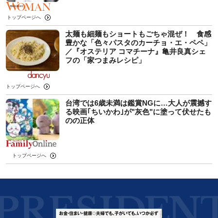
トップページへ
太麺も細麺もショートもごちゃ混ぜ！ 食感
豊かな「色々パスタのカーチョ・エ・ペペ」
／『オステリア コマチーナ』亀井良真シェ
フの「家つまみレシピ」
トップページへ
台湾では6歳未満は鑑賞NGに…大人が震撼す
る映画｢ちいかわ｣が"灰色"に塗って伏せたも
のの正体
トップページへ