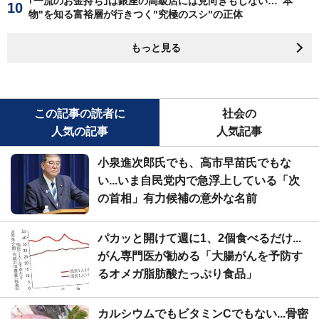
｢一流のお金持ち｣は銀座の高級店には見向きもしない…"本
物"を知る富裕層が行きつく"究極のスシ"の正体
もっと見る
この記事の読者に
社会の
人気の記事
人気記事
小泉進次郎氏でも、高市早苗氏でもな
い...いま自民党内で急浮上している「次
の首相」有力候補の意外な名前
パカッと開けて週に1、2個食べるだけ...
がん専門医が勧める「大腸がんを予防す
るオメガ脂肪酸たっぷり食品」
カルシウムでもビタミンCでもない...骨密