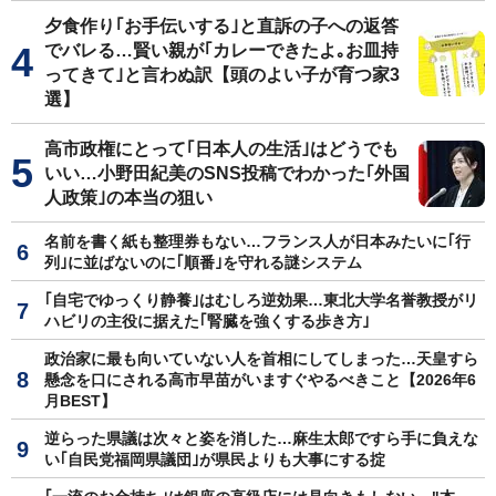
夕食作り｢お手伝いする｣と直訴の子への返答
でバレる…賢い親が｢カレーできたよ｡お皿持
ってきて｣と言わぬ訳【頭のよい子が育つ家3
選】
高市政権にとって｢日本人の生活｣はどうでも
いい…小野田紀美のSNS投稿でわかった｢外国
人政策｣の本当の狙い
名前を書く紙も整理券もない…フランス人が日本みたいに｢行
列｣に並ばないのに｢順番｣を守れる謎システム
｢自宅でゆっくり静養｣はむしろ逆効果…東北大学名誉教授がリ
ハビリの主役に据えた｢腎臓を強くする歩き方｣
政治家に最も向いていない人を首相にしてしまった…天皇すら
懸念を口にされる高市早苗がいますぐやるべきこと【2026年6
月BEST】
逆らった県議は次々と姿を消した…麻生太郎ですら手に負えな
い｢自民党福岡県議団｣が県民よりも大事にする掟