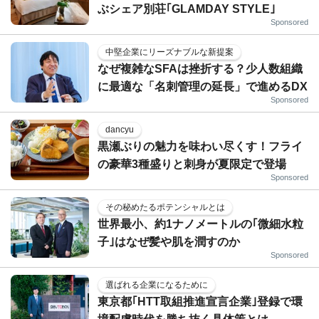
ぶシェア別荘｢GLAMDAY STYLE｣
Sponsored
中堅企業にリーズナブルな新提案
なぜ複雑なSFAは挫折する？少人数組織
に最適な「名刺管理の延長」で進めるDX
Sponsored
dancyu
黒瀬ぶりの魅力を味わい尽くす！フライ
の豪華3種盛りと刺身が夏限定で登場
Sponsored
その秘めたるポテンシャルとは
世界最小、約1ナノメートルの｢微細水粒
子｣はなぜ髪や肌を潤すのか
Sponsored
選ばれる企業になるために
東京都｢HTT取組推進宣言企業｣登録で環