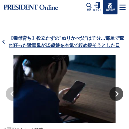
会員登録
検索
ログイン
【毒母育ち】役立たずの"ぬりかべ父"は子分…部屋で荒
れ狂った猛毒母が15歳娘を本気で絞め殺そうとした日