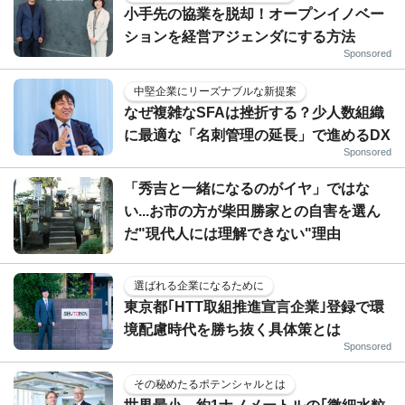
小手先の協業を脱却！オープンイノベー
ションを経営アジェンダにする方法
Sponsored
中堅企業にリーズナブルな新提案
なぜ複雑なSFAは挫折する？少人数組織
に最適な「名刺管理の延長」で進めるDX
Sponsored
「秀吉と一緒になるのがイヤ」ではな
い...お市の方が柴田勝家との自害を選ん
だ"現代人には理解できない"理由
選ばれる企業になるために
東京都｢HTT取組推進宣言企業｣登録で環
境配慮時代を勝ち抜く具体策とは
Sponsored
その秘めたるポテンシャルとは