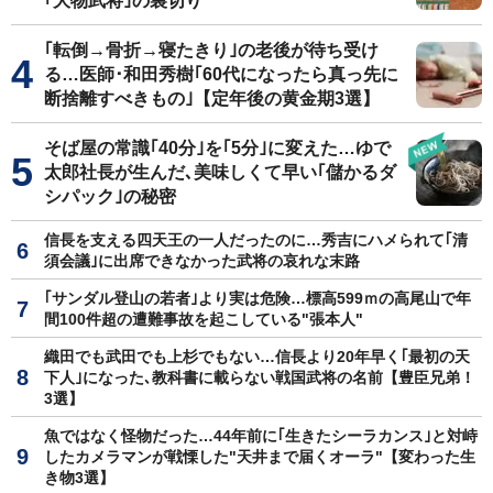
｢大物武将｣の裏切り
｢転倒→骨折→寝たきり｣の老後が待ち受け
る…医師･和田秀樹｢60代になったら真っ先に
断捨離すべきもの｣【定年後の黄金期3選】
そば屋の常識｢40分｣を｢5分｣に変えた…ゆで
太郎社長が生んだ､美味しくて早い｢儲かるダ
シパック｣の秘密
信長を支える四天王の一人だったのに…秀吉にハメられて｢清
須会議｣に出席できなかった武将の哀れな末路
｢サンダル登山の若者｣より実は危険…標高599ｍの高尾山で年
間100件超の遭難事故を起こしている"張本人"
織田でも武田でも上杉でもない…信長より20年早く｢最初の天
下人｣になった､教科書に載らない戦国武将の名前【豊臣兄弟！
3選】
魚ではなく怪物だった…44年前に｢生きたシーラカンス｣と対峙
したカメラマンが戦慄した"天井まで届くオーラ"【変わった生
き物3選】