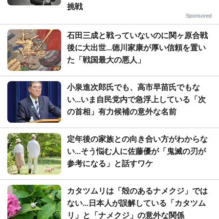
挑戦
Sponsored
石田三成と戦っていないのに関ヶ原合戦
後に大出世...徳川家康が厚い信頼を置い
た「戦国最大の悪人」
小泉進次郎氏でも、高市早苗氏でもな
い...いま自民党内で急浮上している「次
の首相」有力候補の意外な名前
定年後の家族との向き合い方がわからな
い...そう悩む人に佐藤優が「鬼滅の刃が
参考になる」と話すワケ
カタツムリは「殻のあるナメクジ」では
ない...日本人が誤解している「カタツム
リ」と「ナメクジ」の意外な関係