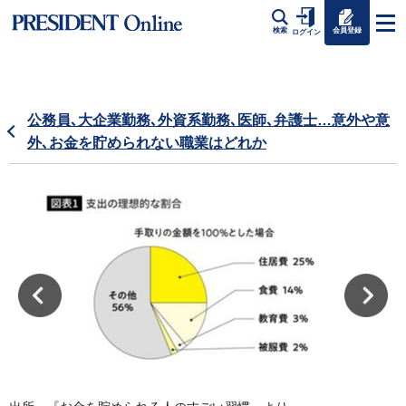
会員登録
検索
ログイン
公務員､大企業勤務､外資系勤務､医師､弁護士…意外や意
外､お金を貯められない職業はどれか