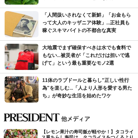
「人間扱いされなくて新鮮」「お金もら
って大人のキッザニア体験」...正社員も
稼ぐスキマバイトの不都合な真実
大地震でまず確保すべきは水でも食料で
もない...被災者が「これだけは担いで逃
げて」という最も重要なモノ2選
11体のラブドールと暮らし"正しい性行
為"を楽しむ...「人より人形を愛する男た
ち」が奇妙な生活を始めたワケ
【レモン果汁の寿司飯が軽やか！】タコライ
ス風ちらし寿司は、タコライスをつくるより