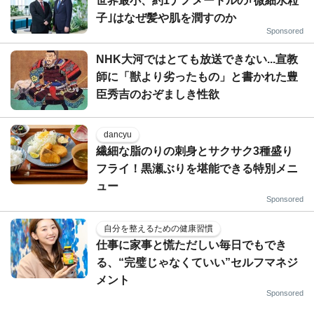
世界最小、約1ナノメートルの｢微細水粒
子｣はなぜ髪や肌を潤すのか
Sponsored
NHK大河ではとても放送できない...宣教
師に「獣より劣ったもの」と書かれた豊
臣秀吉のおぞましき性欲
dancyu
繊細な脂のりの刺身とサクサク3種盛り
フライ！黒瀬ぶりを堪能できる特別メニ
ュー
Sponsored
自分を整えるための健康習慣
仕事に家事と慌ただしい毎日でもでき
る、“完璧じゃなくていい”セルフマネジ
メント
Sponsored