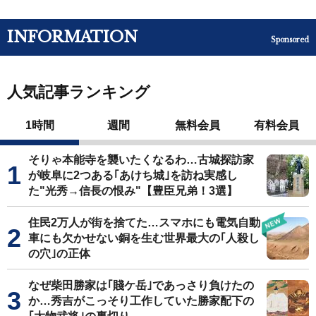
INFORMATION
Sponsored
人気記事ランキング
1時間
週間
無料会員
有料会員
そりゃ本能寺を襲いたくなるわ…古城探訪家
が岐阜に2つある｢あけち城｣を訪ね実感し
た"光秀→信長の恨み"【豊臣兄弟！3選】
住民2万人が街を捨てた…スマホにも電気自動
車にも欠かせない銅を生む世界最大の｢人殺し
の穴｣の正体
なぜ柴田勝家は｢賤ケ岳｣であっさり負けたの
か…秀吉がこっそり工作していた勝家配下の