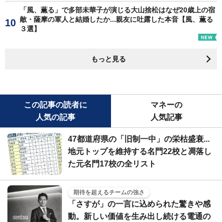
「風、薫る」で多部未華子が演じる大山捨松はなぜ20歳上の宿
敵・薩摩の軍人と結婚したか...親友に吐露した本音【風、薫る
３選】
もっと見る
この記事の読者に
マネーの
人気の記事
人気記事
47都道府県の「旧制一中」の栄枯盛衰...
地元トップを維持する名門22校と凋落し
た元名門17校の全リスト
期待を超えるチームの強さ
「さすが」の一言に込められた驚きや感
動。新しい価値を生み出し続ける電通の