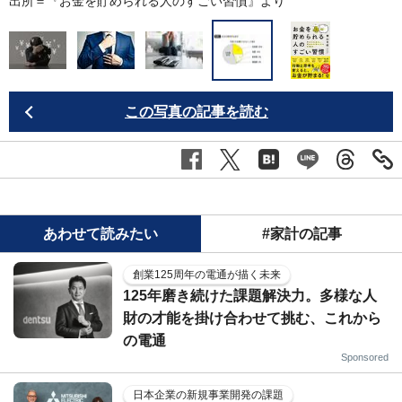
出所＝『
お金を貯められる人のすごい習慣
』より
この写真の記事を読む
あわせて読みたい
#家計の記事
創業125周年の電通が描く未来
125年磨き続けた課題解決力。多様な人
財の才能を掛け合わせて挑む、これから
の電通
Sponsored
日本企業の新規事業開発の課題