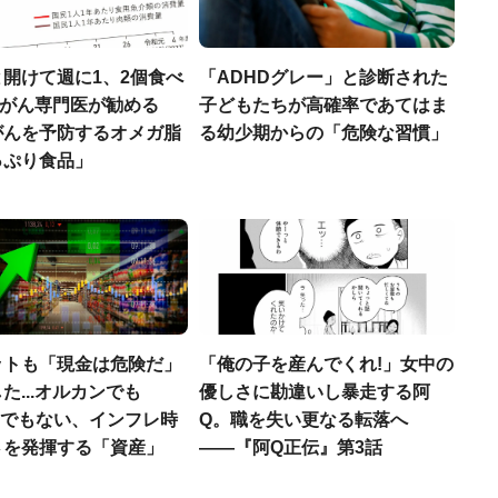
開けて週に1、2個食べ
「ADHDグレー」と診断された
..がん専門医が勧める
子どもたちが高確率であてはま
がんを予防するオメガ脂
る幼少期からの「危険な習慣」
っぷり食品」
ットも「現金は危険だ」
「俺の子を産んでくれ!」女中の
た...オルカンでも
優しさに勘違いし暴走する阿
00でもない、インフレ時
Q。職を失い更なる転落へ
さを発揮する「資産」
――『阿Q正伝』第3話