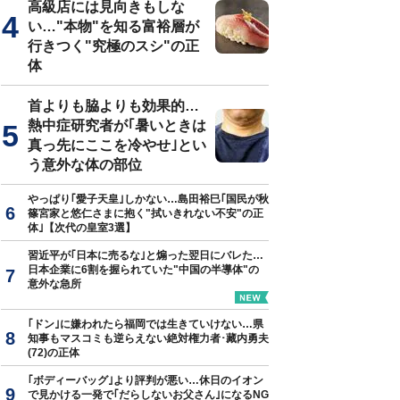
高級店には見向きもしな
い…"本物"を知る富裕層が
行きつく"究極のスシ"の正
体
真はイメージです
首よりも脇よりも効果的…
熱中症研究者が｢暑いときは
真っ先にここを冷やせ｣とい
う意外な体の部位
やっぱり｢愛子天皇｣しかない…島田裕巳｢国民が秋
篠宮家と悠仁さまに抱く"拭いきれない不安"の正
体｣【次代の皇室3選】
習近平が｢日本に売るな｣と煽った翌日にバレた…
日本企業に6割を握られていた"中国の半導体"の
意外な急所
｢ドン｣に嫌われたら福岡では生きていけない…県
知事もマスコミも逆らえない絶対権力者･藏内勇夫
(72)の正体
｢ボディーバッグ｣より評判が悪い…休日のイオン
で見かける一発で｢だらしないお父さん｣になるNG