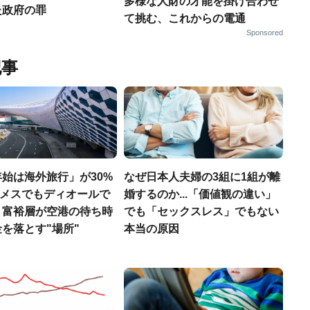
多様な人財の才能を掛け合わせ
た政府の罪
て挑む、これからの電通
Sponsored
記事
始は海外旅行」が30%
なぜ日本人夫婦の3組に1組が離
エルメスでもディオールで
婚するのか...「価値観の違い」
、富裕層が空港の待ち時
でも「セックスレス」でもない
を落とす"場所"
本当の原因