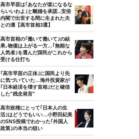
高市早苗は｢あなたが楽になるな
らいいわよ｣と離婚を承諾...安倍
内閣で出世する間に生まれた夫
との溝【高市首相3選】
高市首相の｢働いて働いて｣の結
果､物価は上がる一方…｢無能な
人気者｣を選んだ国民がこれから
受ける仕打ち
｢高市早苗の正体｣に国民より先
に気づいていた…海外投資家が
｢日本経済を壊す首相｣だと確信
した"残念発言"
高市政権にとって｢日本人の生
活｣はどうでもいい…小野田紀美
のSNS投稿でわかった｢外国人
政策｣の本当の狙い