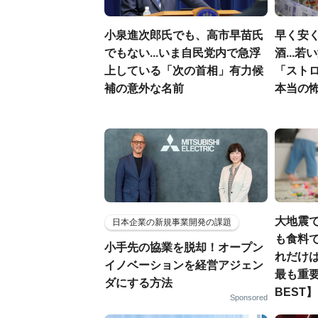
小泉進次郎氏でも、高市早苗氏
早く安
でもない...いま自民党内で急浮
酒...
上している「次の首相」有力候
「スト
補の意外な名前
本当の
大地震
日本企業の新規事業開発の課題
も食料で
小手先の協業を脱却！オープン
れだけ
イノベーションを経営アジェン
最も重要
ダにする方法
BEST】
Sponsored