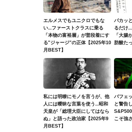
エルメスでもユニクロでもな
パカッと
い...ファーストクラスに乗る
るだけ.
「本物の富裕層」が普段着にす
「大腸
る"ジャージ"の正体【2025年10
肪酸た
月BEST】
私には明瞭にモノを言うが、他
バフェ
人には曖昧な言葉を使う...昭和
と警告し
天皇が「総理大臣にしてはなら
S&P5
ぬ」と語った政治家【2025年9
こそ強
月BEST】