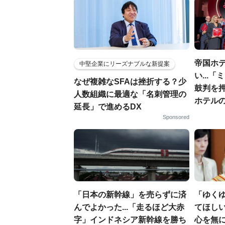
帝国ホ
中堅企業にリーズナブルな新提案
い...
なぜ複雑なSFAは挫折する？少
鼓判を
人数組織に最適な「名刺管理の
ホテル
延長」で進めるDX
Sponsored
「日本の新幹線」を売らずに済
「ゆく
んでよかった...「走るほど大赤
てほし
字」インドネシア新幹線を勝ち
心を無に