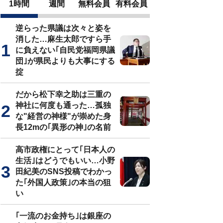
1時間
週間
無料会員
有料会員
逆らった県議は次々と姿を
消した…麻生太郎ですら手
に負えない｢自民党福岡県議
団｣が県民よりも大事にする
掟
だから松下幸之助は三重の
神社に何度も通った…孤独
な"経営の神様"が崇めた身
長12mの｢異形の神｣の名前
高市政権にとって｢日本人の
生活｣はどうでもいい…小野
田紀美のSNS投稿でわかっ
た｢外国人政策｣の本当の狙
い
｢一流のお金持ち｣は銀座の