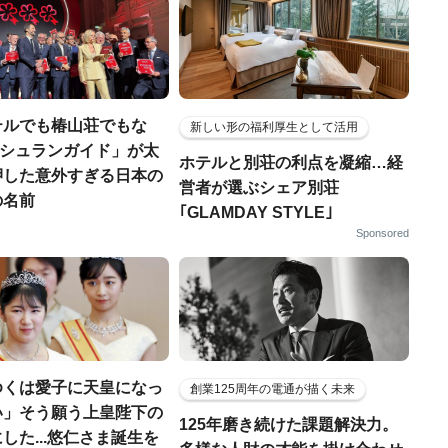
テルでも椿山荘でもな
新しい形の福利厚生として活用
「ミシュランガイド」が太
ホテルと別荘の利点を凝縮…経
押した意外すぎる日本の
営者が選ぶシェア別荘
の名前
｢GLAMDAY STYLE｣
Sponsored
ゆくは愛子に天皇になっ
創業125周年の電通が描く未来
い」そう願う上皇陛下の
125年磨き続けた課題解決力。
した...悠仁さま誕生を