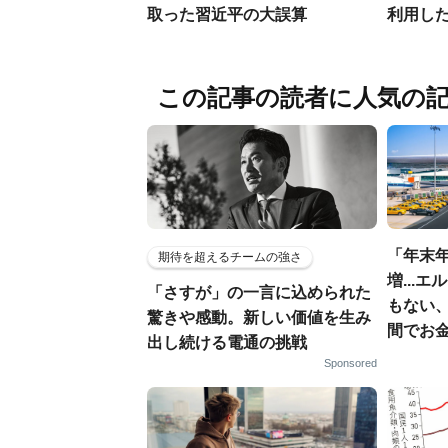
取った習近平の大誤算
利用し
この記事の読者に人気の
「年末年
期待を超えるチームの強さ
増...
「さすが」の一言に込められた
もない
驚きや感動。新しい価値を生み
間でお金
出し続ける電通の挑戦
Sponsored