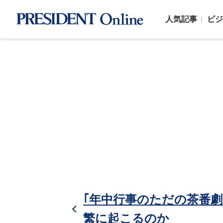
人気記事
ビジ
｢年中行事のただの茶番
繁に起こるのか