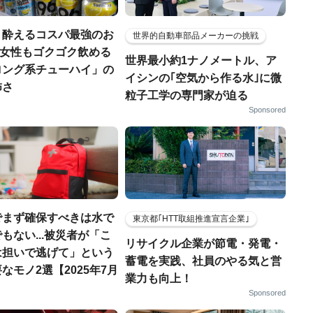
く酔えるコスパ最強のお
世界的自動車部品メーカーの挑戦
若い女性もゴクゴク飲める
世界最小約1ナノメートル、ア
ロング系チューハイ」の
イシンの｢空気から作る水｣に微
怖さ
粒子工学の専門家が迫る
Sponsored
でまず確保すべきは水で
東京都｢HTT取組推進宣言企業｣
もない...被災者が「こ
リサイクル企業が節電・発電・
は担いで逃げて」という
蓄電を実践、社員のやる気と営
なモノ2選【2025年7月
業力も向上！
Sponsored