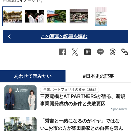
※写真はイメージです
この写真の記事を読む
あわせて読みたい
#日本史の記事
事業ポートフォリオの変革に挑戦
三菱電機とAT PARTNERSが語る、新規
事業開発成功の条件と失敗要因
Sponsored
「秀吉と一緒になるのがイヤ」ではな
い...お市の方が柴田勝家との自害を選ん