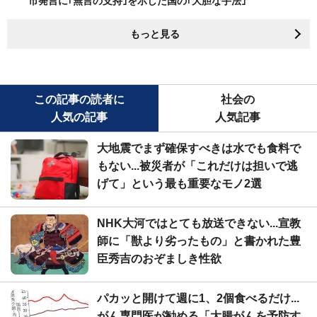
市発言に｢無言の支持｣を示した国の｢大胆な手法｣
もっと見る
この記事の読者に
社会の
人気の記事
人気記事
大地震でまず確保すべきは水でも食料で
もない...被災者が「これだけは担いで逃
げて」という最も重要なモノ2選
NHK大河ではとても放送できない...宣教
師に「獣より劣ったもの」と書かれた豊
臣秀吉のおぞましき性欲
パカッと開けて週に1、2個食べるだけ...
がん専門医が勧める「大腸がんを予防す