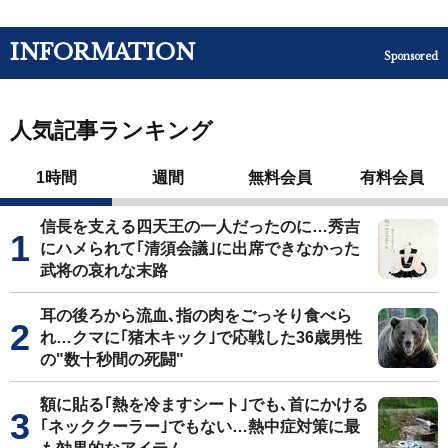
INFORMATION
Sponsored
人気記事ランキング
1時間
週間
無料会員
有料会員
信長を支える四天王の一人だったのに…秀吉
にハメられて｢清須会議｣に出席できなかった
武将の哀れな末路
耳の後ろから流血､指の肉をごっそり食べら
れ…クマに｢猪木キック｣で応戦した36歳男性
の"数十秒間の死闘"
額に貼る｢熱を冷ますシート｣でも､首にかける
｢ネッククーラー｣でもない…熱中症対策に最