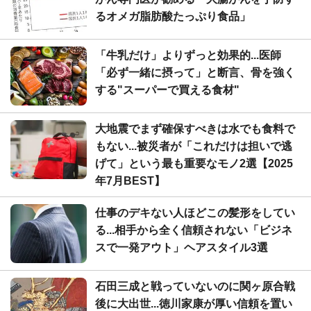
るオメガ脂肪酸たっぷり食品」
「牛乳だけ」よりずっと効果的...医師
「必ず一緒に摂って」と断言、骨を強く
する"スーパーで買える食材"
大地震でまず確保すべきは水でも食料で
もない...被災者が「これだけは担いで逃
げて」という最も重要なモノ2選【2025
年7月BEST】
仕事のデキない人ほどこの髪形をしてい
る...相手から全く信頼されない「ビジネ
スで一発アウト」ヘアスタイル3選
石田三成と戦っていないのに関ヶ原合戦
後に大出世...徳川家康が厚い信頼を置い