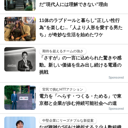
だ"現代人には理解できない"理由
11体のラブドールと暮らし"正しい性行
為"を楽しむ...「人より人形を愛する男た
ち」が奇妙な生活を始めたワケ
期待を超えるチームの強さ
「さすが」の一言に込められた驚きや感
動。新しい価値を生み出し続ける電通の
挑戦
Sponsored
官民で挑むHTTアクション
電力を「へらす・つくる・ためる」で東
京都と企業が歩む持続可能社会への道
Sponsored
中堅企業にリーズナブルな新提案
なぜ複雑なSFAは挫折する？少人数組織