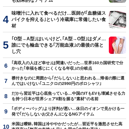
も効果的なアイテム
味噌汁に入れて食べるだけ…医師が｢血糖値ス
パイクを抑える｣という冷蔵庫に常備したい食
材
｢O型→A型｣はいいけど､｢A型→O型｣はダメ…
誰にでも輸血できる｢万能血液｣の最後の落と
し穴
｢高収入の人ほど幸せ｣は間違いだった…世界160カ国研究で分
かった｢幸福を感じにくくなる年収｣の分岐点
襟付きなのに周囲から｢だらしない｣と思われる…帰省の際に選
んではいけない｢ユニクロの2990円のポロシャツ｣
だから習近平は心底焦っている…中国のITもEVも壊滅させる力
を持つ日本が世界シェア8割を握る"素材"の名前
｢ボディーバッグ｣より評判が悪い…休日のイオンで見かける一
発で｢だらしないお父さん｣になるNGアイテム
米国は曖昧､韓国は冷ややかだったが…習近平を激怒させた高