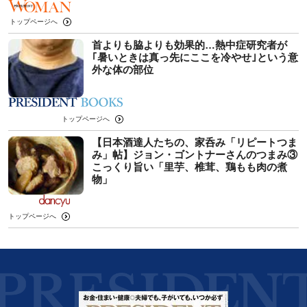
トップページへ
首よりも脇よりも効果的…熱中症研究者が
｢暑いときは真っ先にここを冷やせ｣という意
外な体の部位
トップページへ
【日本酒達人たちの、家呑み「リピートつま
み」帖】ジョン・ゴントナーさんのつまみ③
こっくり旨い「里芋、椎茸、鶏もも肉の煮
物」
トップページへ