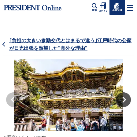
会員登録
検索
ログイン
｢負担の大きい参勤交代とはまるで違う｣江戸時代の公家
が日光出張を熱望した"意外な理由"