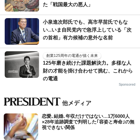
た「戦国最大の悪人」
小泉進次郎氏でも、高市早苗氏でもな
い...いま自民党内で急浮上している「次
の首相」有力候補の意外な名前
創業125周年の電通が描く未来
125年磨き続けた課題解決力。多様な人
財の才能を掛け合わせて挑む、これから
の電通
Sponsored
恋愛､結婚､年収だけではない…1万6000人
×28年追跡調査で判明した｢容姿と寿命｣の無
視できない関係