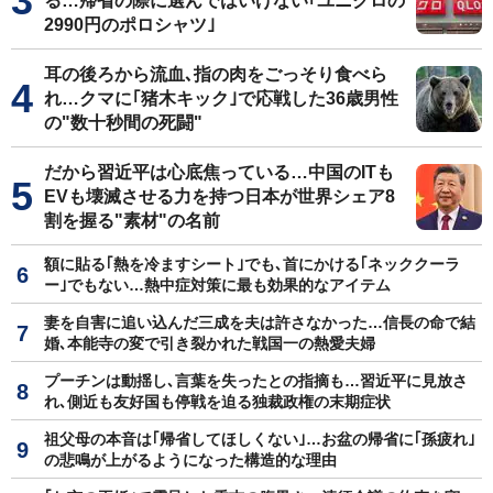
る…帰省の際に選んではいけない｢ユニクロの
2990円のポロシャツ｣
耳の後ろから流血､指の肉をごっそり食べら
れ…クマに｢猪木キック｣で応戦した36歳男性
の"数十秒間の死闘"
だから習近平は心底焦っている…中国のITも
EVも壊滅させる力を持つ日本が世界シェア8
割を握る"素材"の名前
額に貼る｢熱を冷ますシート｣でも､首にかける｢ネッククーラ
ー｣でもない…熱中症対策に最も効果的なアイテム
妻を自害に追い込んだ三成を夫は許さなかった…信長の命で結
婚､本能寺の変で引き裂かれた戦国一の熱愛夫婦
プーチンは動揺し､言葉を失ったとの指摘も…習近平に見放さ
れ､側近も友好国も停戦を迫る独裁政権の末期症状
祖父母の本音は｢帰省してほしくない｣…お盆の帰省に｢孫疲れ｣
の悲鳴が上がるようになった構造的な理由