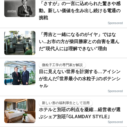
「さすが」の一言に込められた驚きや感
動。新しい価値を生み出し続ける電通の
挑戦
Sponsored
「秀吉と一緒になるのがイヤ」ではな
い...お市の方が柴田勝家との自害を選ん
だ"現代人には理解できない"理由
微粒子工学の専門家が解説
目に見えない世界を計測する…アイシン
が生んだ｢世界最小の水粒子｣のポテンシ
ャル
Sponsored
新しい形の福利厚生として活用
ホテルと別荘の利点を凝縮…経営者が選
ぶシェア別荘｢GLAMDAY STYLE｣
Sponsored