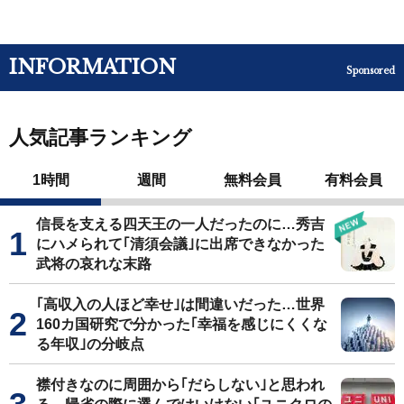
INFORMATION
Sponsored
人気記事ランキング
1時間
週間
無料会員
有料会員
信長を支える四天王の一人だったのに…秀吉
にハメられて｢清須会議｣に出席できなかった
武将の哀れな末路
｢高収入の人ほど幸せ｣は間違いだった…世界
160カ国研究で分かった｢幸福を感じにくくな
る年収｣の分岐点
襟付きなのに周囲から｢だらしない｣と思われ