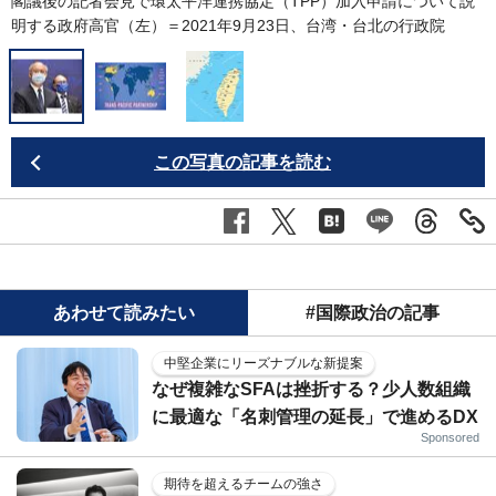
閣議後の記者会見で環太平洋連携協定（TPP）加入申請について説
明する政府高官（左）＝2021年9月23日、台湾・台北の行政院
この写真の記事を読む
あわせて読みたい
#国際政治の記事
中堅企業にリーズナブルな新提案
なぜ複雑なSFAは挫折する？少人数組織
に最適な「名刺管理の延長」で進めるDX
Sponsored
期待を超えるチームの強さ