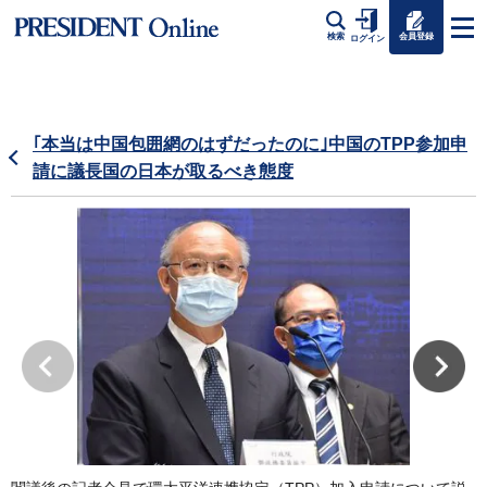
会員登録
検索
ログイン
｢本当は中国包囲網のはずだったのに｣中国のTPP参加申
請に議長国の日本が取るべき態度