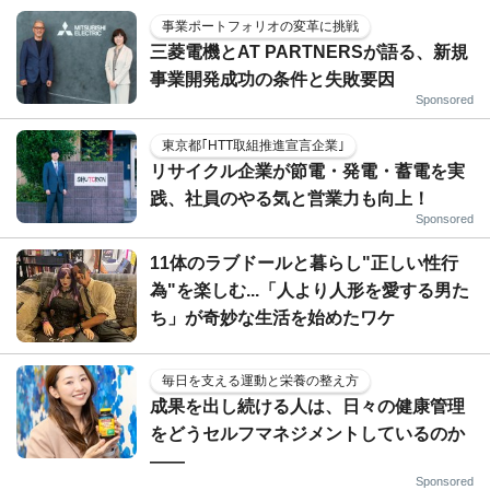
事業ポートフォリオの変革に挑戦
三菱電機とAT PARTNERSが語る、新規
事業開発成功の条件と失敗要因
Sponsored
東京都｢HTT取組推進宣言企業｣
リサイクル企業が節電・発電・蓄電を実
践、社員のやる気と営業力も向上！
Sponsored
11体のラブドールと暮らし"正しい性行
為"を楽しむ...「人より人形を愛する男た
ち」が奇妙な生活を始めたワケ
毎日を支える運動と栄養の整え方
成果を出し続ける人は、日々の健康管理
をどうセルフマネジメントしているのか
——
Sponsored