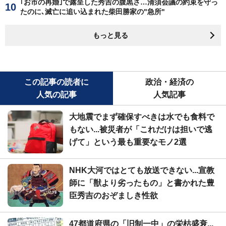
｢お市の再婚｣で露呈した秀吉の腹黒さ…清須会議の約束を守っ
たのに､滅亡に追い込まれた柴田勝家の"急所"
もっと見る
この記事の読者に
政治・経済の
人気の記事
人気記事
大地震でまず確保すべきは水でも食料で
もない...被災者が「これだけは担いで逃
げて」という最も重要なモノ2選
NHK大河ではとても放送できない...宣教
師に「獣より劣ったもの」と書かれた豊
臣秀吉のおぞましき性欲
47都道府県の「旧制一中」の栄枯盛衰...