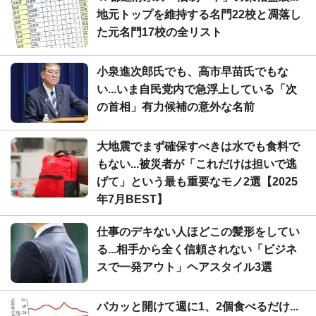
地元トップを維持する名門22校と凋落し
た元名門17校の全リスト
小泉進次郎氏でも、高市早苗氏でもな
い...いま自民党内で急浮上している「次
の首相」有力候補の意外な名前
大地震でまず確保すべきは水でも食料で
もない...被災者が「これだけは担いで逃
げて」という最も重要なモノ2選【2025
年7月BEST】
仕事のデキない人ほどこの髪形をしてい
る...相手から全く信頼されない「ビジネ
スで一発アウト」ヘアスタイル3選
パカッと開けて週に1、2個食べるだけ...