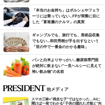
「本当のお金持ち」はポルシェやフェラ
ーリには乗っていない...FPが実際に目に
した「富裕層のクルマ」の真実
ギャンブルでも、旅行でも、美術品収集
でもない...和田秀樹が手を出すなという
「世の中で一番金のかかる趣味」
パンと白米よりやっかい...糖尿病専門医
が絶対に飲まない"一見ヘルシーに見えて
怖い飲み物"の名前
スマホ三昧="残念な子"ではなかった…AIに
聞けば一発でわかる｢子供の隠れた才能と"向