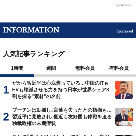
Sponsored
INFORMATION
Sponsored
人気記事ランキング
1時間
週間
無料会員
有料会員
だから習近平は心底焦っている…中国のITも
EVも壊滅させる力を持つ日本が世界シェア8
割を握る"素材"の名前
プーチンは動揺し､言葉を失ったとの指摘も…
習近平に見放され､側近も友好国も停戦を迫る
独裁政権の末期症状