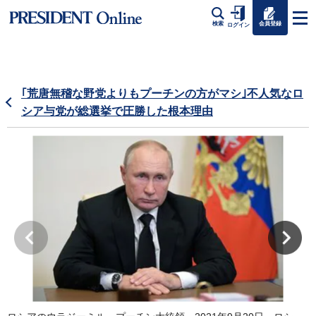
会員登録
検索
ログイン
｢荒唐無稽な野党よりもプーチンの方がマシ｣不人気なロ
シア与党が総選挙で圧勝した根本理由