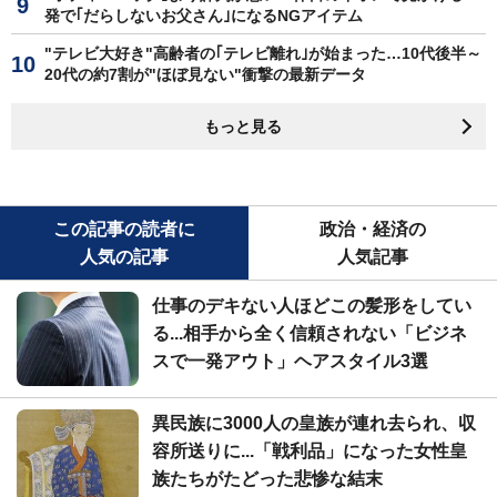
発で｢だらしないお父さん｣になるNGアイテム
"テレビ大好き"高齢者の｢テレビ離れ｣が始まった…10代後半～
20代の約7割が"ほぼ見ない"衝撃の最新データ
もっと見る
この記事の読者に
政治・経済の
人気の記事
人気記事
仕事のデキない人ほどこの髪形をしてい
る...相手から全く信頼されない「ビジネ
スで一発アウト」ヘアスタイル3選
異民族に3000人の皇族が連れ去られ、収
容所送りに...「戦利品」になった女性皇
族たちがたどった悲惨な結末