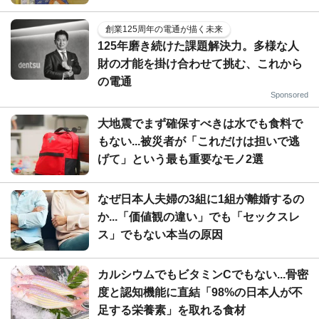
創業125周年の電通が描く未来
125年磨き続けた課題解決力。多様な人
財の才能を掛け合わせて挑む、これから
の電通
Sponsored
大地震でまず確保すべきは水でも食料で
もない...被災者が「これだけは担いで逃
げて」という最も重要なモノ2選
なぜ日本人夫婦の3組に1組が離婚するの
か...「価値観の違い」でも「セックスレ
ス」でもない本当の原因
カルシウムでもビタミンCでもない...骨密
度と認知機能に直結「98%の日本人が不
足する栄養素」を取れる食材