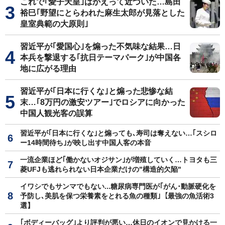
これで｢愛子天皇｣はかえって近づいた…島田
裕巳｢野望にとらわれた麻生太郎が見落とした
皇室典範の大原則｣
習近平が｢愛国心｣を煽った不気味な結果…日
本兵を撃退する｢抗日テーマパーク｣が中国各
地に広がる理由
習近平が｢日本に行くな｣と煽った悲惨な結
末…｢8万円の激安ツアー｣でロシアに向かった
中国人観光客の誤算
習近平が｢日本に行くな｣と煽っても､寿司は奪えない…｢スシロ
ー14時間待ち｣が映し出す中国人客の本音
一流企業ほど｢働かないオジサン｣が増殖していく…トヨタも三
菱UFJも逃れられない日本企業だけの"構造的欠陥"
イワシでもサンマでもない...糖尿病専門医が｢がん･動脈硬化を
予防し､美肌を保つ栄養素をとれる魚の種類｣【最強の魚活術3
選】
｢ボディーバッグ｣より評判が悪い…休日のイオンで見かける一