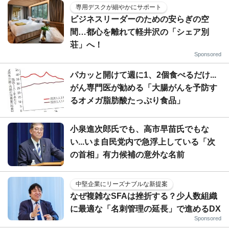
専用デスクが細やかにサポート
ビジネスリーダーのための安らぎの空
間…都心を離れて軽井沢の「シェア別
荘」へ！
Sponsored
パカッと開けて週に1、2個食べるだけ...
がん専門医が勧める「大腸がんを予防す
るオメガ脂肪酸たっぷり食品」
小泉進次郎氏でも、高市早苗氏でもな
い...いま自民党内で急浮上している「次
の首相」有力候補の意外な名前
中堅企業にリーズナブルな新提案
なぜ複雑なSFAは挫折する？少人数組織
に最適な「名刺管理の延長」で進めるDX
Sponsored