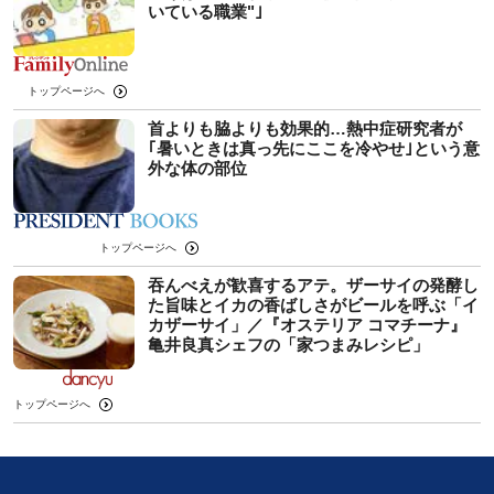
いている職業"｣
トップページへ
首よりも脇よりも効果的…熱中症研究者が
｢暑いときは真っ先にここを冷やせ｣という意
外な体の部位
トップページへ
吞んべえが歓喜するアテ。ザーサイの発酵し
た旨味とイカの香ばしさがビールを呼ぶ「イ
カザーサイ」／『オステリア コマチーナ』
⻲井良真シェフの「家つまみレシピ」
トップページへ