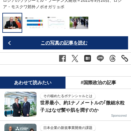
ロシアのウラジーミル・プーチン大統領＝2021年9月20日、ロシ
ア・モスクワ郊外ノボオガリョボ
この写真の記事を読む
あわせて読みたい
#国際政治の記事
その秘めたるポテンシャルとは
世界最小、約1ナノメートルの｢微細水粒
子｣はなぜ髪や肌を潤すのか
Sponsored
日本企業の新規事業開発の課題