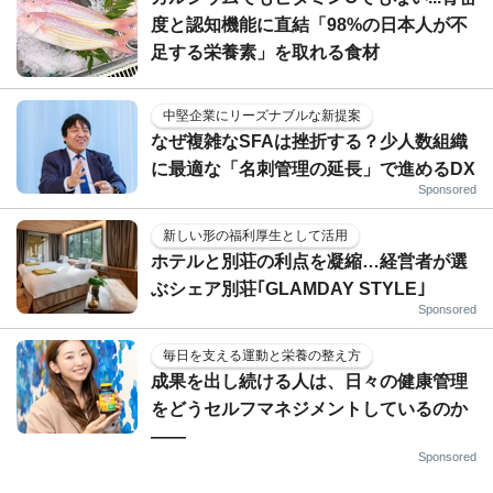
度と認知機能に直結「98%の日本人が不
足する栄養素」を取れる食材
中堅企業にリーズナブルな新提案
なぜ複雑なSFAは挫折する？少人数組織
に最適な「名刺管理の延長」で進めるDX
Sponsored
新しい形の福利厚生として活用
ホテルと別荘の利点を凝縮…経営者が選
ぶシェア別荘｢GLAMDAY STYLE｣
Sponsored
毎日を支える運動と栄養の整え方
成果を出し続ける人は、日々の健康管理
をどうセルフマネジメントしているのか
——
Sponsored