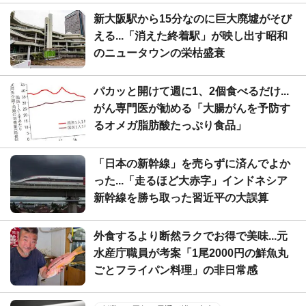
新大阪駅から15分なのに巨大廃墟がそび
える...「消えた終着駅」が映し出す昭和
のニュータウンの栄枯盛衰
パカッと開けて週に1、2個食べるだけ...
がん専門医が勧める「大腸がんを予防す
るオメガ脂肪酸たっぷり食品」
「日本の新幹線」を売らずに済んでよか
った...「走るほど大赤字」インドネシア
新幹線を勝ち取った習近平の大誤算
外食するより断然ラクでお得で美味...元
水産庁職員が考案「1尾2000円の鮮魚丸
ごとフライパン料理」の非日常感