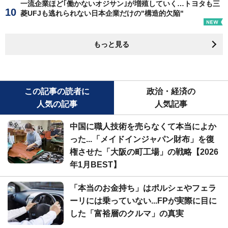
一流企業ほど｢働かないオジサン｣が増殖していく…トヨタも三
菱UFJも逃れられない日本企業だけの"構造的欠陥"
もっと見る
この記事の読者に
政治・経済の
人気の記事
人気記事
中国に職人技術を売らなくて本当によか
った...「メイドインジャパン財布」を復
権させた「大阪の町工場」の戦略【2026
年1月BEST】
「本当のお金持ち」はポルシェやフェラ
ーリには乗っていない...FPが実際に目に
した「富裕層のクルマ」の真実