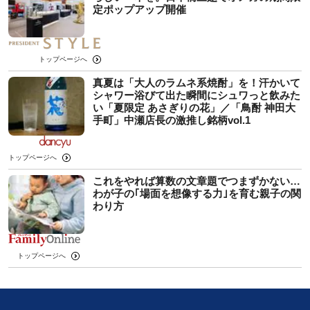
定ポップアップ開催
トップページへ
真夏は「大人のラムネ系焼酎」を！汗かいて
シャワー浴びて出た瞬間にシュワっと飲みた
い「夏限定 あさぎりの花」／「鳥酎 神田大
手町」中瀬店長の激推し銘柄vol.1
トップページへ
これをやれば算数の文章題でつまずかない…
わが子の｢場面を想像する力｣を育む親子の関
わり方
トップページへ