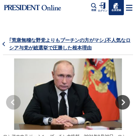
会員登録
検索
ログイン
｢荒唐無稽な野党よりもプーチンの方がマシ｣不人気なロ
シア与党が総選挙で圧勝した根本理由