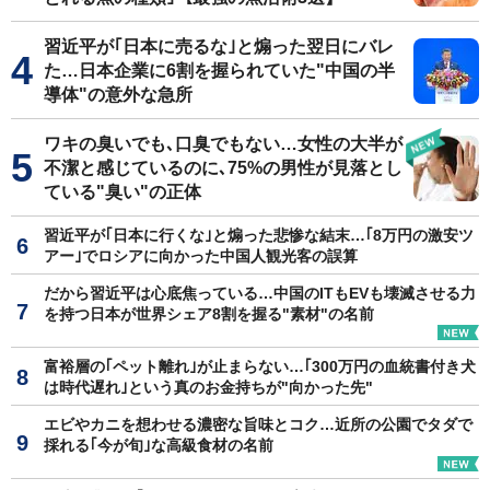
習近平が｢日本に売るな｣と煽った翌日にバレ
た…日本企業に6割を握られていた"中国の半
導体"の意外な急所
ワキの臭いでも､口臭でもない…女性の大半が
不潔と感じているのに､75%の男性が見落とし
ている"臭い"の正体
習近平が｢日本に行くな｣と煽った悲惨な結末…｢8万円の激安ツ
アー｣でロシアに向かった中国人観光客の誤算
だから習近平は心底焦っている…中国のITもEVも壊滅させる力
を持つ日本が世界シェア8割を握る"素材"の名前
富裕層の｢ペット離れ｣が止まらない…｢300万円の血統書付き犬
は時代遅れ｣という真のお金持ちが"向かった先"
エビやカニを想わせる濃密な旨味とコク…近所の公園でタダで
採れる｢今が旬｣な高級食材の名前