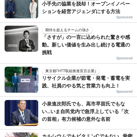
小手先の協業を脱却！オープンイノベー
ションを経営アジェンダにする方法
Sponsored
期待を超えるチームの強さ
「さすが」の一言に込められた驚きや感
動。新しい価値を生み出し続ける電通の
挑戦
Sponsored
東京都｢HTT取組推進宣言企業｣
リサイクル企業が節電・発電・蓄電を実
践、社員のやる気と営業力も向上！
Sponsored
小泉進次郎氏でも、高市早苗氏でもな
い...いま自民党内で急浮上している「次
の首相」有力候補の意外な名前
カルシウムでもビタミンCでもない...骨密