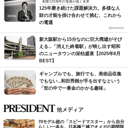
創業125周年の電通が描く未来
125年磨き続けた課題解決力。多様な人
財の才能を掛け合わせて挑む、これから
の電通
Sponsored
新大阪駅から15分なのに巨大廃墟がそび
える...「消えた終着駅」が映し出す昭和
のニュータウンの栄枯盛衰【2025年8月
BEST】
ギャンブルでも、旅行でも、美術品収集
でもない...和田秀樹が手を出すなという
「世の中で一番金のかかる趣味」
70モデル超の「スピードマスター」から自分
らしい一本を。日本橋三越でオメガの期間限