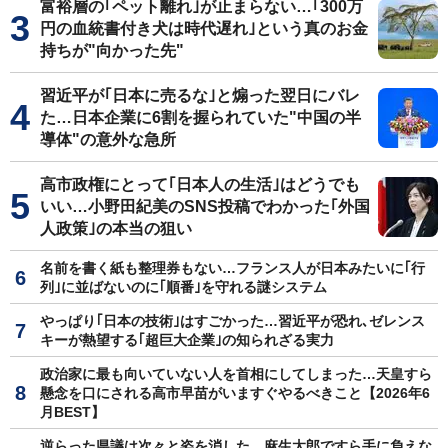
富裕層の｢ペット離れ｣が止まらない…｢300万
円の血統書付き犬は時代遅れ｣という真のお金
持ちが"向かった先"
習近平が｢日本に売るな｣と煽った翌日にバレ
た…日本企業に6割を握られていた"中国の半
導体"の意外な急所
高市政権にとって｢日本人の生活｣はどうでも
いい…小野田紀美のSNS投稿でわかった｢外国
人政策｣の本当の狙い
名前を書く紙も整理券もない…フランス人が日本みたいに｢行
列｣に並ばないのに｢順番｣を守れる謎システム
やっぱり｢日本の技術｣はすごかった…習近平が恐れ､ゼレンス
キーが熱望する｢超巨大企業｣の知られざる実力
政治家に最も向いていない人を首相にしてしまった…天皇すら
懸念を口にされる高市早苗がいますぐやるべきこと【2026年6
月BEST】
逆らった県議は次々と姿を消した…麻生太郎ですら手に負えな