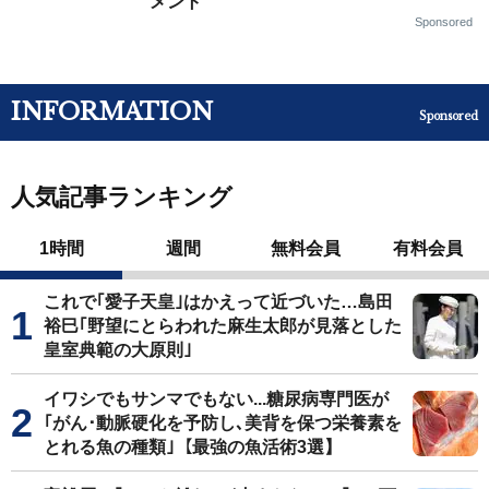
メント
Sponsored
INFORMATION
Sponsored
人気記事ランキング
1時間
週間
無料会員
有料会員
これで｢愛子天皇｣はかえって近づいた…島田
裕巳｢野望にとらわれた麻生太郎が見落とした
皇室典範の大原則｣
イワシでもサンマでもない...糖尿病専門医が
｢がん･動脈硬化を予防し､美背を保つ栄養素を
とれる魚の種類｣【最強の魚活術3選】