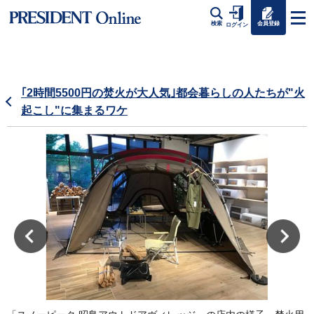
会員登録
検索
ログイン
｢2時間5500円の焚火が大人気｣都会暮らしの人たちが"火
起こし"に集まるワケ