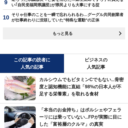
い｢自民党福岡県議団｣が県民よりも大事にする掟
そりゃ仕事のことを一瞬で忘れられるわ…グーグル共同創業者
が仕事終わりに没頭していた"特殊な運動"の正体
もっと見る
この記事の読者に
ビジネスの
人気の記事
人気記事
カルシウムでもビタミンCでもない...骨密
度と認知機能に直結「98%の日本人が不
足する栄養素」を取れる食材
「本当のお金持ち」はポルシェやフェラ
ーリには乗っていない...FPが実際に目に
した「富裕層のクルマ」の真実