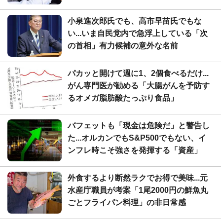
小泉進次郎氏でも、高市早苗氏でもな
い...いま自民党内で急浮上している「次
の首相」有力候補の意外な名前
パカッと開けて週に1、2個食べるだけ...
がん専門医が勧める「大腸がんを予防す
るオメガ脂肪酸たっぷり食品」
バフェットも「現金は危険だ」と警告し
た...オルカンでもS&P500でもない、イ
ンフレ時こそ強さを発揮する「資産」
外食するより断然ラクでお得で美味...元
水産庁職員が考案「1尾2000円の鮮魚丸
ごとフライパン料理」の非日常感