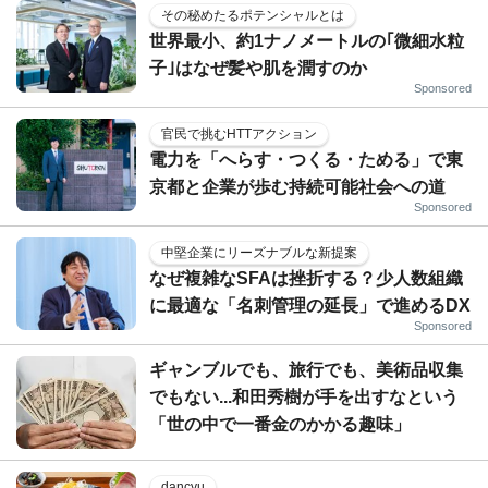
その秘めたるポテンシャルとは
世界最小、約1ナノメートルの｢微細水粒
子｣はなぜ髪や肌を潤すのか
Sponsored
官民で挑むHTTアクション
電力を「へらす・つくる・ためる」で東
京都と企業が歩む持続可能社会への道
Sponsored
中堅企業にリーズナブルな新提案
なぜ複雑なSFAは挫折する？少人数組織
に最適な「名刺管理の延長」で進めるDX
Sponsored
ギャンブルでも、旅行でも、美術品収集
でもない...和田秀樹が手を出すなという
「世の中で一番金のかかる趣味」
dancyu