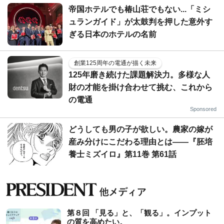
帝国ホテルでも椿山荘でもない...「ミシ
ュランガイド」が太鼓判を押した意外す
ぎる日本のホテルの名前
創業125周年の電通が描く未来
125年磨き続けた課題解決力。多様な人
財の才能を掛け合わせて挑む、これから
の電通
Sponsored
どうしても男の子が欲しい。農家の嫁が
産み分けにこだわる理由とは――『胚培
養士ミズイロ』第11巻 第61話
第８回 「見る」と、「観る」。インプット
の質を高めたい。