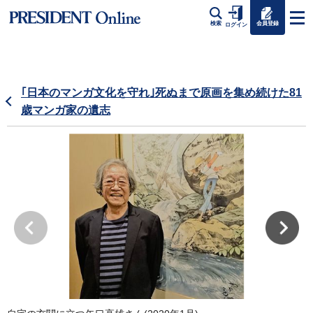
会員登録
検索
ログイン
｢日本のマンガ文化を守れ｣死ぬまで原画を集め続けた81
歳マンガ家の遺志