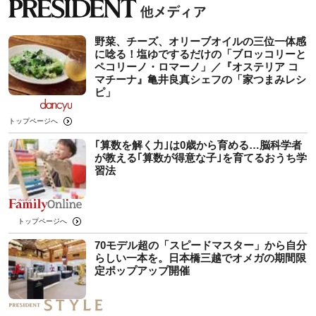
野菜、チーズ、オリーブオイルの三位一体感
に唸る！塩ゆでするだけの「ブロッコリーと
ペコリーノ・ロマーノ」／『オステリア コ
マチーナ』亀井良真シェフの「家つまみレシ
ピ」
トップページへ
｢算数を解く力｣は0歳から育める…脳科学者
が教える｢算数が得意な子｣を育てるおうち学
習法
トップページへ
70モデル超の「スピードマスター」から自分
らしい一本を。日本橋三越でオメガの期間限
定ポップアップ開催