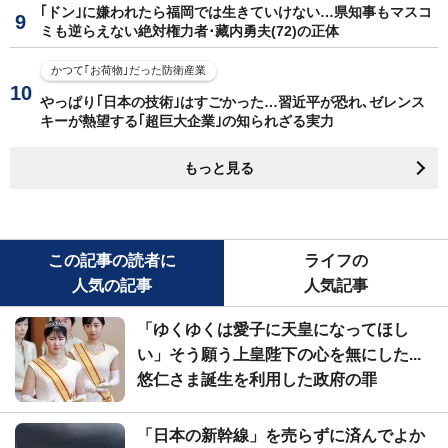
｢ドン｣に嫌われたら福岡では生きていけない…県知事もマスコ
ミも逆らえない絶対権力者･藏内勇夫(72)の正体
かつて｢お荷物｣だった防衛産業
やっぱり｢日本の技術｣はすごかった…習近平が恐れ､ゼレンス
キーが熱望する｢超巨大企業｣の知られざる実力
もっと見る
この記事の読者に
ライフの
人気の記事
人気記事
「ゆくゆくは愛子に天皇になってほし
い」そう願う上皇陛下の心を無にした...
悠仁さま誕生を利用した政府の罪
「日本の新幹線」を売らずに済んでよか