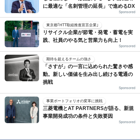
に最適な「名刺管理の延長」で進めるDX
Sponsored
東京都｢HTT取組推進宣言企業｣
リサイクル企業が節電・発電・蓄電を実
践、社員のやる気と営業力も向上！
Sponsored
期待を超えるチームの強さ
「さすが」の一言に込められた驚きや感
動。新しい価値を生み出し続ける電通の
挑戦
Sponsored
事業ポートフォリオの変革に挑戦
三菱電機とAT PARTNERSが語る、新規
事業開発成功の条件と失敗要因
Sponsored