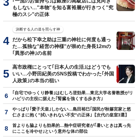
｢一流のお金持ち｣は銀座の高級店には見向き
もしない…"本物"を知る富裕層が行きつく"究
極のスシ"の正体
決断する人の道を照らす神
だから松下幸之助は三重の神社に何度も通っ
た…孤独な"経営の神様"が崇めた身長12mの
｢異形の神｣の名前
高市政権にとって｢日本人の生活｣はどうでも
いい…小野田紀美のSNS投稿でわかった｢外国
人政策｣の本当の狙い
｢自宅でゆっくり静養｣はむしろ逆効果…東北大学名誉教授がリ
ハビリの主役に据えた｢腎臓を強くする歩き方｣
やっぱり｢愛子天皇｣しかない…島田裕巳｢国民が秋篠宮家と悠
仁さまに抱く"拭いきれない不安"の正体｣【次代の皇室3選】
首よりも脇よりも効果的…熱中症研究者が｢暑いときは真っ先
にここを冷やせ｣という意外な体の部位