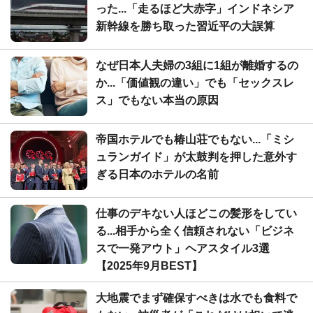
った...「走るほど大赤字」インドネシア
新幹線を勝ち取った習近平の大誤算
なぜ日本人夫婦の3組に1組が離婚するの
か...「価値観の違い」でも「セックスレ
ス」でもない本当の原因
帝国ホテルでも椿山荘でもない...「ミシ
ュランガイド」が太鼓判を押した意外す
ぎる日本のホテルの名前
仕事のデキない人ほどこの髪形をしてい
る...相手から全く信頼されない「ビジネ
スで一発アウト」ヘアスタイル3選
【2025年9月BEST】
大地震でまず確保すべきは水でも食料で