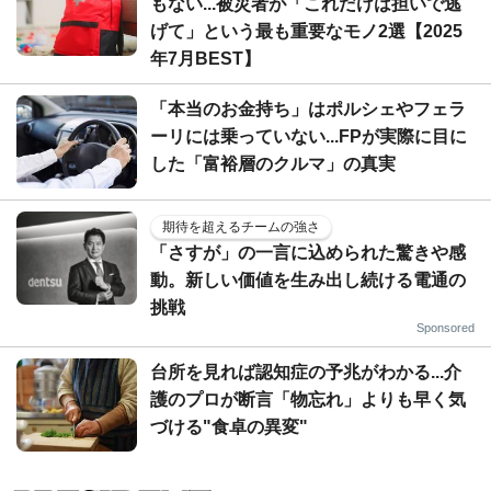
もない...被災者が「これだけは担いで逃
げて」という最も重要なモノ2選【2025
年7月BEST】
「本当のお金持ち」はポルシェやフェラ
ーリには乗っていない...FPが実際に目に
した「富裕層のクルマ」の真実
期待を超えるチームの強さ
「さすが」の一言に込められた驚きや感
動。新しい価値を生み出し続ける電通の
挑戦
Sponsored
台所を見れば認知症の予兆がわかる...介
護のプロが断言「物忘れ」よりも早く気
づける"食卓の異変"