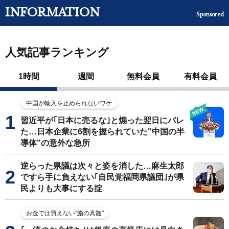
INFORMATION
Sponsored
人気記事ランキング
1時間
週間
無料会員
有料会員
中国が輸入を止められないワケ
習近平が｢日本に売るな｣と煽った翌日にバレ
た…日本企業に6割を握られていた"中国の半
導体"の意外な急所
逆らった県議は次々と姿を消した…麻生太郎
ですら手に負えない｢自民党福岡県議団｣が県
民よりも大事にする掟
お金では買えない"鮨の真髄"