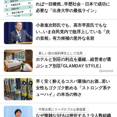
れば一目瞭然...学歴社会・日本で成功に
必要な「出身大学の最低ライン」
小泉進次郎氏でも、高市早苗氏でもな
い...いま自民党内で急浮上している「次
の首相」有力候補の意外な名前
新しい形の福利厚生として活用
ホテルと別荘の利点を凝縮…経営者が選
ぶシェア別荘｢GLAMDAY STYLE｣
Sponsored
早く安く酔えるコスパ最強のお酒...若い
女性もゴクゴク飲める「ストロング系チ
ューハイ」の本当の怖さ
中堅企業にリーズナブルな新提案
なぜ複雑なSFAは挫折する？少人数組織