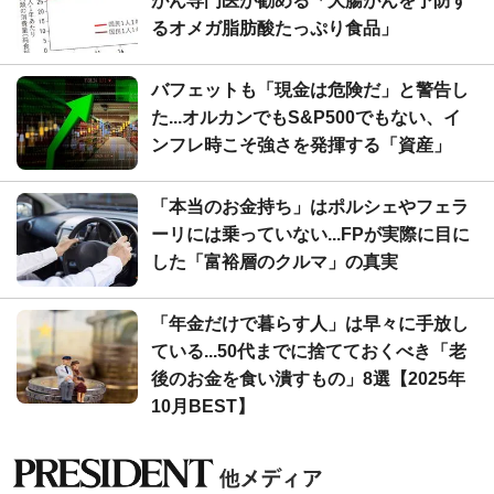
がん専門医が勧める「大腸がんを予防す
るオメガ脂肪酸たっぷり食品」
バフェットも「現金は危険だ」と警告し
た...オルカンでもS&P500でもない、イ
ンフレ時こそ強さを発揮する「資産」
「本当のお金持ち」はポルシェやフェラ
ーリには乗っていない...FPが実際に目に
した「富裕層のクルマ」の真実
「年金だけで暮らす人」は早々に手放し
ている...50代までに捨てておくべき「老
後のお金を食い潰すもの」8選【2025年
10月BEST】