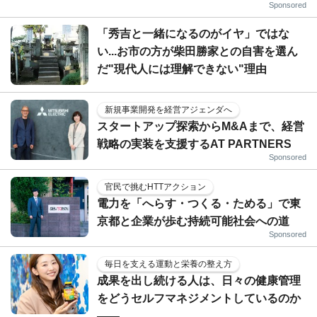
Sponsored
「秀吉と一緒になるのがイヤ」ではな
い...お市の方が柴田勝家との自害を選ん
だ"現代人には理解できない"理由
新規事業開発を経営アジェンダへ
スタートアップ探索からM&Aまで、経営
戦略の実装を支援するAT PARTNERS
Sponsored
官民で挑むHTTアクション
電力を「へらす・つくる・ためる」で東
京都と企業が歩む持続可能社会への道
Sponsored
毎日を支える運動と栄養の整え方
成果を出し続ける人は、日々の健康管理
をどうセルフマネジメントしているのか
——