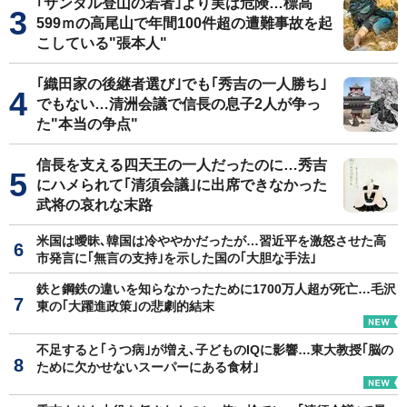
｢サンダル登山の若者｣より実は危険…標高
599ｍの高尾山で年間100件超の遭難事故を起
こしている"張本人"
｢織田家の後継者選び｣でも｢秀吉の一人勝ち｣
でもない…清洲会議で信長の息子2人が争っ
た"本当の争点"
信長を支える四天王の一人だったのに…秀吉
にハメられて｢清須会議｣に出席できなかった
武将の哀れな末路
米国は曖昧､韓国は冷ややかだったが…習近平を激怒させた高
市発言に｢無言の支持｣を示した国の｢大胆な手法｣
鉄と鋼鉄の違いを知らなかったために1700万人超が死亡…毛沢
東の｢大躍進政策｣の悲劇的結末
不足すると｢うつ病｣が増え､子どものIQに影響…東大教授｢脳の
ために欠かせないスーパーにある食材｣