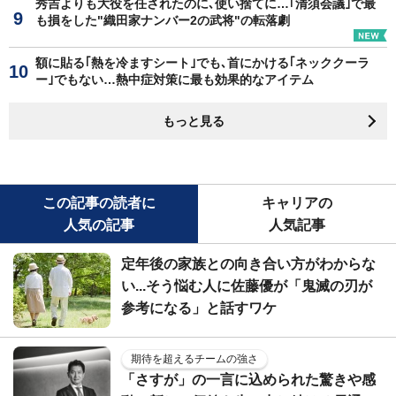
秀吉よりも大役を任されたのに､使い捨てに…｢清須会議｣で最
も損をした"織田家ナンバー2の武将"の転落劇
額に貼る｢熱を冷ますシート｣でも､首にかける｢ネッククーラ
ー｣でもない…熱中症対策に最も効果的なアイテム
もっと見る
この記事の読者に
キャリアの
人気の記事
人気記事
定年後の家族との向き合い方がわからな
い...そう悩む人に佐藤優が「鬼滅の刃が
参考になる」と話すワケ
期待を超えるチームの強さ
「さすが」の一言に込められた驚きや感