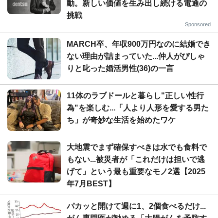
動。新しい価値を生み出し続ける電通の
挑戦
Sponsored
MARCH卒、年収900万円なのに結婚でき
ない理由が詰まっていた...仲人がぴしゃ
りと叱った婚活男性(36)の一言
11体のラブドールと暮らし"正しい性行
為"を楽しむ...「人より人形を愛する男た
ち」が奇妙な生活を始めたワケ
大地震でまず確保すべきは水でも食料で
もない...被災者が「これだけは担いで逃
げて」という最も重要なモノ2選【2025
年7月BEST】
パカッと開けて週に1、2個食べるだけ...