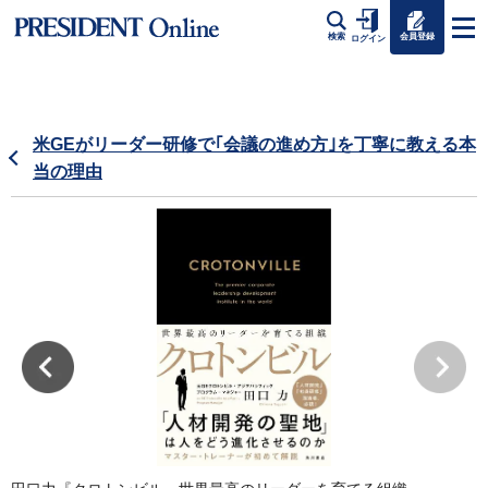
会員登録
検索
ログイン
米GEがリーダー研修で｢会議の進め方｣を丁寧に教える本
当の理由