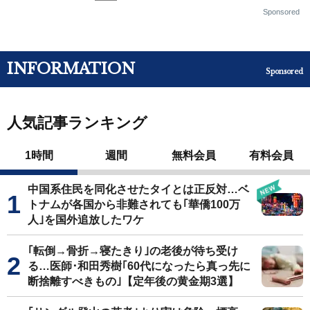
Sponsored
INFORMATION
Sponsored
人気記事ランキング
1時間
週間
無料会員
有料会員
中国系住民を同化させたタイとは正反対…ベ
トナムが各国から非難されても｢華僑100万
人｣を国外追放したワケ
｢転倒→骨折→寝たきり｣の老後が待ち受け
る…医師･和田秀樹｢60代になったら真っ先に
断捨離すべきもの｣【定年後の黄金期3選】