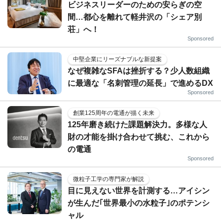
ビジネスリーダーのための安らぎの空
間…都心を離れて軽井沢の「シェア別
荘」へ！
Sponsored
中堅企業にリーズナブルな新提案
なぜ複雑なSFAは挫折する？少人数組織
に最適な「名刺管理の延長」で進めるDX
Sponsored
創業125周年の電通が描く未来
125年磨き続けた課題解決力。多様な人
財の才能を掛け合わせて挑む、これから
の電通
Sponsored
微粒子工学の専門家が解説
目に見えない世界を計測する…アイシン
が生んだ｢世界最小の水粒子｣のポテンシ
ャル