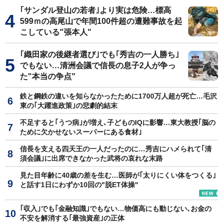
｢サンダル登山の若者｣より実は危険…標高
599ｍの高尾山で年間100件超の遭難事故を起
こしている"張本人"
｢織田家の後継者選び｣でも｢秀吉の一人勝ち｣
でもない…清洲会議で信長の息子2人が争っ
た"本当の争点"
鉄と鋼鉄の違いを知らなかったために1700万人超が死亡…毛沢
東の｢大躍進政策｣の悲劇的結末
不足すると｢うつ病｣が増え､子どものIQに影響…東大教授｢脳の
ために欠かせないスーパーにある食材｣
信長を支える四天王の一人だったのに…秀吉にハメられて｢清
須会議｣に出席できなかった武将の哀れな末路
見た目年齢に40歳の差を生む…医師が｢太りにくい体をつくる｣
と話す1日にわずか10回の"脱ET体操"
｢収入｣でも｢金融知識｣でもない…物価高にも動じない､お金の
不安を解消する｢最強資産｣の正体