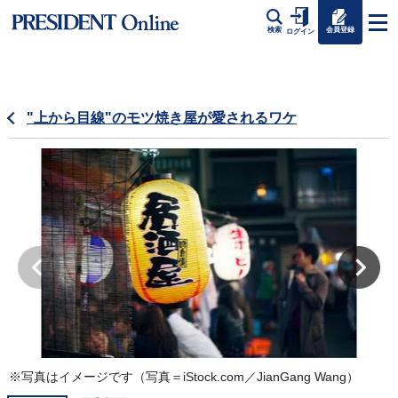
会員登録
検索
ログイン
"上から目線"のモツ焼き屋が愛されるワケ
※写真はイメージです（写真＝iStock.com／JianGang Wang）