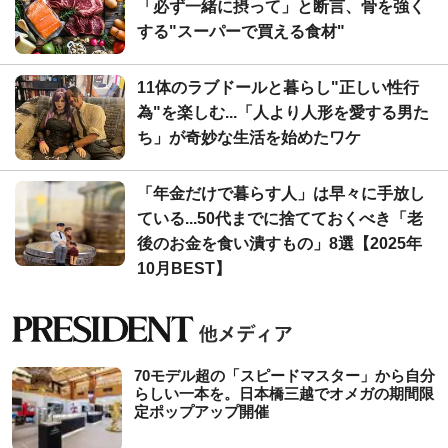
「必ず一緒に摂って」と断言、骨を強く
する"スーパーで買える食材"
11体のラブドールと暮らし"正しい性行
為"を楽しむ...「人より人形を愛する男た
ち」が奇妙な生活を始めたワケ
「年金だけで暮らす人」は早々に手放し
ている...50代までに捨てておくべき「老
後のお金を食い潰すもの」8選【2025年
10月BEST】
70モデル超の「スピードマスター」から自分
らしい一本を。日本橋三越でオメガの期間限
定ポップアップ開催