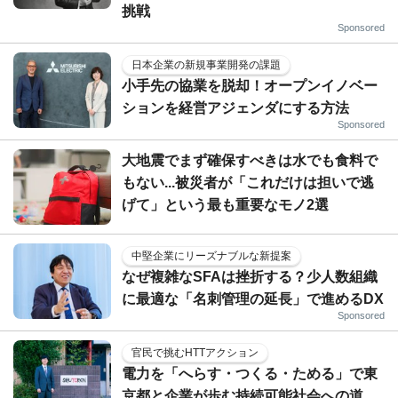
挑戦
Sponsored
日本企業の新規事業開発の課題
小手先の協業を脱却！オープンイノベー
ションを経営アジェンダにする方法
Sponsored
大地震でまず確保すべきは水でも食料で
もない...被災者が「これだけは担いで逃
げて」という最も重要なモノ2選
中堅企業にリーズナブルな新提案
なぜ複雑なSFAは挫折する？少人数組織
に最適な「名刺管理の延長」で進めるDX
Sponsored
官民で挑むHTTアクション
電力を「へらす・つくる・ためる」で東
京都と企業が歩む持続可能社会への道