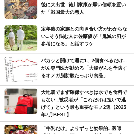
後に大出世...徳川家康が厚い信頼を置い
た「戦国最大の悪人」
定年後の家族との向き合い方がわからな
い...そう悩む人に佐藤優が「鬼滅の刃が
参考になる」と話すワケ
パカッと開けて週に1、2個食べるだけ...
がん専門医が勧める「大腸がんを予防す
るオメガ脂肪酸たっぷり食品」
大地震でまず確保すべきは水でも食料で
もない...被災者が「これだけは担いで逃
げて」という最も重要なモノ2選【2025
年7月BEST】
「牛乳だけ」よりずっと効果的...医師