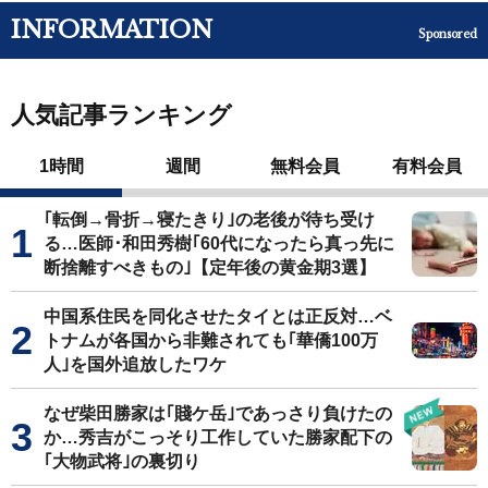
INFORMATION
Sponsored
人気記事ランキング
1時間
週間
無料会員
有料会員
｢転倒→骨折→寝たきり｣の老後が待ち受け
る…医師･和田秀樹｢60代になったら真っ先に
断捨離すべきもの｣【定年後の黄金期3選】
中国系住民を同化させたタイとは正反対…ベ
トナムが各国から非難されても｢華僑100万
人｣を国外追放したワケ
なぜ柴田勝家は｢賤ケ岳｣であっさり負けたの
か…秀吉がこっそり工作していた勝家配下の
｢大物武将｣の裏切り