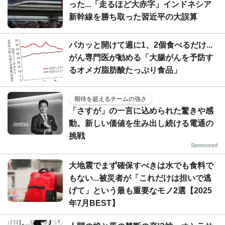
った...「走るほど大赤字」インドネシア
新幹線を勝ち取った習近平の大誤算
パカッと開けて週に1、2個食べるだけ...
がん専門医が勧める「大腸がんを予防す
るオメガ脂肪酸たっぷり食品」
期待を超えるチームの強さ
「さすが」の一言に込められた驚きや感
動。新しい価値を生み出し続ける電通の
挑戦
Sponsored
大地震でまず確保すべきは水でも食料で
もない...被災者が「これだけは担いで逃
げて」という最も重要なモノ2選【2025
年7月BEST】