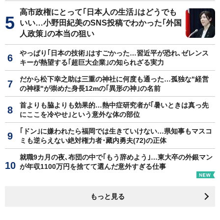
高市政権にとって｢日本人の生活｣はどうでも
いい…小野田紀美のSNS投稿でわかった｢外国
人政策｣の本当の狙い
やっぱり｢日本の技術｣はすごかった…習近平が恐れ､ゼレンス
キーが熱望する｢超巨大企業｣の知られざる実力
だから松下幸之助は三重の神社に何度も通った…孤独な"経営
の神様"が崇めた身長12mの｢異形の神｣の名前
首よりも脇よりも効果的…熱中症研究者が｢暑いときは真っ先
にここを冷やせ｣という意外な体の部位
｢ドン｣に嫌われたら福岡では生きていけない…県知事もマスコ
ミも逆らえない絶対権力者･藏内勇夫(72)の正体
就職9カ月の夜､布団の中で｢もう辞めよう｣…東大卒の外銀マン
が年収1100万円を捨てて選んだ意外すぎる仕事
もっと見る