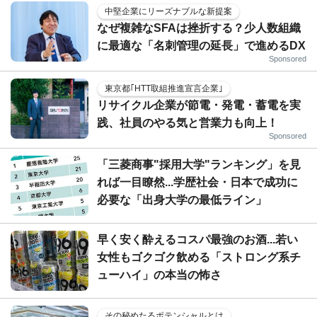
中堅企業にリーズナブルな新提案
なぜ複雑なSFAは挫折する？少人数組織
に最適な「名刺管理の延長」で進めるDX
Sponsored
東京都｢HTT取組推進宣言企業｣
リサイクル企業が節電・発電・蓄電を実
践、社員のやる気と営業力も向上！
Sponsored
「三菱商事"採用大学"ランキング」を見
れば一目瞭然...学歴社会・日本で成功に
必要な「出身大学の最低ライン」
早く安く酔えるコスパ最強のお酒...若い
女性もゴクゴク飲める「ストロング系チ
ューハイ」の本当の怖さ
その秘めたるポテンシャルとは