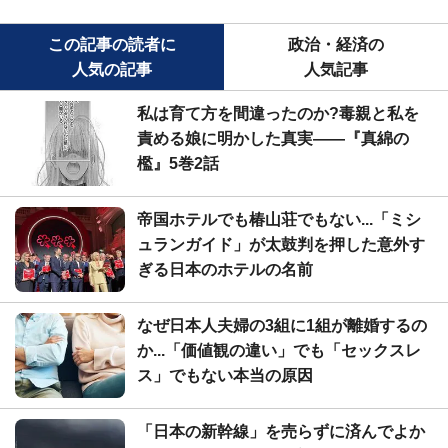
この記事の読者に
政治・経済の
人気の記事
人気記事
私は育て方を間違ったのか?毒親と私を
責める娘に明かした真実――『真綿の
檻』5巻2話
帝国ホテルでも椿山荘でもない...「ミシ
ュランガイド」が太鼓判を押した意外す
ぎる日本のホテルの名前
なぜ日本人夫婦の3組に1組が離婚するの
か...「価値観の違い」でも「セックスレ
ス」でもない本当の原因
「日本の新幹線」を売らずに済んでよか