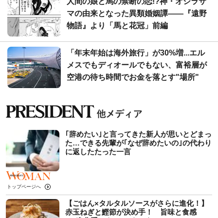
人間の娘と馬の禁断の恋!?神・オシラサ
マの由来となった異類婚姻譚――『遠野
物語』より「馬と花冠」前編
「年末年始は海外旅行」が30%増...エル
メスでもディオールでもない、富裕層が
空港の待ち時間でお金を落とす"場所"
｢辞めたい｣と言ってきた新人が思いとどまっ
た…できる先輩が｢なぜ辞めたいの｣の代わり
に返したたった一言
トップページへ
【ごはん×タルタルソースがさらに進化！】
赤玉ねぎと鰹節が決め手！ 旨味と食感