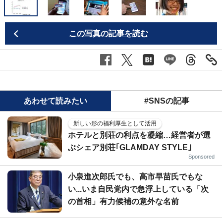
この写真の記事を読む
あわせて読みたい
#SNSの記事
新しい形の福利厚生として活用
ホテルと別荘の利点を凝縮…経営者が選
ぶシェア別荘｢GLAMDAY STYLE｣
Sponsored
小泉進次郎氏でも、高市早苗氏でもな
い...いま自民党内で急浮上している「次
の首相」有力候補の意外な名前