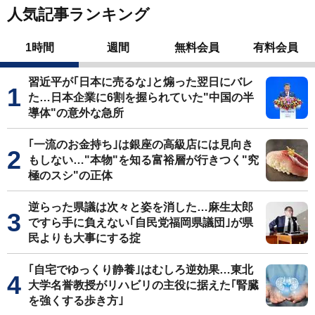
人気記事ランキング
1時間
週間
無料会員
有料会員
習近平が｢日本に売るな｣と煽った翌日にバレ
た…日本企業に6割を握られていた"中国の半
導体"の意外な急所
｢一流のお金持ち｣は銀座の高級店には見向き
もしない…"本物"を知る富裕層が行きつく"究
極のスシ"の正体
逆らった県議は次々と姿を消した…麻生太郎
ですら手に負えない｢自民党福岡県議団｣が県
民よりも大事にする掟
｢自宅でゆっくり静養｣はむしろ逆効果…東北
大学名誉教授がリハビリの主役に据えた｢腎臓
を強くする歩き方｣