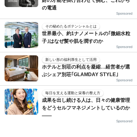
財の才能を掛け合わせて挑む、これから
の電通
Sponsored
その秘めたるポテンシャルとは
世界最小、約1ナノメートルの｢微細水粒
子｣はなぜ髪や肌を潤すのか
Sponsored
新しい形の福利厚生として活用
ホテルと別荘の利点を凝縮…経営者が選
ぶシェア別荘｢GLAMDAY STYLE｣
Sponsored
毎日を支える運動と栄養の整え方
成果を出し続ける人は、日々の健康管理
をどうセルフマネジメントしているのか
——
Sponsored