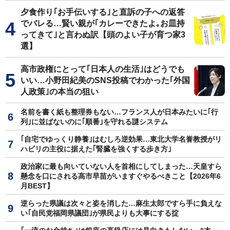
夕食作り｢お手伝いする｣と直訴の子への返答
でバレる…賢い親が｢カレーできたよ｡お皿持
ってきて｣と言わぬ訳【頭のよい子が育つ家3
選】
高市政権にとって｢日本人の生活｣はどうでも
いい…小野田紀美のSNS投稿でわかった｢外国
人政策｣の本当の狙い
名前を書く紙も整理券もない…フランス人が日本みたいに｢行
列｣に並ばないのに｢順番｣を守れる謎システム
｢自宅でゆっくり静養｣はむしろ逆効果…東北大学名誉教授がリ
ハビリの主役に据えた｢腎臓を強くする歩き方｣
政治家に最も向いていない人を首相にしてしまった…天皇すら
懸念を口にされる高市早苗がいますぐやるべきこと【2026年6
月BEST】
逆らった県議は次々と姿を消した…麻生太郎ですら手に負えな
い｢自民党福岡県議団｣が県民よりも大事にする掟