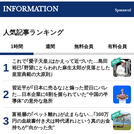
INFORMATION
Sponsored
人気記事ランキング
1時間
週間
無料会員
有料会員
これで｢愛子天皇｣はかえって近づいた…島田
裕巳｢野望にとらわれた麻生太郎が見落とした
皇室典範の大原則｣
習近平が｢日本に売るな｣と煽った翌日にバレ
た…日本企業に6割を握られていた"中国の半
導体"の意外な急所
富裕層の｢ペット離れ｣が止まらない…｢300万
円の血統書付き犬は時代遅れ｣という真のお金
持ちが"向かった先"