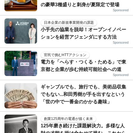
の豪華3種盛りと刺身が夏限定で登場
Sponsored
日本企業の新規事業開発の課題
小手先の協業を脱却！オープンイノベー
ションを経営アジェンダにする方法
Sponsored
官民で挑むHTTアクション
電力を「へらす・つくる・ためる」で東
京都と企業が歩む持続可能社会への道
Sponsored
ギャンブルでも、旅行でも、美術品収集
でもない...和田秀樹が手を出すなという
「世の中で一番金のかかる趣味」
創業125周年の電通が描く未来
125年磨き続けた課題解決力。多様な人