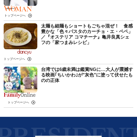
トップページへ
太麺も細麺もショートもごちゃ混ぜ！ 食感
豊かな「色々パスタのカーチョ・エ・ペペ」
／『オステリア コマチーナ』亀井良真シェ
フの「家つまみレシピ」
トップページへ
台湾では6歳未満は鑑賞NGに…大人が震撼す
る映画｢ちいかわ｣が"灰色"に塗って伏せたも
のの正体
トップページへ