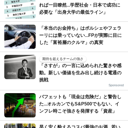
れば一目瞭然...学歴社会・日本で成功に
必要な「出身大学の最低ライン」
「本当のお金持ち」はポルシェやフェラ
ーリには乗っていない...FPが実際に目に
した「富裕層のクルマ」の真実
期待を超えるチームの強さ
「さすが」の一言に込められた驚きや感
動。新しい価値を生み出し続ける電通の
挑戦
Sponsored
バフェットも「現金は危険だ」と警告し
た...オルカンでもS&P500でもない、イ
ンフレ時こそ強さを発揮する「資産」
早く安く酔えるコスパ最強のお酒...若い