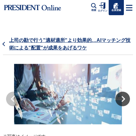
会員登録
検索
ログイン
上司の勘で行う"適材適所"より効果的…AIマッチング技
術による"配置"が成果をあげるワケ