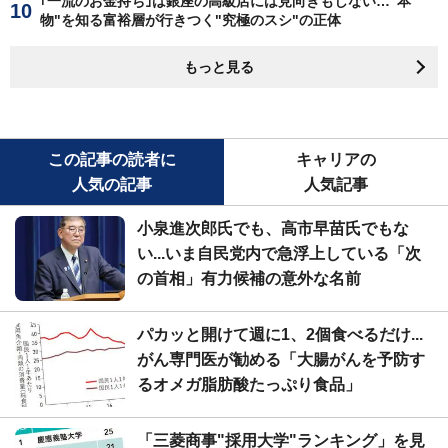
｢一流のお金持ち｣は銀座の高級店には見向きもしない…"本
物"を知る富裕層が行きつく"究極のスシ"の正体
もっと見る
この記事の読者に
キャリアの
人気の記事
人気記事
小泉進次郎氏でも、高市早苗氏でもな
い...いま自民党内で急浮上している「次
の首相」有力候補の意外な名前
パカッと開けて週に1、2個食べるだけ...
がん専門医が勧める「大腸がんを予防す
るオメガ脂肪酸たっぷり食品」
「三菱商事"採用大学"ランキング」を見