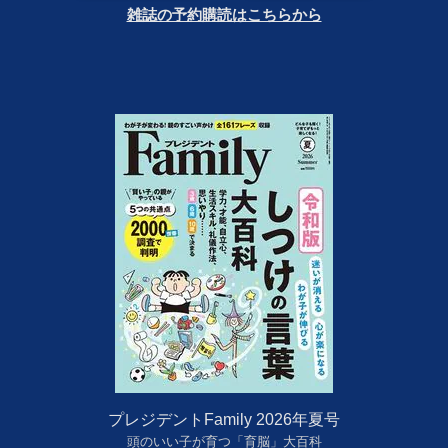
雑誌の予約購読はこちらから
プレジデントFamily 2026年夏号
頭のいい子が育つ「育脳」大百科