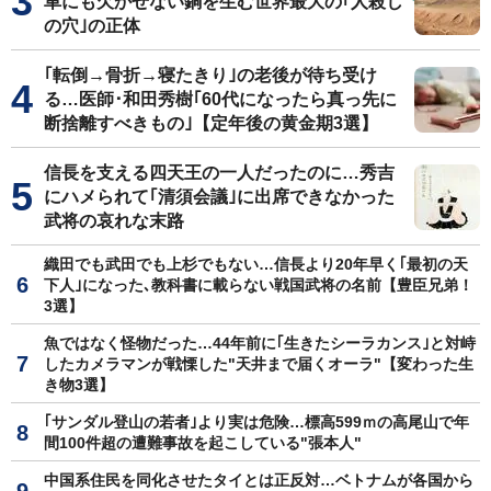
車にも欠かせない銅を生む世界最大の｢人殺し
の穴｣の正体
｢転倒→骨折→寝たきり｣の老後が待ち受け
る…医師･和田秀樹｢60代になったら真っ先に
断捨離すべきもの｣【定年後の黄金期3選】
信長を支える四天王の一人だったのに…秀吉
にハメられて｢清須会議｣に出席できなかった
武将の哀れな末路
織田でも武田でも上杉でもない…信長より20年早く｢最初の天
下人｣になった､教科書に載らない戦国武将の名前【豊臣兄弟！
3選】
魚ではなく怪物だった…44年前に｢生きたシーラカンス｣と対峙
したカメラマンが戦慄した"天井まで届くオーラ"【変わった生
き物3選】
｢サンダル登山の若者｣より実は危険…標高599ｍの高尾山で年
間100件超の遭難事故を起こしている"張本人"
中国系住民を同化させたタイとは正反対…ベトナムが各国から