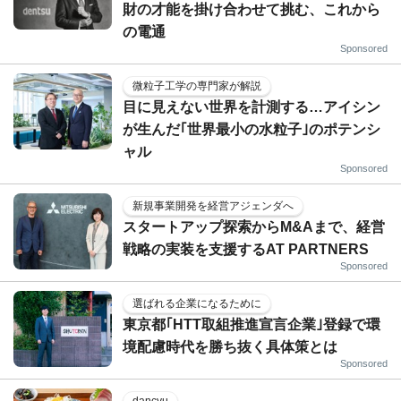
財の才能を掛け合わせて挑む、これから
の電通
Sponsored
微粒子工学の専門家が解説
目に見えない世界を計測する…アイシン
が生んだ｢世界最小の水粒子｣のポテンシ
ャル
Sponsored
新規事業開発を経営アジェンダへ
スタートアップ探索からM&Aまで、経営
戦略の実装を支援するAT PARTNERS
Sponsored
選ばれる企業になるために
東京都｢HTT取組推進宣言企業｣登録で環
境配慮時代を勝ち抜く具体策とは
Sponsored
dancyu