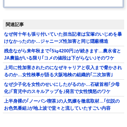
関連記事
なぜ何十年も張り付いていた担当記者は宝塚のいじめを暴
けなかったのか…ジャニーズ性加害と同じ隠蔽構造
残念ながら来年秋まで｢5㎏4200円｣が続きます…農水省と
JA農協がいる限り｢コメの値段は下がらない｣そのワケ
上司に性加害されたのになぜキャリアと収入まで脅かされ
るのか…女性検事が語る大阪地検の組織的｢二次加害｣
なぜ少子化を女性のせいにしたがるのか…石破首相｢少母
化｣｢育児中のスキルアップを｣発言で女性憤怒のワケ
上半身裸の｢ノーパン喫茶｣の人気嬢を徹底取材…｢伝説の
お色気番組｣が地上波で堂々と流していたすごい内容