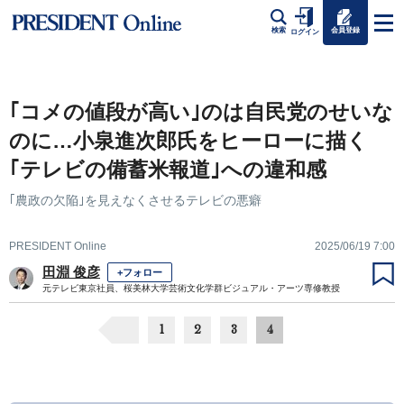
会員登録
検索
ログイン
｢コメの値段が高い｣のは自民党のせいな
のに…小泉進次郎氏をヒーローに描く
｢テレビの備蓄米報道｣への違和感
｢農政の欠陥｣を見えなくさせるテレビの悪癖
PRESIDENT Online
2025/06/19 7:00
田淵 俊彦
+フォロー
元テレビ東京社員、桜美林大学芸術文化学群ビジュアル・アーツ専修教授
1
2
3
4