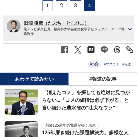
1
2
3
4
田淵 俊彦（たぶち・としひこ）
元テレビ東京社員、桜美林大学芸術文化学群ビジュアル・アーツ専
修教授
社会
#マスコミ
#報道
あわせて読みたい
#報道の記事
「消えたコメ」を探しても絶対に見つか
らない...「コメの値段は必ず下がる」と
言い続けた農水省の"壮大なウソ"
創業125周年の電通が描く未来
125年磨き続けた課題解決力。多様な人