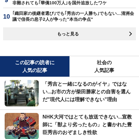
非難されても｢華僑100万人｣を国外追放したワケ
｢織田家の後継者選び｣でも｢秀吉の一人勝ち｣でもない…清洲会
議で信長の息子2人が争った"本当の争点"
もっと見る
この記事の読者に
社会の
人気の記事
人気記事
「秀吉と一緒になるのがイヤ」ではな
い...お市の方が柴田勝家との自害を選ん
だ"現代人には理解できない"理由
NHK大河ではとても放送できない...宣教
師に「獣より劣ったもの」と書かれた豊
臣秀吉のおぞましき性欲