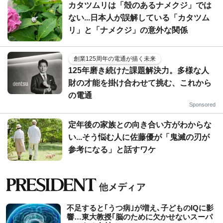
カタツムリは「殻のあるナメクジ」では
ない...日本人が誤解している「カタツム
リ」と「ナメクジ」の意外な関係
創業125周年の電通が描く未来
125年磨き続けた課題解決力。多様な人
財の才能を掛け合わせて挑む、これから
の電通
Sponsored
定年後の家族との向き合い方がわからな
い...そう悩む人に佐藤優が「鬼滅の刃が
参考になる」と話すワケ
不足すると｢うつ病｣が増え､子どものIQに影
響…東大教授｢脳のために欠かせないスーパ