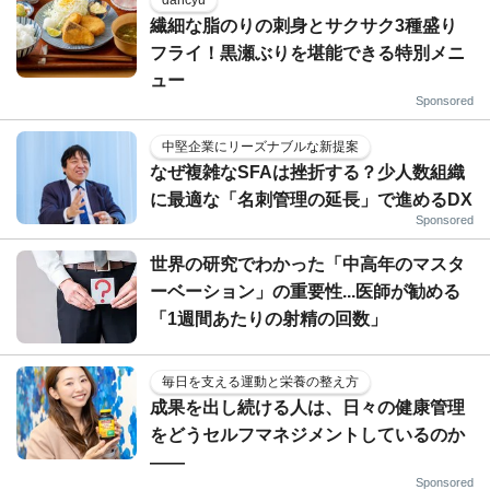
繊細な脂のりの刺身とサクサク3種盛り
フライ！黒瀬ぶりを堪能できる特別メニ
ュー
Sponsored
中堅企業にリーズナブルな新提案
なぜ複雑なSFAは挫折する？少人数組織
に最適な「名刺管理の延長」で進めるDX
Sponsored
世界の研究でわかった「中高年のマスタ
ーベーション」の重要性...医師が勧める
「1週間あたりの射精の回数」
毎日を支える運動と栄養の整え方
成果を出し続ける人は、日々の健康管理
をどうセルフマネジメントしているのか
——
Sponsored