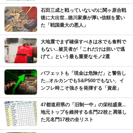
石田三成と戦っていないのに関ヶ原合戦
後に大出世...徳川家康が厚い信頼を置い
た「戦国最大の悪人」
大地震でまず確保すべきは水でも食料で
もない...被災者が「これだけは担いで逃
げて」という最も重要なモノ2選
バフェットも「現金は危険だ」と警告し
た...オルカンでもS&P500でもない、イ
ンフレ時こそ強さを発揮する「資産」
47都道府県の「旧制一中」の栄枯盛衰...
地元トップを維持する名門22校と凋落し
た元名門17校の全リスト