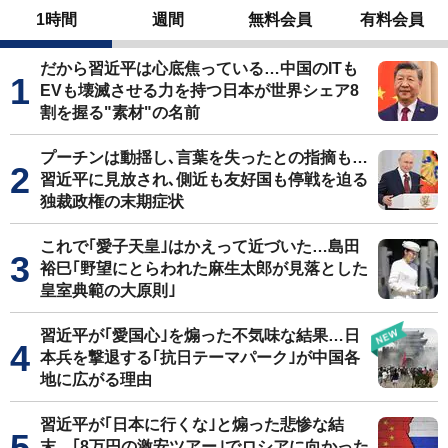
1時間
週間
無料会員
有料会員
だから習近平は心底焦っている…中国のITも
EVも壊滅させる力を持つ日本が世界シェア8
割を握る"素材"の名前
プーチンは動揺し､言葉を失ったとの指摘も…
習近平に見放され､側近も友好国も停戦を迫る
独裁政権の末期症状
これで｢愛子天皇｣はかえって近づいた…島田
裕巳｢野望にとらわれた麻生太郎が見落とした
皇室典範の大原則｣
習近平が｢愛国心｣を煽った不気味な結果…日
本兵を撃退する｢抗日テーマパーク｣が中国各
地に広がる理由
習近平が｢日本に行くな｣と煽った悲惨な結
末…｢8万円の激安ツアー｣でロシアに向かった