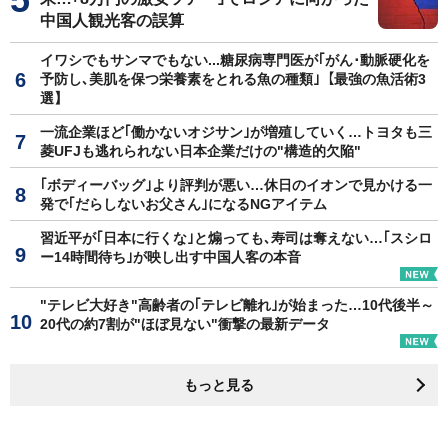
中国人観光客の誤算
イワシでもサンマでもない...糖尿病専門医が｢がん･動脈硬化を
予防し､美肌を保つ栄養素をとれる魚の種類｣【最強の魚活術3
選】
一流企業ほど｢働かないオジサン｣が増殖していく…トヨタも三
菱UFJも逃れられない日本企業だけの"構造的欠陥"
｢ボディーバッグ｣より評判が悪い…休日のイオンで見かける一
発で｢だらしないお父さん｣になるNGアイテム
習近平が｢日本に行くな｣と煽っても､寿司は奪えない…｢スシロ
ー14時間待ち｣が映し出す中国人客の本音
"テレビ大好き"高齢者の｢テレビ離れ｣が始まった…10代後半～
20代の約7割が"ほぼ見ない"衝撃の最新データ
もっと見る