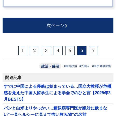
次ページ
1
2
3
4
5
6
7
政治・経済
#国内政治
#外国人
#国民健康保険
関連記事
すでに中国による侵略は始まっている…国立大教授が危機
感を覚えた中国人留学生による学会でのひと言【2025年3
月BEST5】
パンと白米よりやっかい…糖尿病専門医が絶対に飲まな
い"一見ヘルシーに見えて怖い飲み物"の名前