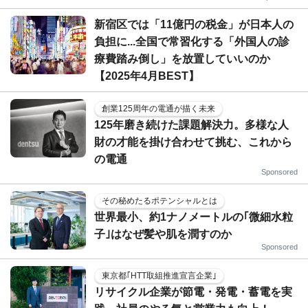
新宿区では「11億円の税金」が日本人の
負担に...全国で常習化する「外国人の診
療費踏み倒し」を放置していいのか
【2025年4月BEST】
創業125周年の電通が描く未来
125年磨き続けた課題解決力。多様な人
財の才能を掛け合わせて挑む、これから
の電通
Sponsored
その秘めたるポテンシャルとは
世界最小、約1ナノメートルの｢微細水粒
子｣はなぜ髪や肌を潤すのか
Sponsored
東京都｢HTT取組推進宣言企業｣
リサイクル企業が節電・発電・蓄電を実