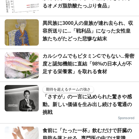
るオメガ脂肪酸たっぷり食品」
異民族に3000人の皇族が連れ去られ、収
容所送りに...「戦利品」になった女性皇
族たちがたどった悲惨な結末
カルシウムでもビタミンCでもない...骨密
度と認知機能に直結「98%の日本人が不
足する栄養素」を取れる食材
期待を超えるチームの強さ
「さすが」の一言に込められた驚きや感
動。新しい価値を生み出し続ける電通の
挑戦
Sponsored
食前に「たった一杯」飲むだけで肝臓の
脂肪を落とせる...専門医の中では常識