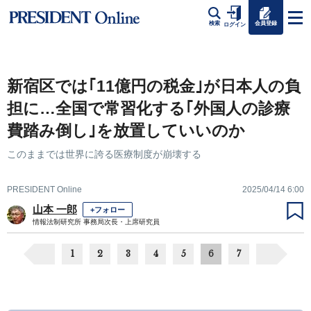
会員登録
検索
ログイン
新宿区では｢11億円の税金｣が日本人の負
担に…全国で常習化する｢外国人の診療
費踏み倒し｣を放置していいのか
このままでは世界に誇る医療制度が崩壊する
PRESIDENT Online
2025/04/14 6:00
山本 一郎
+フォロー
情報法制研究所 事務局次長・上席研究員
1
2
3
4
5
6
7