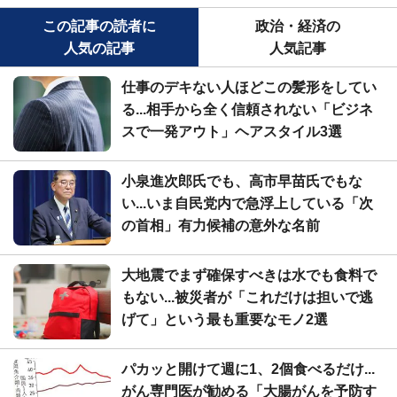
この記事の読者に
政治・経済の
人気の記事
人気記事
仕事のデキない人ほどこの髪形をしてい
る...相手から全く信頼されない「ビジネ
スで一発アウト」ヘアスタイル3選
小泉進次郎氏でも、高市早苗氏でもな
い...いま自民党内で急浮上している「次
の首相」有力候補の意外な名前
大地震でまず確保すべきは水でも食料で
もない...被災者が「これだけは担いで逃
げて」という最も重要なモノ2選
パカッと開けて週に1、2個食べるだけ...
がん専門医が勧める「大腸がんを予防す