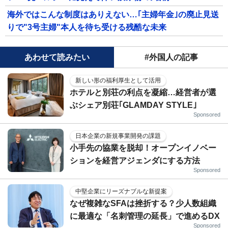
海外ではこんな制度はありえない…｢主婦年金｣の廃止見送
りで"3号主婦"本人を待ち受ける残酷な未来
あわせて読みたい
#外国人の記事
新しい形の福利厚生として活用
ホテルと別荘の利点を凝縮…経営者が選
ぶシェア別荘｢GLAMDAY STYLE｣
Sponsored
日本企業の新規事業開発の課題
小手先の協業を脱却！オープンイノベー
ションを経営アジェンダにする方法
Sponsored
中堅企業にリーズナブルな新提案
なぜ複雑なSFAは挫折する？少人数組織
に最適な「名刺管理の延長」で進めるDX
Sponsored