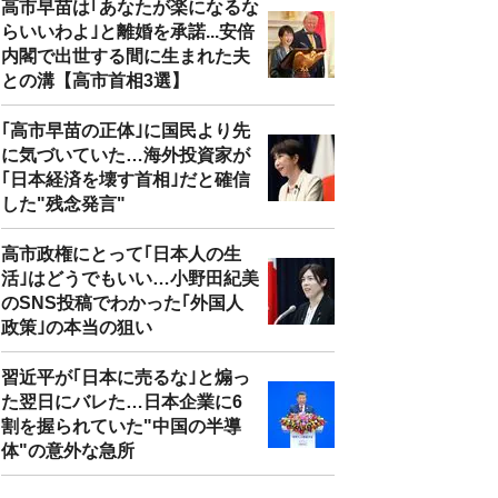
高市早苗は｢あなたが楽になるな
らいいわよ｣と離婚を承諾...安倍
内閣で出世する間に生まれた夫
との溝【高市首相3選】
｢高市早苗の正体｣に国民より先
に気づいていた…海外投資家が
｢日本経済を壊す首相｣だと確信
した"残念発言"
高市政権にとって｢日本人の生
活｣はどうでもいい…小野田紀美
のSNS投稿でわかった｢外国人
政策｣の本当の狙い
習近平が｢日本に売るな｣と煽っ
た翌日にバレた…日本企業に6
割を握られていた"中国の半導
体"の意外な急所