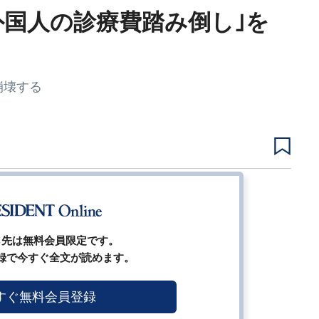
外国人の診療費踏み倒し｣を
崩壊する
2
3
4
5
6
7
ら先は無料会員限定です。
録で今すぐ全文が読めます。
すぐ無料会員登録