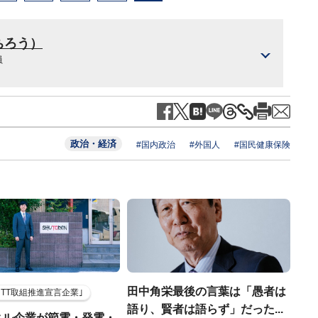
ちろう）
員
政治・経済
#国内政治
#外国人
#国民健康保険
田中角栄最後の言葉は「愚者は
HTT取組推進宣言企業｣
語り、賢者は語らず」だった...
クル企業が節電・発電・