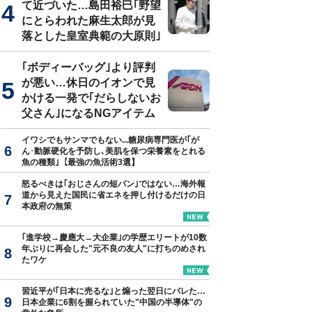
て近づいた…島田裕巳｢野望
にとらわれた麻生太郎が見
落とした皇室典範の大原則｣
｢ボディーバッグ｣より評判
が悪い…休日のイオンで見
かける一発で｢だらしないお
父さん｣になるNGアイテム
イワシでもサンマでもない...糖尿病専門医が｢が
ん･動脈硬化を予防し､美肌を保つ栄養素をとれる
魚の種類｣【最強の魚活術3選】
怒るべきは｢おじさんの短パン｣ではない…海外報
道から見えた国民に省エネを押し付けるだけの日
本政府の無策
｢進学校→慶應大→大企業｣の学歴エリートが10数
年ぶりに再会した"元不良の友人"に打ちのめされ
たワケ
習近平が｢日本に売るな｣と煽った翌日にバレた…
日本企業に6割を握られていた"中国の半導体"の