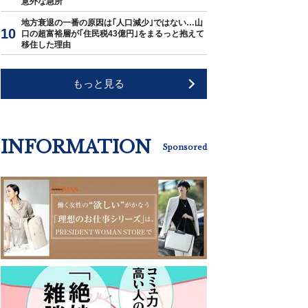
意外な急所
地方衰退の一番の原因は｢人口減少｣ではない…山
口の超富裕層が｢住民税43億円｣をまるっと抱えて
移住した理由
もっと見る
INFORMATION
Sponsored