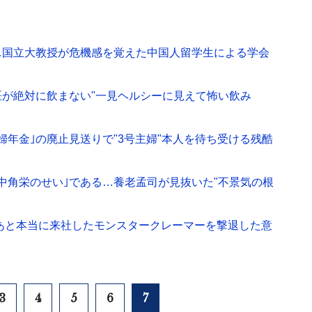
…国立大教授が危機感を覚えた中国人留学生による学会
が絶対に飲まない"一見ヘルシーに見えて怖い飲み
婦年金｣の廃止見送りで"3号主婦"本人を待ち受ける残酷
中角栄のせい｣である…養老孟司が見抜いた"不景気の根
のあと本当に来社したモンスタークレーマーを撃退した意
3
4
5
6
7