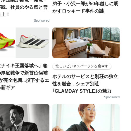
弟子・小沢一郎が50年越しに明
実践、社員のやる気と営
かすロッキード事件の謎
向上！
Sponsored
にナイキ王国落城へ」箱
忙しいビジネスパーソンを癒やす
の厚底戦争で新首位候補
ホテルのサービスと別荘の独立
"が完全包囲...投下するエ
性を融合…シェア別荘
い新ギア
｢GLAMDAY STYLE｣の魅力
Sponsored