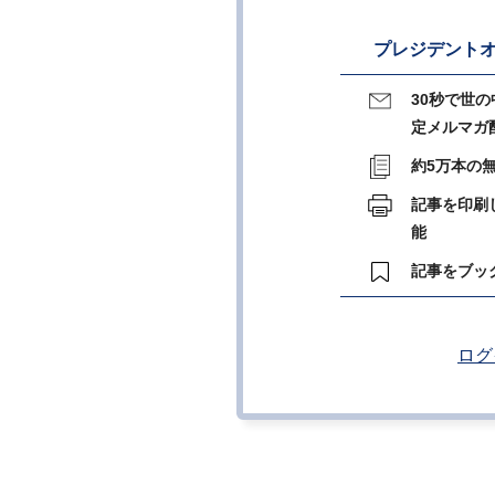
プレジデントオ
30秒で世
定メルマガ
約5万本の
記事を印刷
能
記事をブッ
ログ