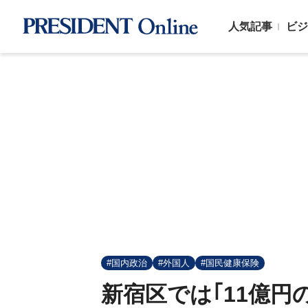
人気記事
ビジ
#国内政治
#外国人
#国民健康保険
新宿区では｢11億円