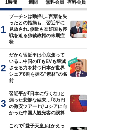
1時間
週間
無料会員
有料会員
プーチンは動揺し､言葉を失
ったとの指摘も…習近平に
見放され､側近も友好国も停
戦を迫る独裁政権の末期症
状
だから習近平は心底焦って
いる…中国のITもEVも壊滅
させる力を持つ日本が世界
シェア8割を握る"素材"の名
前
習近平が｢日本に行くな｣と
煽った悲惨な結末…｢8万円
の激安ツアー｣でロシアに向
かった中国人観光客の誤算
これで｢愛子天皇｣はかえっ