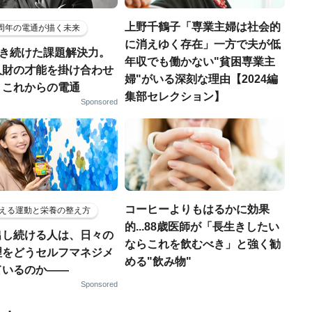
上野千鶴子「専業主婦は社会的
5周年の電通が描く未来
に消えゆく存在」一方で夫が低
磨き続けた課題解決力。
年収でも働かない"貧困専業主
人財の才能を掛け合わせ
婦"がいる深刻な理由【2024編
、これからの電通
集部セレクション】
Sponsored
コーヒーよりもはるかに効果
える運動と栄養の整え方
的...88歳医師が「長生きしたい
出し続ける人は、日々の
ならこれを飲むべき」と強く勧
理をどうセルフマネジメ
める"飲み物"
ているのか——
Sponsored