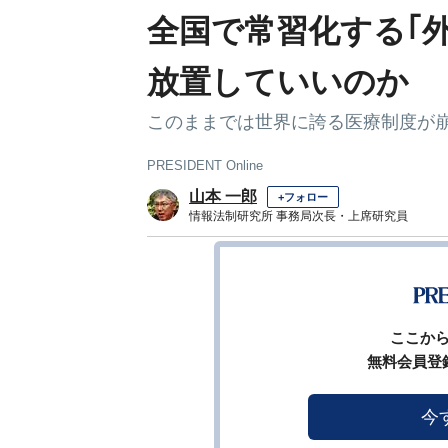
全国で常習化する｢
放置していいのか
このままでは世界に誇る医療制度が
PRESIDENT Online
山本 一郎
+フォロー
情報法制研究所 事務局次長・上席研究員
1
前ページ
ここか
無料会員登
今