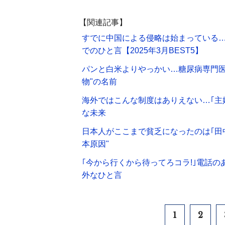
【関連記事】
すでに中国による侵略は始まっている
でのひと言【2025年3月BEST5】
パンと白米よりやっかい…糖尿病専門医
物"の名前
海外ではこんな制度はありえない…｢主
な未来
日本人がここまで貧乏になったのは｢田
本原因"
｢今から行くから待ってろコラ!｣電話
外なひと言
1
2