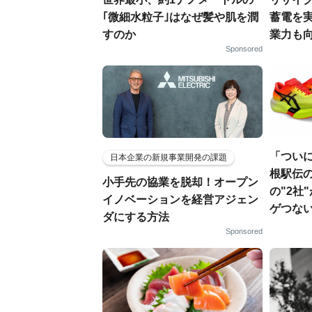
｢微細水粒子｣はなぜ髪や肌を潤
蓄電を
すのか
業力も
Sponsored
「つい
日本企業の新規事業開発の課題
根駅伝
小手先の協業を脱却！オープン
の"2社
イノベーションを経営アジェン
ゲつな
ダにする方法
Sponsored