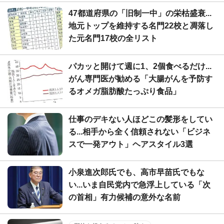
47都道府県の「旧制一中」の栄枯盛衰...
地元トップを維持する名門22校と凋落し
た元名門17校の全リスト
パカッと開けて週に1、2個食べるだけ...
がん専門医が勧める「大腸がんを予防す
るオメガ脂肪酸たっぷり食品」
仕事のデキない人ほどこの髪形をしてい
る...相手から全く信頼されない「ビジネ
スで一発アウト」ヘアスタイル3選
小泉進次郎氏でも、高市早苗氏でもな
い...いま自民党内で急浮上している「次
の首相」有力候補の意外な名前