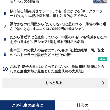
る年収｣の分岐点
額に貼る｢熱を冷ますシート｣でも､首にかける｢ネッククーラ
ー｣でもない…熱中症対策に最も効果的なアイテム
襟付きなのに周囲から｢だらしない｣と思われる…帰省の際に選
んではいけない｢ユニクロの2990円のポロシャツ｣
だから習近平は心底焦っている…中国のITもEVも壊滅させる力
を持つ日本が世界シェア8割を握る"素材"の名前
山本五十六の愛人の芸者について書き､初版は絶版…阿川弘之
のベストセラー小説がたどった"その後"
これで｢愛子天皇｣はかえって近づいた…島田裕巳｢野望にとら
われた麻生太郎が見落とした皇室典範の大原則｣
もっと見る
この記事の読者に
社会の