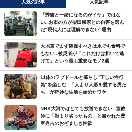
人気の記事
人気記事
「秀吉と一緒になるのがイヤ」ではな
い...お市の方が柴田勝家との自害を選ん
だ"現代人には理解できない"理由
大地震でまず確保すべきは水でも食料で
もない...被災者が「これだけは担いで逃
げて」という最も重要なモノ2選
11体のラブドールと暮らし"正しい性行
為"を楽しむ...「人より人形を愛する男た
ち」が奇妙な生活を始めたワケ
NHK大河ではとても放送できない...宣教
師に「獣より劣ったもの」と書かれた豊
臣秀吉のおぞましき性欲