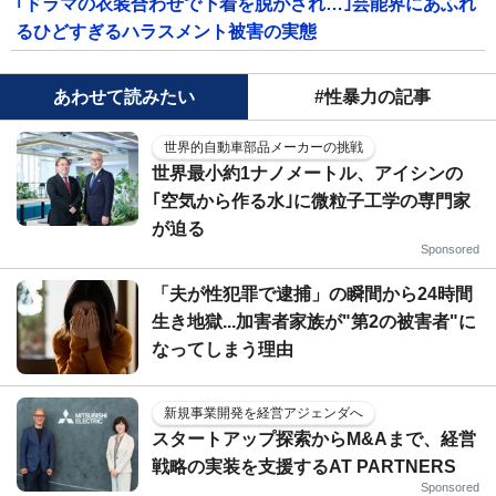
｢ドラマの衣装合わせで下着を脱がされ…｣芸能界にあふれ
るひどすぎるハラスメント被害の実態
あわせて読みたい
#性暴力の記事
世界的自動車部品メーカーの挑戦
世界最小約1ナノメートル、アイシンの
｢空気から作る水｣に微粒子工学の専門家
が迫る
Sponsored
「夫が性犯罪で逮捕」の瞬間から24時間
生き地獄...加害者家族が"第2の被害者"に
なってしまう理由
新規事業開発を経営アジェンダへ
スタートアップ探索からM&Aまで、経営
戦略の実装を支援するAT PARTNERS
Sponsored