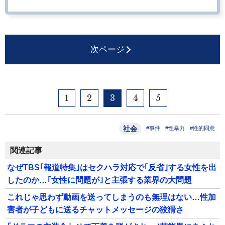
次ページ
1
2
3
4
5
社会
#事件
#性暴力
#性的同意
関連記事
なぜTBS｢報道特集｣はセクハラ対応で｢反省｣する女性を出
したのか…｢女性に問題が｣と主張する業界の大問題
これじゃ思わず動画を送ってしまうのも無理はない…性加
害者が子どもに送るチャットメッセージの狡猾さ