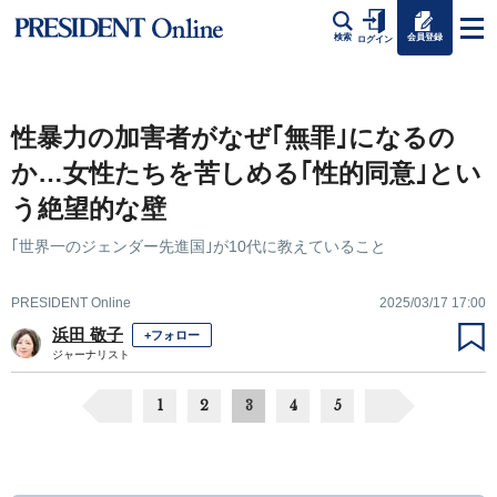
会員登録
検索
ログイン
性暴力の加害者がなぜ｢無罪｣になるの
か…女性たちを苦しめる｢性的同意｣とい
う絶望的な壁
｢世界一のジェンダー先進国｣が10代に教えていること
PRESIDENT Online
2025/03/17 17:00
浜田 敬子
+フォロー
ジャーナリスト
1
2
3
4
5