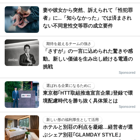
妻や彼女から突然、訴えられて「性犯罪
者」に...「知らなかった」では済まされ
ない不同意性交等罪の成立要件
期待を超えるチームの強さ
「さすが」の一言に込められた驚きや感
動。新しい価値を生み出し続ける電通の
挑戦
Sponsored
選ばれる企業になるために
東京都｢HTT取組推進宣言企業｣登録で環
境配慮時代を勝ち抜く具体策とは
Sponsored
新しい形の福利厚生として活用
ホテルと別荘の利点を凝縮…経営者が選
ぶシェア別荘｢GLAMDAY STYLE｣