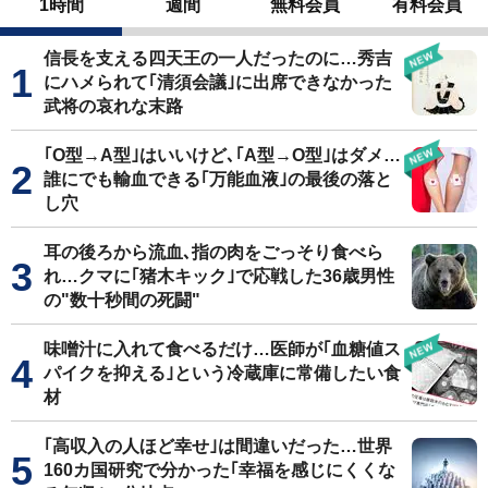
1時間
週間
無料会員
有料会員
信長を支える四天王の一人だったのに…秀吉
にハメられて｢清須会議｣に出席できなかった
武将の哀れな末路
｢O型→A型｣はいいけど､｢A型→O型｣はダメ…
誰にでも輸血できる｢万能血液｣の最後の落と
し穴
耳の後ろから流血､指の肉をごっそり食べら
れ…クマに｢猪木キック｣で応戦した36歳男性
の"数十秒間の死闘"
味噌汁に入れて食べるだけ…医師が｢血糖値ス
パイクを抑える｣という冷蔵庫に常備したい食
材
｢高収入の人ほど幸せ｣は間違いだった…世界
160カ国研究で分かった｢幸福を感じにくくな