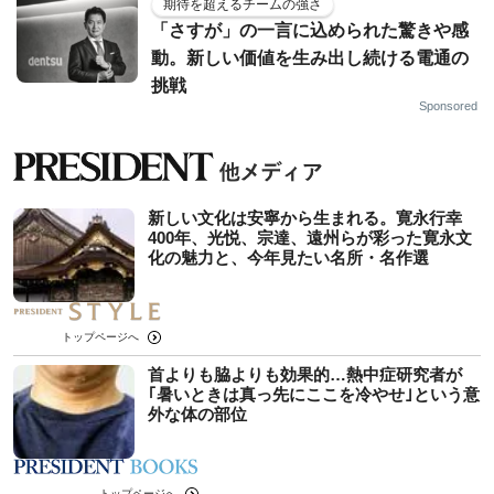
期待を超えるチームの強さ
「さすが」の一言に込められた驚きや感
動。新しい価値を生み出し続ける電通の
挑戦
Sponsored
新しい文化は安寧から生まれる。寛永行幸
400年、光悦、宗達、遠州らが彩った寛永文
化の魅力と、今年見たい名所・名作選
トップページへ
首よりも脇よりも効果的…熱中症研究者が
｢暑いときは真っ先にここを冷やせ｣という意
外な体の部位
トップページへ