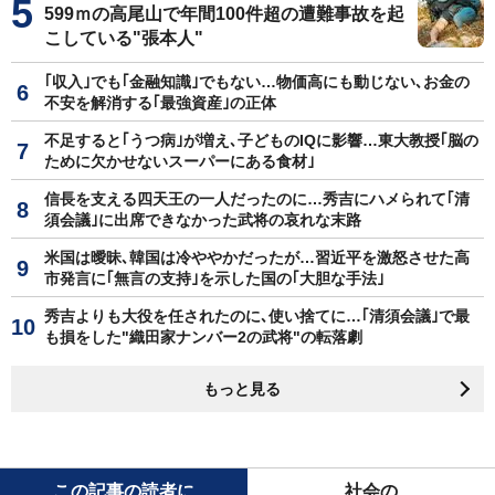
599ｍの高尾山で年間100件超の遭難事故を起
こしている"張本人"
｢収入｣でも｢金融知識｣でもない…物価高にも動じない､お金の
不安を解消する｢最強資産｣の正体
不足すると｢うつ病｣が増え､子どものIQに影響…東大教授｢脳の
ために欠かせないスーパーにある食材｣
信長を支える四天王の一人だったのに…秀吉にハメられて｢清
須会議｣に出席できなかった武将の哀れな末路
米国は曖昧､韓国は冷ややかだったが…習近平を激怒させた高
市発言に｢無言の支持｣を示した国の｢大胆な手法｣
秀吉よりも大役を任されたのに､使い捨てに…｢清須会議｣で最
も損をした"織田家ナンバー2の武将"の転落劇
もっと見る
この記事の読者に
社会の