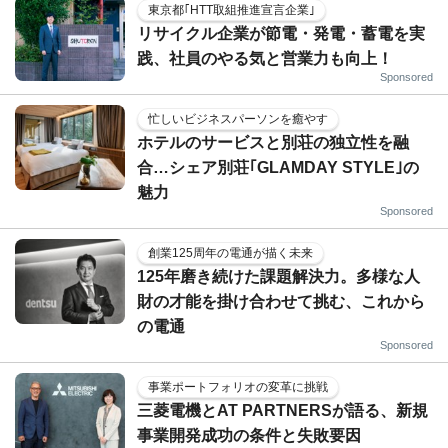
東京都｢HTT取組推進宣言企業｣
リサイクル企業が節電・発電・蓄電を実
践、社員のやる気と営業力も向上！
Sponsored
忙しいビジネスパーソンを癒やす
ホテルのサービスと別荘の独立性を融
合…シェア別荘｢GLAMDAY STYLE｣の
魅力
Sponsored
創業125周年の電通が描く未来
125年磨き続けた課題解決力。多様な人
財の才能を掛け合わせて挑む、これから
の電通
Sponsored
事業ポートフォリオの変革に挑戦
三菱電機とAT PARTNERSが語る、新規
事業開発成功の条件と失敗要因