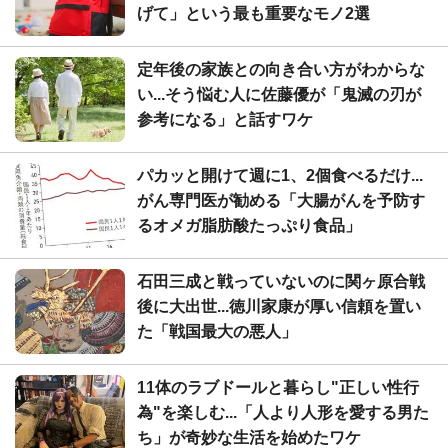
げて」という最も重要なモノ2選
定年後の家族との向き合い方がわからな
い...そう悩む人に佐藤優が「鬼滅の刃が
参考になる」と話すワケ
パカッと開けて週に1、2個食べるだけ...
がん専門医が勧める「大腸がんを予防す
るオメガ脂肪酸たっぷり食品」
石田三成と戦っていないのに関ヶ原合戦
後に大出世...徳川家康が厚い信頼を置い
た「戦国最大の悪人」
11体のラブドールと暮らし"正しい性行
為"を楽しむ...「人より人形を愛する男た
ち」が奇妙な生活を始めたワケ