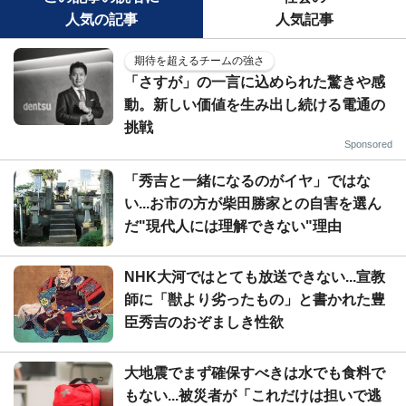
人気の記事
人気記事
期待を超えるチームの強さ
「さすが」の一言に込められた驚きや感
動。新しい価値を生み出し続ける電通の
挑戦
Sponsored
「秀吉と一緒になるのがイヤ」ではな
い...お市の方が柴田勝家との自害を選ん
だ"現代人には理解できない"理由
NHK大河ではとても放送できない...宣教
師に「獣より劣ったもの」と書かれた豊
臣秀吉のおぞましき性欲
大地震でまず確保すべきは水でも食料で
もない...被災者が「これだけは担いで逃