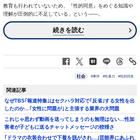
教育も行われていないため、『性的同意』をめぐる知識や
理解が圧倒的に不足している」という――。
続きを読む
社会
#事件
#性暴力
#性的同意
関連記事
なぜTBS｢報道特集｣はセクハラ対応で｢反省｣する女性を出
したのか…｢女性に問題が｣と主張する業界の大問題
これじゃ思わず動画を送ってしまうのも無理はない…性加
害者が子どもに送るチャットメッセージの狡猾さ
｢ドラマの衣装合わせで下着を脱がされ…｣芸能界にあふれ