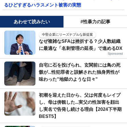
るひどすぎるハラスメント被害の実態
あわせて読みたい
#性暴力の記事
中堅企業にリーズナブルな新提案
なぜ複雑なSFAは挫折する？少人数組織
に最適な「名刺管理の延長」で進めるDX
Sponsored
自宅に石を投げられ、玄関前には鳥の死
骸が...性犯罪者と誤解された独身男性が
味わった"地獄のような日々"
初潮を迎えた日から、父は何度もレイプ
し、母は傍観した...実父の性加害を顔出
し実名で告発し続ける理由【2024下半期
BEST5】