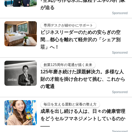
｢空気から作る水｣に微粒子工学の専門家
が迫る
Sponsored
専用デスクが細やかにサポート
ビジネスリーダーのための安らぎの空
間…都心を離れて軽井沢の「シェア別
荘」へ！
Sponsored
創業125周年の電通が描く未来
125年磨き続けた課題解決力。多様な人
財の才能を掛け合わせて挑む、これから
の電通
Sponsored
毎日を支える運動と栄養の整え方
成果を出し続ける人は、日々の健康管理
をどうセルフマネジメントしているのか
——
Sponsored