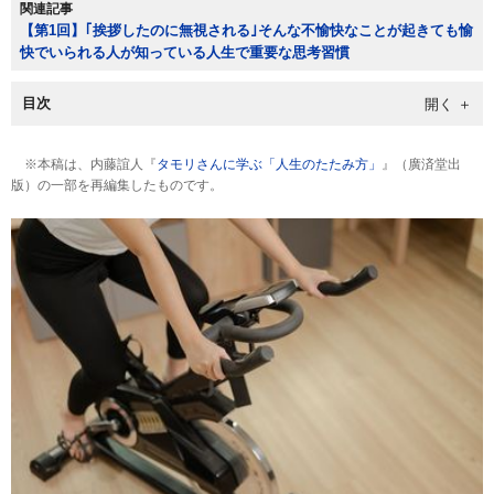
関連記事
【第1回】｢挨拶したのに無視される｣そんな不愉快なことが起きても愉
快でいられる人が知っている人生で重要な思考習慣
目次
※本稿は、内藤誼人『
タモリさんに学ぶ「人生のたたみ方」
』（廣済堂出
版）の一部を再編集したものです。