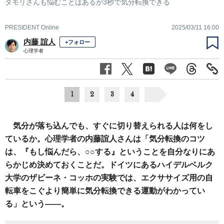
タモリさんも悩むことはあるが3秒で気分転換できる
PRESIDENT Online
2025/03/11 16:00
内藤 誼人
+フォロー
心理学者
1
2
3
4
気分が落ち込んでも、すぐに切り替えられる人は何をし
ているか。心理学者の内藤誼人さんは「気分転換のコツ
は、『もし悩んだら、○○する』ということを自分なりにあ
らかじめ決めておくことだ。ドイツにあるハイデルベルク
大学のザビーネ・コッホの実験では、エクササイズ用の自
転車をこぐより簡単に気分転換できる運動がわかってい
る」という――。