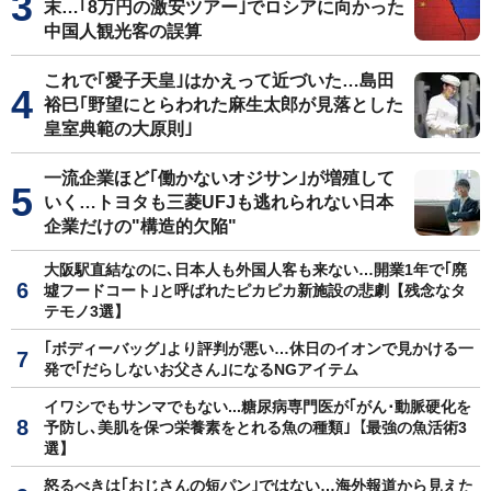
末…｢8万円の激安ツアー｣でロシアに向かった
中国人観光客の誤算
これで｢愛子天皇｣はかえって近づいた…島田
裕巳｢野望にとらわれた麻生太郎が見落とした
皇室典範の大原則｣
一流企業ほど｢働かないオジサン｣が増殖して
いく…トヨタも三菱UFJも逃れられない日本
企業だけの"構造的欠陥"
大阪駅直結なのに､日本人も外国人客も来ない…開業1年で｢廃
墟フードコート｣と呼ばれたピカピカ新施設の悲劇【残念なタ
テモノ3選】
｢ボディーバッグ｣より評判が悪い…休日のイオンで見かける一
発で｢だらしないお父さん｣になるNGアイテム
イワシでもサンマでもない...糖尿病専門医が｢がん･動脈硬化を
予防し､美肌を保つ栄養素をとれる魚の種類｣【最強の魚活術3
選】
怒るべきは｢おじさんの短パン｣ではない…海外報道から見えた