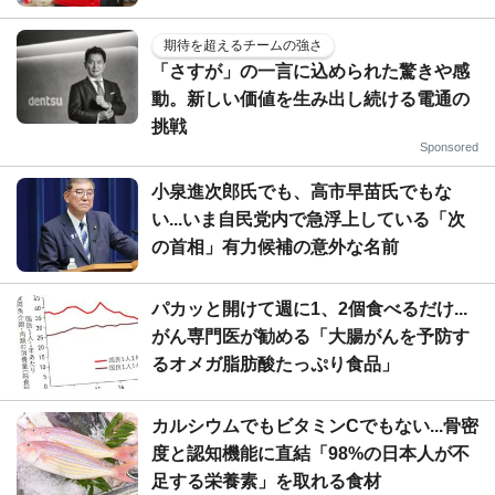
期待を超えるチームの強さ
「さすが」の一言に込められた驚きや感
動。新しい価値を生み出し続ける電通の
挑戦
Sponsored
小泉進次郎氏でも、高市早苗氏でもな
い...いま自民党内で急浮上している「次
の首相」有力候補の意外な名前
パカッと開けて週に1、2個食べるだけ...
がん専門医が勧める「大腸がんを予防す
るオメガ脂肪酸たっぷり食品」
カルシウムでもビタミンCでもない...骨密
度と認知機能に直結「98%の日本人が不
足する栄養素」を取れる食材