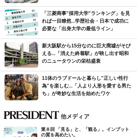
「三菱商事"採用大学"ランキング」を見
れば一目瞭然...学歴社会・日本で成功に
必要な「出身大学の最低ライン」
新大阪駅から15分なのに巨大廃墟がそび
える...「消えた終着駅」が映し出す昭和
のニュータウンの栄枯盛衰
11体のラブドールと暮らし"正しい性行
為"を楽しむ...「人より人形を愛する男た
ち」が奇妙な生活を始めたワケ
第８回 「見る」と、「観る」。インプット
の質を高めたい。