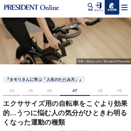
会員登録
検索
ログイン
写真＝iStock.com／BongkarnThanyakij
『タモリさんに学ぶ「人生のたたみ方」』
#4
#5
#6
#7
#8
#9
エクササイズ用の自転車をこぐより効果
的…うつに悩む人の気分がひときわ明る
くなった運動の種類