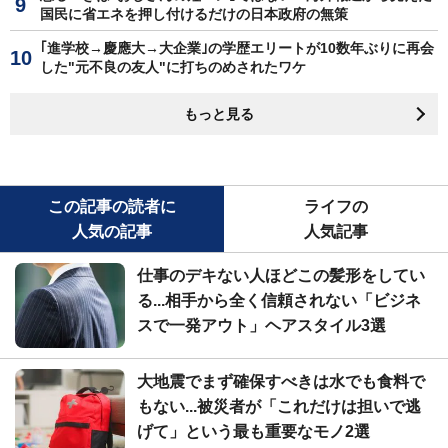
国民に省エネを押し付けるだけの日本政府の無策
｢進学校→慶應大→大企業｣の学歴エリートが10数年ぶりに再会
した"元不良の友人"に打ちのめされたワケ
もっと見る
この記事の読者に
ライフの
人気の記事
人気記事
仕事のデキない人ほどこの髪形をしてい
る...相手から全く信頼されない「ビジネ
スで一発アウト」ヘアスタイル3選
大地震でまず確保すべきは水でも食料で
もない...被災者が「これだけは担いで逃
げて」という最も重要なモノ2選