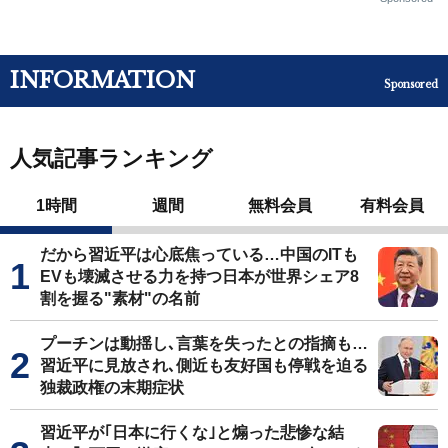
INFORMATION
Sponsored
人気記事ランキング
1時間
週間
無料会員
有料会員
だから習近平は心底焦っている…中国のITも
EVも壊滅させる力を持つ日本が世界シェア8
割を握る"素材"の名前
プーチンは動揺し､言葉を失ったとの指摘も…
習近平に見放され､側近も友好国も停戦を迫る
独裁政権の末期症状
習近平が｢日本に行くな｣と煽った悲惨な結