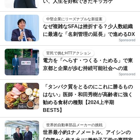
い、人生を好転できたキッカケ
中堅企業にリーズナブルな新提案
なぜ複雑なSFAは挫折する？少人数組織
に最適な「名刺管理の延長」で進めるDX
Sponsored
官民で挑むHTTアクション
電力を「へらす・つくる・ためる」で東
京都と企業が歩む持続可能社会への道
Sponsored
「タンパク質をとるのにこれに勝るもの
はない」医師・和田秀樹が高齢者に強く
勧める食材の種類【2024上半期
BEST5】
世界的自動車部品メーカーの挑戦
世界最小約1ナノメートル、アイシンの