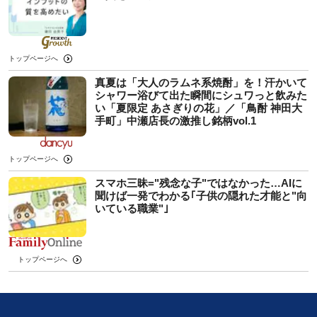
トップページへ
真夏は「大人のラムネ系焼酎」を！汗かいて
シャワー浴びて出た瞬間にシュワっと飲みた
い「夏限定 あさぎりの花」／「鳥酎 神田大
手町」中瀬店長の激推し銘柄vol.1
トップページへ
スマホ三昧="残念な子"ではなかった…AIに
聞けば一発でわかる｢子供の隠れた才能と"向
いている職業"｣
トップページへ