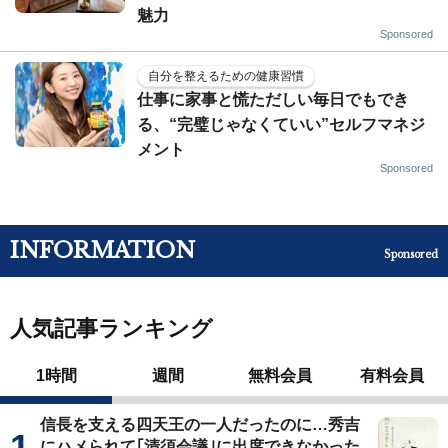
魅力
Sponsored
自分を整えるための健康習慣
仕事に家事と慌ただしい毎日でもでき
る、“完璧じゃなくていい”セルフマネジ
メント
Sponsored
INFORMATION
Sponsored
人気記事ランキング
1時間
週間
無料会員
有料会員
信長を支える四天王の一人だったのに…秀吉
にハメられて｢清須会議｣に出席できなかった