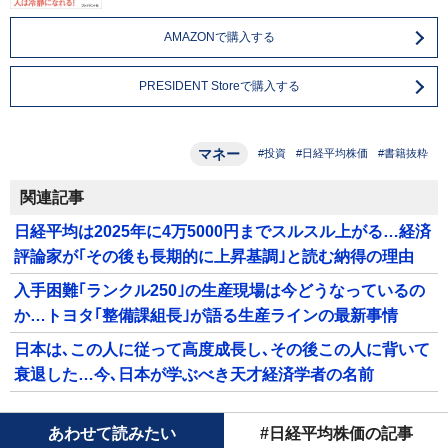
AMAZONで購入する
PRESIDENT Storeで購入する
マネー
#投資
#日経平均株価
#書籍抜粋
関連記事
日経平均は2025年に4万5000円までスルスル上がる…経済
評論家が｢その後も長期的に上昇基調｣と読む納得の理由
入手困難｢ランクル250｣の生産現場は今どうなっているの
か…トヨタ｢整備課組長｣が語る生産ラインの最新事情
日本は､この人に従って高度成長し､その後この人に背いて
衰退した…今､日本が学ぶべき天才経済学者の名前
あわせて読みたい
#日経平均株価の記事