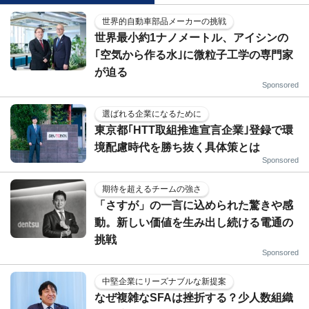
世界的自動車部品メーカーの挑戦
世界最小約1ナノメートル、アイシンの
｢空気から作る水｣に微粒子工学の専門家
が迫る
Sponsored
選ばれる企業になるために
東京都｢HTT取組推進宣言企業｣登録で環
境配慮時代を勝ち抜く具体策とは
Sponsored
期待を超えるチームの強さ
「さすが」の一言に込められた驚きや感
動。新しい価値を生み出し続ける電通の
挑戦
Sponsored
中堅企業にリーズナブルな新提案
なぜ複雑なSFAは挫折する？少人数組織