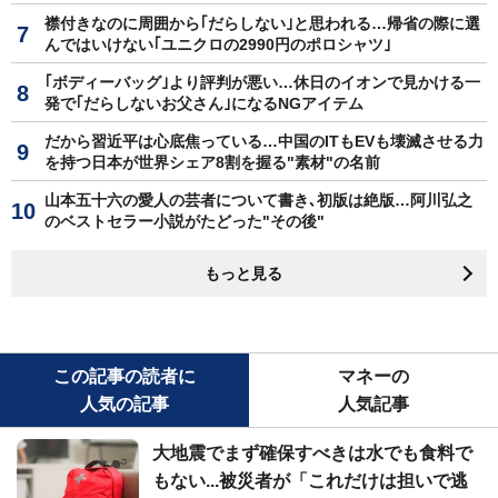
襟付きなのに周囲から｢だらしない｣と思われる…帰省の際に選
んではいけない｢ユニクロの2990円のポロシャツ｣
｢ボディーバッグ｣より評判が悪い…休日のイオンで見かける一
発で｢だらしないお父さん｣になるNGアイテム
だから習近平は心底焦っている…中国のITもEVも壊滅させる力
を持つ日本が世界シェア8割を握る"素材"の名前
山本五十六の愛人の芸者について書き､初版は絶版…阿川弘之
のベストセラー小説がたどった"その後"
もっと見る
この記事の読者に
マネーの
人気の記事
人気記事
大地震でまず確保すべきは水でも食料で
もない...被災者が「これだけは担いで逃