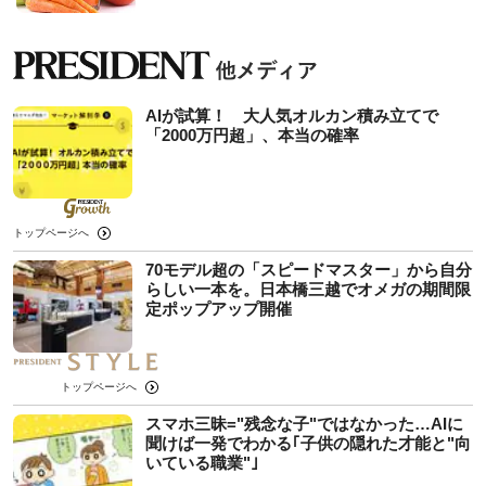
AIが試算！ 大人気オルカン積み立てで
「2000万円超」、本当の確率
トップページへ
70モデル超の「スピードマスター」から自分
らしい一本を。日本橋三越でオメガの期間限
定ポップアップ開催
トップページへ
スマホ三昧="残念な子"ではなかった…AIに
聞けば一発でわかる｢子供の隠れた才能と"向
いている職業"｣