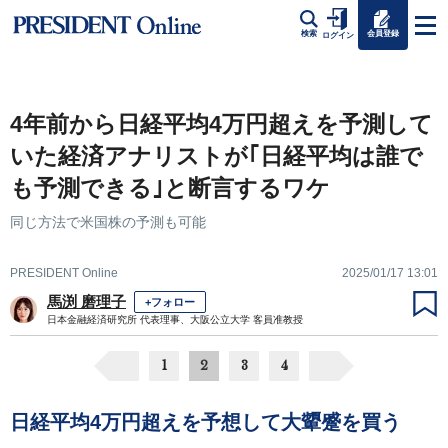
会員登録
検索
ログイン
4年前から日経平均4万円超えを予測して
いた経済アナリストが｢日経平均は誰で
も予測できる｣と断言するワケ
同じ方法で米国株の予測も可能
PRESIDENT Online
2025/01/17 13:01
馬渕 磨理子
+フォロー
日本金融経済研究所 代表理事、大阪公立大学 客員准教授
1
2
3
4
日経平均4万円超えを予想して大顰蹙を買う