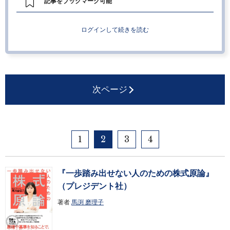
記事をブックマーク可能
ログインして続きを読む
次ページ
1
2
3
4
『一歩踏み出せない人のための株式原論』
（プレジデント社）
著者
馬渕 磨理子