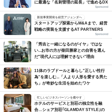
に最適な「名刺管理の延長」で進めるDX
Sponsored
新規事業開発を経営アジェンダへ
スタートアップ探索からM&Aまで、経営
戦略の実装を支援するAT PARTNERS
Sponsored
「秀吉と一緒になるのがイヤ」ではな
い...お市の方が柴田勝家との自害を選ん
だ"現代人には理解できない"理由
11体のラブドールと暮らし"正しい性行
為"を楽しむ...「人より人形を愛する男た
ち」が奇妙な生活を始めたワケ
忙しいビジネスパーソンを癒やす
ホテルのサービスと別荘の独立性を融
合…シェア別荘｢GLAMDAY STYLE｣の