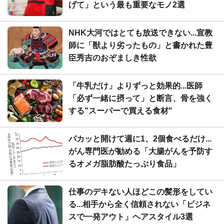
げて」という最も重要なモノ2選
NHK大河ではとても放送できない...宣教
師に「獣より劣ったもの」と書かれた豊
臣秀吉のおぞましき性欲
「牛乳だけ」よりずっと効果的...医師
「必ず一緒に摂って」と断言、骨を強く
する"スーパーで買える食材"
パカッと開けて週に1、2個食べるだけ...
がん専門医が勧める「大腸がんを予防す
るオメガ脂肪酸たっぷり食品」
仕事のデキない人ほどこの髪形をしてい
る...相手から全く信頼されない「ビジネ
スで一発アウト」ヘアスタイル3選