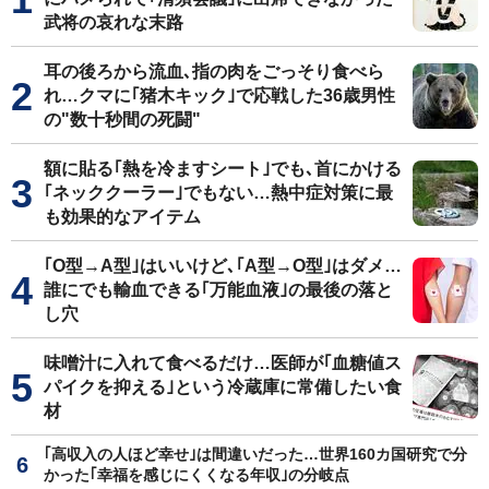
武将の哀れな末路
耳の後ろから流血､指の肉をごっそり食べら
れ…クマに｢猪木キック｣で応戦した36歳男性
の"数十秒間の死闘"
額に貼る｢熱を冷ますシート｣でも､首にかける
｢ネッククーラー｣でもない…熱中症対策に最
も効果的なアイテム
｢O型→A型｣はいいけど､｢A型→O型｣はダメ…
誰にでも輸血できる｢万能血液｣の最後の落と
し穴
味噌汁に入れて食べるだけ…医師が｢血糖値ス
パイクを抑える｣という冷蔵庫に常備したい食
材
｢高収入の人ほど幸せ｣は間違いだった…世界160カ国研究で分
かった｢幸福を感じにくくなる年収｣の分岐点