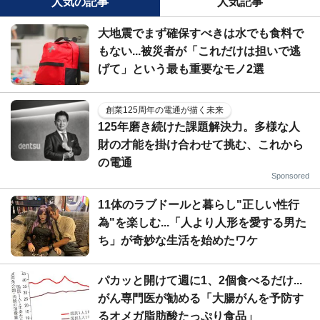
人気の記事
人気記事
大地震でまず確保すべきは水でも食料で
もない...被災者が「これだけは担いで逃
げて」という最も重要なモノ2選
創業125周年の電通が描く未来
125年磨き続けた課題解決力。多様な人
財の才能を掛け合わせて挑む、これから
の電通
Sponsored
11体のラブドールと暮らし"正しい性行
為"を楽しむ...「人より人形を愛する男た
ち」が奇妙な生活を始めたワケ
パカッと開けて週に1、2個食べるだけ...
がん専門医が勧める「大腸がんを予防す
るオメガ脂肪酸たっぷり食品」