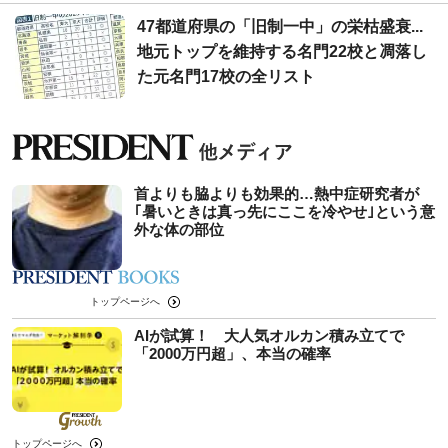
47都道府県の「旧制一中」の栄枯盛衰...
地元トップを維持する名門22校と凋落し
た元名門17校の全リスト
首よりも脇よりも効果的…熱中症研究者が
｢暑いときは真っ先にここを冷やせ｣という意
外な体の部位
トップページへ
AIが試算！ 大人気オルカン積み立てで
「2000万円超」、本当の確率
トップページへ