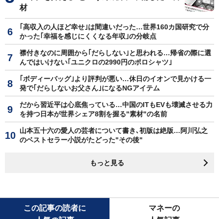
材
｢高収入の人ほど幸せ｣は間違いだった…世界160カ国研究で分
かった｢幸福を感じにくくなる年収｣の分岐点
襟付きなのに周囲から｢だらしない｣と思われる…帰省の際に選
んではいけない｢ユニクロの2990円のポロシャツ｣
｢ボディーバッグ｣より評判が悪い…休日のイオンで見かける一
発で｢だらしないお父さん｣になるNGアイテム
だから習近平は心底焦っている…中国のITもEVも壊滅させる力
を持つ日本が世界シェア8割を握る"素材"の名前
山本五十六の愛人の芸者について書き､初版は絶版…阿川弘之
のベストセラー小説がたどった"その後"
もっと見る
この記事の読者に
マネーの