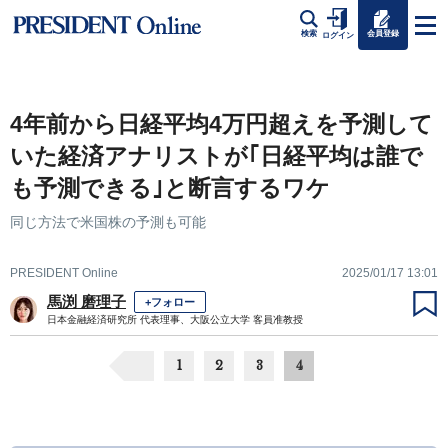
会員登録
検索
ログイン
4年前から日経平均4万円超えを予測して
いた経済アナリストが｢日経平均は誰で
も予測できる｣と断言するワケ
同じ方法で米国株の予測も可能
PRESIDENT Online
2025/01/17 13:01
馬渕 磨理子
+フォロー
日本金融経済研究所 代表理事、大阪公立大学 客員准教授
1
2
3
4