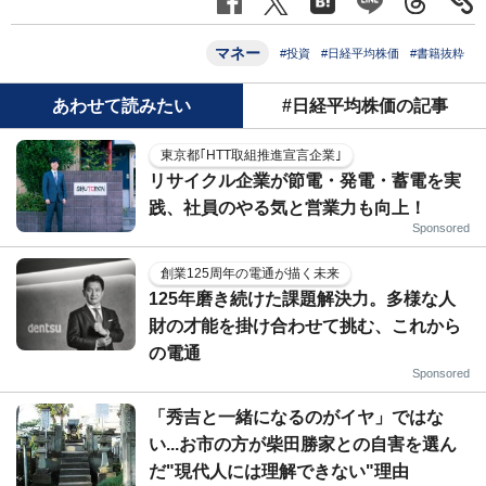
マネー
#投資
#日経平均株価
#書籍抜粋
あわせて読みたい
#日経平均株価の記事
東京都｢HTT取組推進宣言企業｣
リサイクル企業が節電・発電・蓄電を実
践、社員のやる気と営業力も向上！
Sponsored
創業125周年の電通が描く未来
125年磨き続けた課題解決力。多様な人
財の才能を掛け合わせて挑む、これから
の電通
Sponsored
「秀吉と一緒になるのがイヤ」ではな
い...お市の方が柴田勝家との自害を選ん
だ"現代人には理解できない"理由