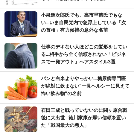
小泉進次郎氏でも、高市早苗氏でもな
い...いま自民党内で急浮上している「次
の首相」有力候補の意外な名前
仕事のデキない人ほどこの髪形をしてい
る...相手から全く信頼されない「ビジネ
スで一発アウト」ヘアスタイル3選
パンと白米よりやっかい...糖尿病専門医
が絶対に飲まない"一見ヘルシーに見えて
怖い飲み物"の名前
石田三成と戦っていないのに関ヶ原合戦
後に大出世...徳川家康が厚い信頼を置い
た「戦国最大の悪人」