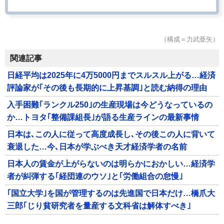
（構成＝力武亜矢）
関連記事
日経平均は2025年に4万5000円までスルスル上がる…経済
評論家が｢その後も長期的に上昇基調｣と読む納得の理由
入手困難｢ランクル250｣の生産現場は今どうなっているの
か…トヨタ｢整備課組長｣が語る生産ラインの最新事情
日本は､この人に従って高度成長し､その後この人に背いて
衰退した…今､日本が学ぶべき天才経済学者の名前
日本人の賃金が上がらないのは明らかにおかしい…経済学
者が糾弾する｢経団連のウソ｣と｢労働組合の怠慢｣
｢国立大学｣を国が管理するのは先進国で日本だけ…橋爪大
三郎｢じり貧研究者を量産する文科省は解体すべき｣