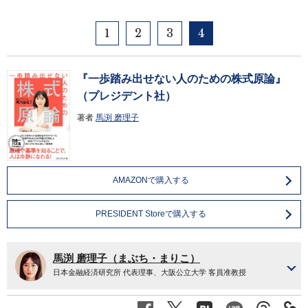
1
2
3
4
『一歩踏み出せない人のための株式原論』
（プレジデント社）
著者
馬渕 磨理子
AMAZONで購入する
PRESIDENT Storeで購入する
馬渕 磨理子（まぶち・まりこ）
日本金融経済研究所 代表理事、大阪公立大学 客員准教授