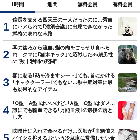
1時間
週間
無料会員
有料会員
信長を支える四天王の一人だったのに…秀吉
にハメられて｢清須会議｣に出席できなかった
武将の哀れな末路
耳の後ろから流血､指の肉をごっそり食べら
れ…クマに｢猪木キック｣で応戦した36歳男性
の"数十秒間の死闘"
額に貼る｢熱を冷ますシート｣でも､首にかける
｢ネッククーラー｣でもない…熱中症対策に最
も効果的なアイテム
｢O型→A型｣はいいけど､｢A型→O型｣はダメ…
誰にでも輸血できる｢万能血液｣の最後の落と
し穴
味噌汁に入れて食べるだけ…医師が｢血糖値ス
パイクを抑える｣という冷蔵庫に常備したい食