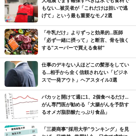
大地震でまず確保すべきは水でも食料で
もない...被災者が「これだけは担いで逃
げて」という最も重要なモノ2選
「牛乳だけ」よりずっと効果的...医師
「必ず一緒に摂って」と断言、骨を強く
する"スーパーで買える食材"
仕事のデキない人ほどこの髪形をしてい
る...相手から全く信頼されない「ビジネ
スで一発アウト」ヘアスタイル3選
パカッと開けて週に1、2個食べるだけ...
がん専門医が勧める「大腸がんを予防す
るオメガ脂肪酸たっぷり食品」
「三菱商事"採用大学"ランキング」を見