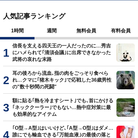
人気記事ランキング
1時間
週間
無料会員
有料会員
信長を支える四天王の一人だったのに…秀吉
にハメられて｢清須会議｣に出席できなかった
武将の哀れな末路
耳の後ろから流血､指の肉をごっそり食べら
れ…クマに｢猪木キック｣で応戦した36歳男性
の"数十秒間の死闘"
額に貼る｢熱を冷ますシート｣でも､首にかける
｢ネッククーラー｣でもない…熱中症対策に最
も効果的なアイテム
｢O型→A型｣はいいけど､｢A型→O型｣はダメ…
誰にでも輸血できる｢万能血液｣の最後の落と