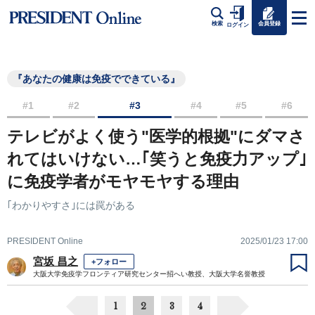
会員登録
検索
ログイン
『あなたの健康は免疫でできている』
#1
#2
#3
#4
#5
#6
テレビがよく使う"医学的根拠"にダマさ
れてはいけない…｢笑うと免疫力アップ｣
に免疫学者がモヤモヤする理由
｢わかりやすさ｣には罠がある
PRESIDENT Online
2025/01/23 17:00
宮坂 昌之
+フォロー
大阪大学免疫学フロンティア研究センター招へい教授、大阪大学名誉教授
1
2
3
4