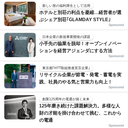
新しい形の福利厚生として活用
ホテルと別荘の利点を凝縮…経営者が選
ぶシェア別荘｢GLAMDAY STYLE｣
Sponsored
日本企業の新規事業開発の課題
小手先の協業を脱却！オープンイノベー
ションを経営アジェンダにする方法
Sponsored
東京都｢HTT取組推進宣言企業｣
リサイクル企業が節電・発電・蓄電を実
践、社員のやる気と営業力も向上！
Sponsored
創業125周年の電通が描く未来
125年磨き続けた課題解決力。多様な人
財の才能を掛け合わせて挑む、これから
の電通
Sponsored