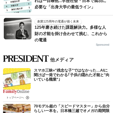
れば一目瞭然...学歴社会・日本で成功に
必要な「出身大学の最低ライン」
創業125周年の電通が描く未来
125年磨き続けた課題解決力。多様な人
財の才能を掛け合わせて挑む、これから
の電通
Sponsored
スマホ三昧="残念な子"ではなかった…AIに
聞けば一発でわかる｢子供の隠れた才能と"向
いている職業"｣
トップページへ
70モデル超の「スピードマスター」から自分
らしい一本を。日本橋三越でオメガの期間限