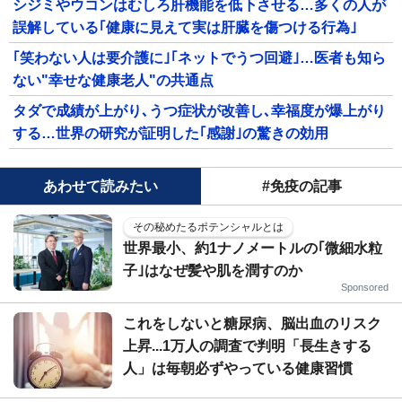
シジミやウコンはむしろ肝機能を低下させる…多くの人が
誤解している｢健康に見えて実は肝臓を傷つける行為｣
｢笑わない人は要介護に｣｢ネットでうつ回避｣…医者も知ら
ない"幸せな健康老人"の共通点
タダで成績が上がり､うつ症状が改善し､幸福度が爆上がり
する…世界の研究が証明した｢感謝｣の驚きの効用
あわせて読みたい
#免疫の記事
その秘めたるポテンシャルとは
世界最小、約1ナノメートルの｢微細水粒
子｣はなぜ髪や肌を潤すのか
Sponsored
これをしないと糖尿病、脳出血のリスク
上昇...1万人の調査で判明「長生きする
人」は毎朝必ずやっている健康習慣