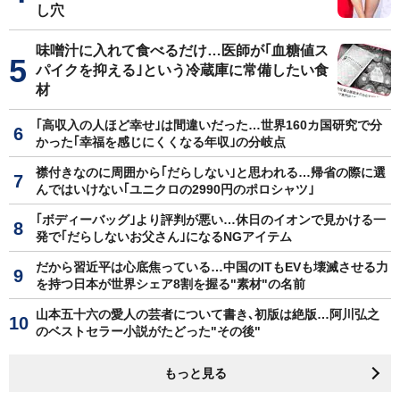
し穴
味噌汁に入れて食べるだけ…医師が｢血糖値ス
パイクを抑える｣という冷蔵庫に常備したい食
材
｢高収入の人ほど幸せ｣は間違いだった…世界160カ国研究で分
かった｢幸福を感じにくくなる年収｣の分岐点
襟付きなのに周囲から｢だらしない｣と思われる…帰省の際に選
んではいけない｢ユニクロの2990円のポロシャツ｣
｢ボディーバッグ｣より評判が悪い…休日のイオンで見かける一
発で｢だらしないお父さん｣になるNGアイテム
だから習近平は心底焦っている…中国のITもEVも壊滅させる力
を持つ日本が世界シェア8割を握る"素材"の名前
山本五十六の愛人の芸者について書き､初版は絶版…阿川弘之
のベストセラー小説がたどった"その後"
もっと見る