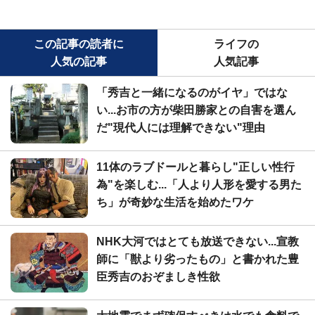
この記事の読者に
ライフの
人気の記事
人気記事
「秀吉と一緒になるのがイヤ」ではな
い...お市の方が柴田勝家との自害を選ん
だ"現代人には理解できない"理由
11体のラブドールと暮らし"正しい性行
為"を楽しむ...「人より人形を愛する男た
ち」が奇妙な生活を始めたワケ
NHK大河ではとても放送できない...宣教
師に「獣より劣ったもの」と書かれた豊
臣秀吉のおぞましき性欲