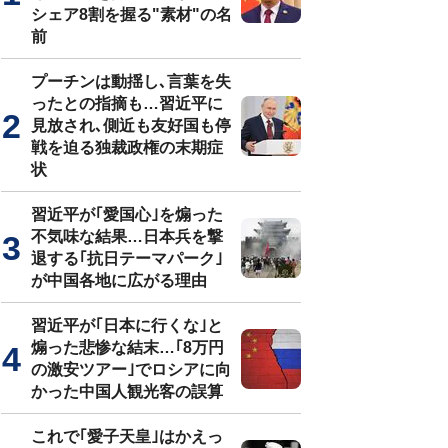
シェア8割を握る"素材"の名
前
プーチンは動揺し､言葉を失
ったとの指摘も…習近平に
見放され､側近も友好国も停
戦を迫る独裁政権の末期症
状
習近平が｢愛国心｣を煽った
不気味な結果…日本兵を撃
退する｢抗日テーマパーク｣
が中国各地に広がる理由
習近平が｢日本に行くな｣と
煽った悲惨な結末…｢8万円
の激安ツアー｣でロシアに向
かった中国人観光客の誤算
これで｢愛子天皇｣はかえっ