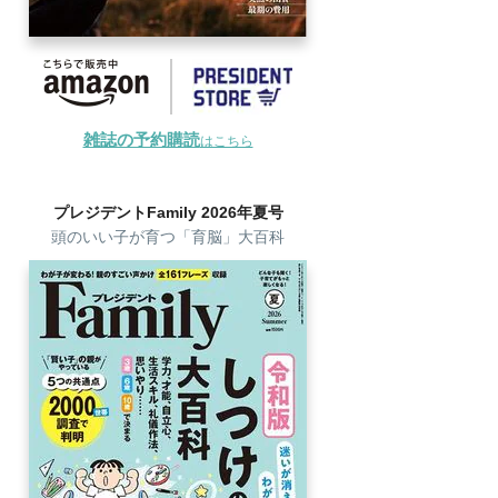
雑誌の予約購読
はこちら
プレジデントFamily 2026年夏号
頭のいい子が育つ「育脳」大百科