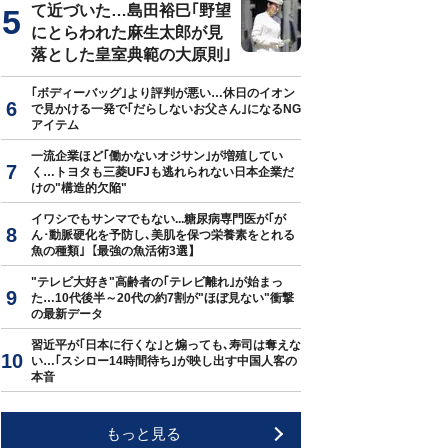
て近づいた…島田裕巳｢野望
にとらわれた麻生太郎が見
落とした皇室典範の大原則｣
｢ボディーバッグ｣より評判が悪い…休日のイオン
で見かける一発で｢だらしないお父さん｣になるNG
アイテム
一流企業ほど｢働かないオジサン｣が増殖してい
く…トヨタも三菱UFJも逃れられない日本企業だ
けの"構造的欠陥"
イワシでもサンマでもない...糖尿病専門医が｢が
ん･動脈硬化を予防し､美肌を保つ栄養素をとれる
魚の種類｣【最強の魚活術3選】
"テレビ大好き"高齢者の｢テレビ離れ｣が始まっ
た…10代後半～20代の約7割が"ほぼ見ない"衝撃
の最新データ
習近平が｢日本に行くな｣と煽っても､寿司は奪えな
い…｢スシロー14時間待ち｣が映し出す中国人客の
本音
もっと見る