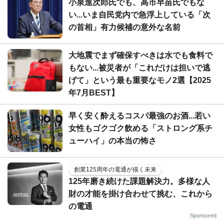
小泉進次郎氏でも、高市早苗氏でもな
い...いま自民党内で急浮上している「次
の首相」有力候補の意外な名前
大地震でまず確保すべきは水でも食料で
もない...被災者が「これだけは担いで逃
げて」という最も重要なモノ2選【2025
年7月BEST】
早く安く酔えるコスパ最強のお酒...若い
女性もゴクゴク飲める「ストロング系チ
ューハイ」の本当の怖さ
創業125周年の電通が描く未来
125年磨き続けた課題解決力。多様な人
財の才能を掛け合わせて挑む、これから
の電通
Sponsored