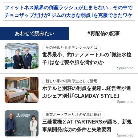
フィットネス業界の倒産ラッシュが止まらない…その中で
チョコザップだけが｢ジムの大きな弱点｣を克服できたワケ
あわせて読みたい
#再配信の記事
その秘めたるポテンシャルとは
世界最小、約1ナノメートルの｢微細水粒
子｣はなぜ髪や肌を潤すのか
Sponsored
新しい形の福利厚生として活用
ホテルと別荘の利点を凝縮…経営者が選
ぶシェア別荘｢GLAMDAY STYLE｣
Sponsored
事業ポートフォリオの変革に挑戦
三菱電機とAT PARTNERSが語る、新規
事業開発成功の条件と失敗要因
Sponsored