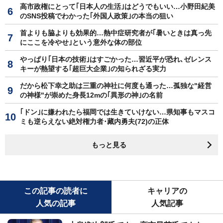
高市政権にとって｢日本人の生活｣はどうでもいい…小野田紀美
のSNS投稿でわかった｢外国人政策｣の本当の狙い
首よりも脇よりも効果的…熱中症研究者が｢暑いときは真っ先
にここを冷やせ｣という意外な体の部位
やっぱり｢日本の技術｣はすごかった…習近平が恐れ､ゼレンス
キーが熱望する｢超巨大企業｣の知られざる実力
だから松下幸之助は三重の神社に何度も通った…孤独な"経営
の神様"が崇めた身長12mの｢異形の神｣の名前
｢ドン｣に嫌われたら福岡では生きていけない…県知事もマスコ
ミも逆らえない絶対権力者･藏内勇夫(72)の正体
もっと見る
この記事の読者に
キャリアの
人気の記事
人気記事