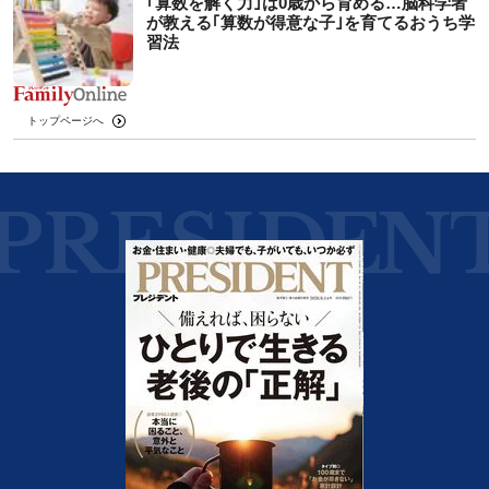
｢算数を解く力｣は0歳から育める…脳科学者
が教える｢算数が得意な子｣を育てるおうち学
習法
トップページへ