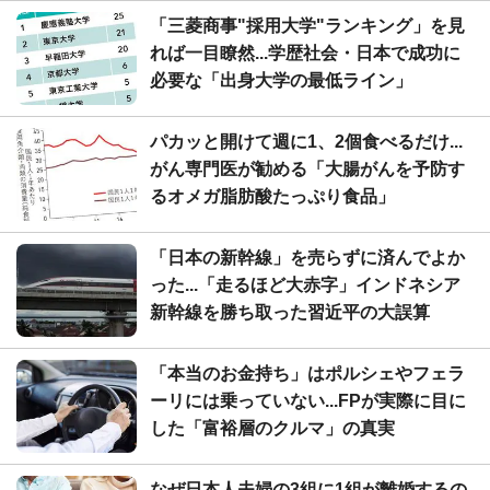
「三菱商事"採用大学"ランキング」を見
れば一目瞭然...学歴社会・日本で成功に
必要な「出身大学の最低ライン」
パカッと開けて週に1、2個食べるだけ...
がん専門医が勧める「大腸がんを予防す
るオメガ脂肪酸たっぷり食品」
「日本の新幹線」を売らずに済んでよか
った...「走るほど大赤字」インドネシア
新幹線を勝ち取った習近平の大誤算
「本当のお金持ち」はポルシェやフェラ
ーリには乗っていない...FPが実際に目に
した「富裕層のクルマ」の真実
なぜ日本人夫婦の3組に1組が離婚するの