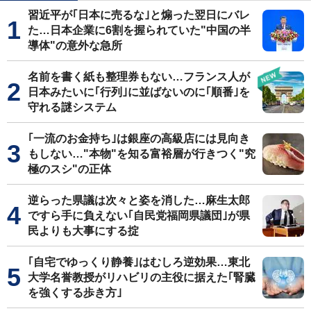
習近平が｢日本に売るな｣と煽った翌日にバレ
た…日本企業に6割を握られていた"中国の半
導体"の意外な急所
名前を書く紙も整理券もない…フランス人が
日本みたいに｢行列｣に並ばないのに｢順番｣を
守れる謎システム
｢一流のお金持ち｣は銀座の高級店には見向き
もしない…"本物"を知る富裕層が行きつく"究
極のスシ"の正体
逆らった県議は次々と姿を消した…麻生太郎
ですら手に負えない｢自民党福岡県議団｣が県
民よりも大事にする掟
｢自宅でゆっくり静養｣はむしろ逆効果…東北
大学名誉教授がリハビリの主役に据えた｢腎臓
を強くする歩き方｣