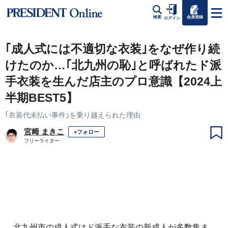
会員登録
検索
ログイン
｢成人式には不適切な衣装｣をなぜ作り続
けたのか…｢北九州の恥｣と呼ばれたド派
手衣装を生んだ店主のプロ意識【2024上
半期BEST5】
｢衣装代未払い事件｣を乗り越えられた理由
宮﨑 まきこ
+フォロー
フリーライター
北九州市の成人式はド派手な衣装の新成人が多数集ま