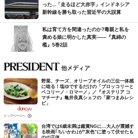
った...「走るほど大赤字」インドネシア
新幹線を勝ち取った習近平の大誤算
私は育て方を間違ったのか?毒親と私を
責める娘に明かした真実――『真綿の
檻』5巻2話
野菜、チーズ、オリーブオイルの三位一体感
に唸る！塩ゆでするだけの「ブロッコリーと
ペコリーノ・ロマーノ」／『オステリア コ
マチーナ』亀井良真シェフの「家つまみレシ
ピ」
トップページへ
台湾では6歳未満は鑑賞NGに…大人が震撼す
る映画｢ちいかわ｣が"灰色"に塗って伏せたも
のの正体