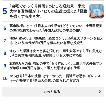
｢自宅でゆっくり静養｣はむしろ逆効果…東北
大学名誉教授がリハビリの主役に据えた｢腎臓
を強くする歩き方｣
高市政権にとって｢日本人の生活｣はどうでもいい…小野田紀美
のSNS投稿でわかった｢外国人政策｣の本当の狙い
NISA､iDeCoより効果的…経営コンサルが｢最大リターンを狙え
る｣という20代が月4万円を積みたい有望な投資先
逆らった県議は次々と姿を消した…麻生太郎ですら手に負えな
い｢自民党福岡県議団｣が県民よりも大事にする掟
就職9カ月の夜､布団の中で｢もう辞めよう｣…東大卒の外銀マン
が年収1100万円を捨てて選んだ意外すぎる仕事
やっぱり｢日本の技術｣はすごかった…習近平が恐れ､ゼレンス
キーが熱望する｢超巨大企業｣の知られざる実力
もっと見る