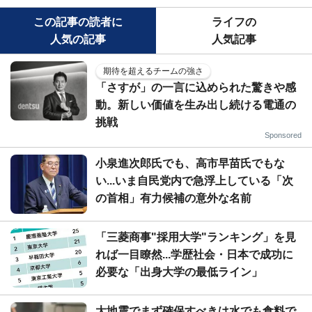
この記事の読者に
ライフの
人気の記事
人気記事
期待を超えるチームの強さ
「さすが」の一言に込められた驚きや感
動。新しい価値を生み出し続ける電通の
挑戦
Sponsored
小泉進次郎氏でも、高市早苗氏でもな
い...いま自民党内で急浮上している「次
の首相」有力候補の意外な名前
「三菱商事"採用大学"ランキング」を見
れば一目瞭然...学歴社会・日本で成功に
必要な「出身大学の最低ライン」
大地震でまず確保すべきは水でも食料で