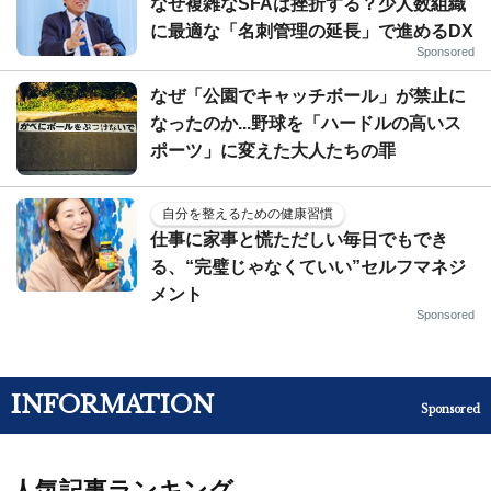
なぜ複雑なSFAは挫折する？少人数組織
に最適な「名刺管理の延長」で進めるDX
Sponsored
なぜ「公園でキャッチボール」が禁止に
なったのか...野球を「ハードルの高いス
ポーツ」に変えた大人たちの罪
自分を整えるための健康習慣
仕事に家事と慌ただしい毎日でもでき
る、“完璧じゃなくていい”セルフマネジ
メント
Sponsored
INFORMATION
Sponsored
人気記事ランキング