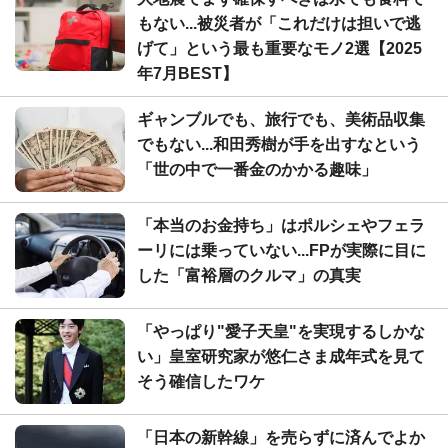
もない...被災者が「これだけは担いで逃
げて」という最も重要なモノ2選【2025
年7月BEST】
ギャンブルでも、旅行でも、美術品収集
でもない...和田秀樹が手を出すなという
「世の中で一番金のかかる趣味」
「本当のお金持ち」はポルシェやフェラ
ーリには乗っていない...FPが実際に目に
した「富裕層のクルマ」の真実
「やっぱり"愛子天皇"を実現するしかな
い」皇室研究家が悠仁さま成年式を見て
そう確信したワケ
「日本の新幹線」を売らずに済んでよか