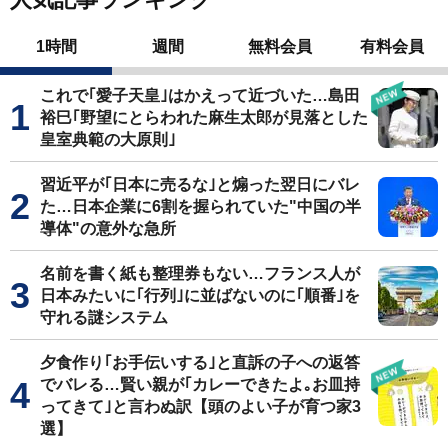
1時間
週間
無料会員
有料会員
これで｢愛子天皇｣はかえって近づいた…島田
裕巳｢野望にとらわれた麻生太郎が見落とした
皇室典範の大原則｣
習近平が｢日本に売るな｣と煽った翌日にバレ
た…日本企業に6割を握られていた"中国の半
導体"の意外な急所
名前を書く紙も整理券もない…フランス人が
日本みたいに｢行列｣に並ばないのに｢順番｣を
守れる謎システム
夕食作り｢お手伝いする｣と直訴の子への返答
でバレる…賢い親が｢カレーできたよ｡お皿持
ってきて｣と言わぬ訳【頭のよい子が育つ家3
選】