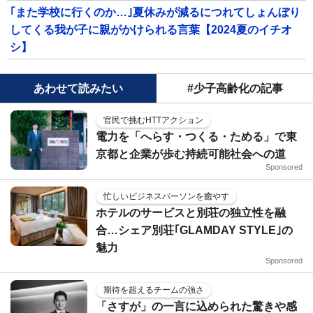
｢また学校に行くのか…｣夏休みが減るにつれてしょんぼり
してくる我が子に親がかけられる言葉【2024夏のイチオ
シ】
あわせて読みたい
#少子高齢化の記事
官民で挑むHTTアクション
電力を「へらす・つくる・ためる」で東
京都と企業が歩む持続可能社会への道
Sponsored
忙しいビジネスパーソンを癒やす
ホテルのサービスと別荘の独立性を融
合…シェア別荘｢GLAMDAY STYLE｣の
魅力
Sponsored
期待を超えるチームの強さ
「さすが」の一言に込められた驚きや感