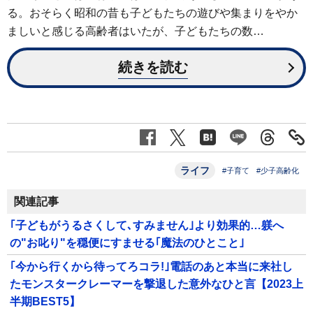
る。おそらく昭和の昔も子どもたちの遊びや集まりをやか
ましいと感じる高齢者はいたが、子どもたちの数…
続きを読む
ライフ
#子育て
#少子高齢化
関連記事
｢子どもがうるさくして､すみません｣より効果的…躾へ
の"お叱り"を穏便にすませる｢魔法のひとこと｣
｢今から行くから待ってろコラ!｣電話のあと本当に来社し
たモンスタークレーマーを撃退した意外なひと言【2023上
半期BEST5】