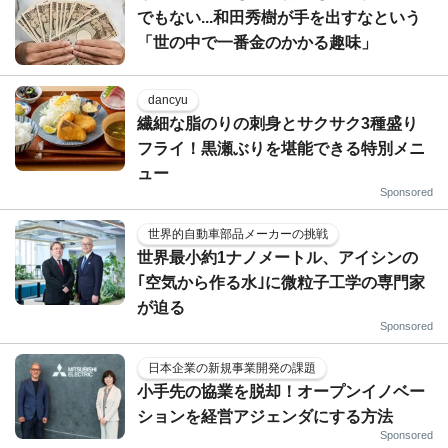
でもない...和田秀樹が手を出すなという
「世の中で一番金のかかる趣味」
dancyu
繊細な脂のりの刺身とサクサク3種盛り
フライ！黒瀬ぶりを堪能できる特別メニ
ュー
Sponsored
世界的自動車部品メーカーの挑戦
世界最小約1ナノメートル、アイシンの
｢空気から作る水｣に微粒子工学の専門家
が迫る
Sponsored
日本企業の新規事業開発の課題
小手先の協業を脱却！オープンイノベー
ションを経営アジェンダにする方法
Sponsored