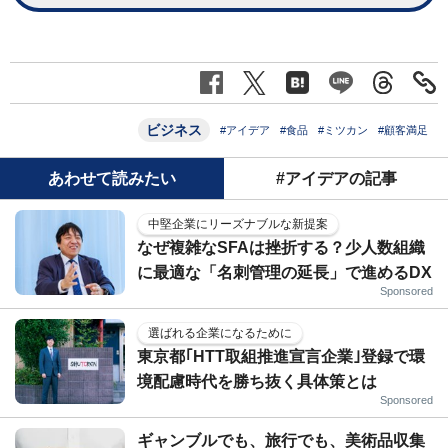
ビジネス
#アイデア
#食品
#ミツカン
#顧客満足
あわせて読みたい
#アイデアの記事
中堅企業にリーズナブルな新提案
なぜ複雑なSFAは挫折する？少人数組織
に最適な「名刺管理の延長」で進めるDX
Sponsored
選ばれる企業になるために
東京都｢HTT取組推進宣言企業｣登録で環
境配慮時代を勝ち抜く具体策とは
Sponsored
ギャンブルでも、旅行でも、美術品収集