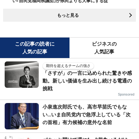
い｢自民党福岡県議団｣が県民よりも大事にする掟
もっと見る
この記事の読者に
ビジネスの
人気の記事
人気記事
期待を超えるチームの強さ
「さすが」の一言に込められた驚きや感
動。新しい価値を生み出し続ける電通の
挑戦
Sponsored
小泉進次郎氏でも、高市早苗氏でもな
い...いま自民党内で急浮上している「次
の首相」有力候補の意外な名前