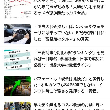
パカッと開けて週に1、2個食べるだけ...
がん専門医が勧める「大腸がんを予防す
るオメガ脂肪酸たっぷり食品」
「本当のお金持ち」はポルシェやフェラ
ーリには乗っていない...FPが実際に目に
した「富裕層のクルマ」の真実
「三菱商事"採用大学"ランキング」を見
れば一目瞭然...学歴社会・日本で成功に
必要な「出身大学の最低ライン」
バフェットも「現金は危険だ」と警告し
た...オルカンでもS&P500でもない、イ
ンフレ時こそ強さを発揮する「資産」
早く安く酔えるコスパ最強のお酒...若い