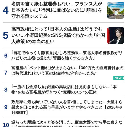
名前を書く紙も整理券もない…フランス人が
日本みたいに｢行列｣に並ばないのに｢順番｣を
守れる謎システム
高市政権にとって｢日本人の生活｣はどうでも
いい…小野田紀美のSNS投稿でわかった｢外国
人政策｣の本当の狙い
｢自宅でゆっくり静養｣はむしろ逆効果…東北大学名誉教授がリ
ハビリの主役に据えた｢腎臓を強くする歩き方｣
富裕層の｢ペット離れ｣が止まらない…｢300万円の血統書付き犬
は時代遅れ｣という真のお金持ちが"向かった先"
｢一流のお金持ち｣は銀座の高級店には見向きもしない…"本
物"を知る富裕層が行きつく"究極のスシ"の正体
政治家に最も向いていない人を首相にしてしまった…天皇すら
懸念を口にされる高市早苗がいますぐやるべきこと【2026年6
月BEST】
逆らった県議は次々と姿を消した…麻生太郎ですら手に負えな