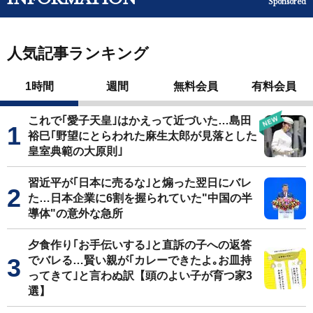
Sponsored
人気記事ランキング
1時間
週間
無料会員
有料会員
これで｢愛子天皇｣はかえって近づいた…島田
裕巳｢野望にとらわれた麻生太郎が見落とした
皇室典範の大原則｣
習近平が｢日本に売るな｣と煽った翌日にバレ
た…日本企業に6割を握られていた"中国の半
導体"の意外な急所
夕食作り｢お手伝いする｣と直訴の子への返答
でバレる…賢い親が｢カレーできたよ｡お皿持
ってきて｣と言わぬ訳【頭のよい子が育つ家3
選】