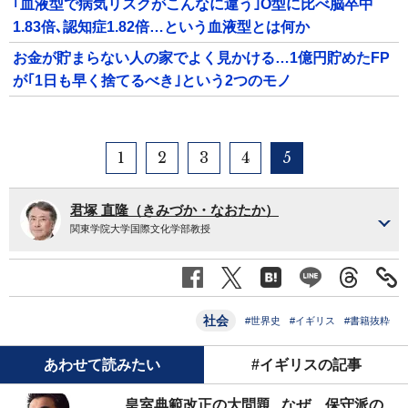
｢血液型で病気リスクがこんなに違う｣O型に比べ脳卒中
1.83倍､認知症1.82倍…という血液型とは何か
お金が貯まらない人の家でよく見かける…1億円貯めたFP
が｢1日も早く捨てるべき｣という2つのモノ
1
2
3
4
5
君塚 直隆（きみづか・なおたか）
関東学院大学国際文化学部教授
社会
#世界史
#イギリス
#書籍抜粋
あわせて読みたい
#イギリスの記事
皇室典範改正の大問題...なぜ、保守派の