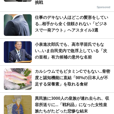
挑戦
Sponsored
仕事のデキない人ほどこの髪形をしてい
る...相手から全く信頼されない「ビジネ
スで一発アウト」ヘアスタイル3選
小泉進次郎氏でも、高市早苗氏でもな
い...いま自民党内で急浮上している「次
の首相」有力候補の意外な名前
カルシウムでもビタミンCでもない...骨密
度と認知機能に直結「98%の日本人が不
足する栄養素」を取れる食材
異民族に3000人の皇族が連れ去られ、収
容所送りに...「戦利品」になった女性皇
族たちがたどった悲惨な結末