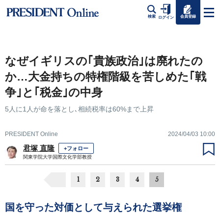
会員登録
検索
ログイン
なぜイギリスの｢貴族政治｣は廃れたの
か…大金持ちの特権階級を苦しめた｢戦
争｣と｢税金｣の中身
5人に1人が命を落とし､相続税率は60%まで上昇
PRESIDENT Online
2024/04/03 10:00
君塚 直隆
+フォロー
関東学院大学国際文化学部教授
1
2
3
4
5
国を守った対価として与えられた選挙権