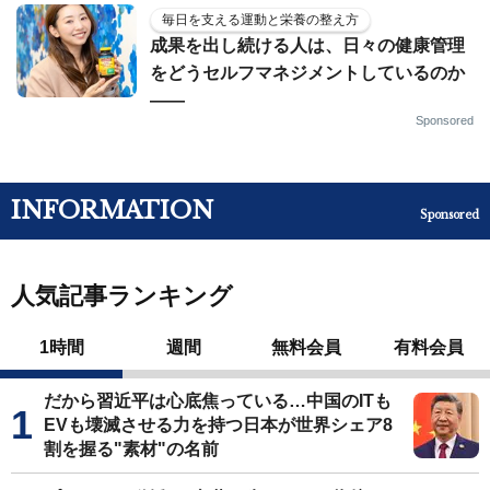
毎日を支える運動と栄養の整え方
成果を出し続ける人は、日々の健康管理
をどうセルフマネジメントしているのか
——
Sponsored
INFORMATION
Sponsored
人気記事ランキング
1時間
週間
無料会員
有料会員
だから習近平は心底焦っている…中国のITも
EVも壊滅させる力を持つ日本が世界シェア8
割を握る"素材"の名前