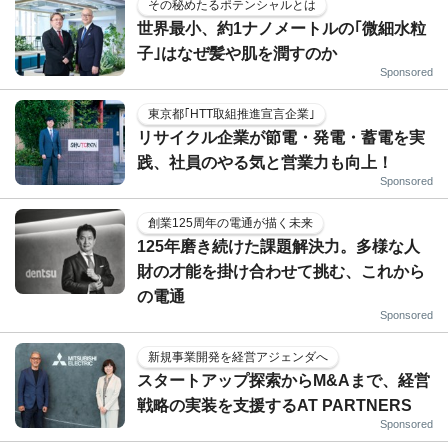
その秘めたるポテンシャルとは
世界最小、約1ナノメートルの｢微細水粒
子｣はなぜ髪や肌を潤すのか
Sponsored
東京都｢HTT取組推進宣言企業｣
リサイクル企業が節電・発電・蓄電を実
践、社員のやる気と営業力も向上！
Sponsored
創業125周年の電通が描く未来
125年磨き続けた課題解決力。多様な人
財の才能を掛け合わせて挑む、これから
の電通
Sponsored
新規事業開発を経営アジェンダへ
スタートアップ探索からM&Aまで、経営
戦略の実装を支援するAT PARTNERS
Sponsored