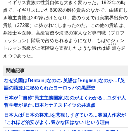
イギリス貴族の性質自体も大きく変わった。1922年の時
点で、イギリスにいた680家の爵位貴族のなかで、由緒正し
き地主貴族は242家だけとなり、数のうえでは実業界出身の
貴族（272家）に抜かれてしまったのだ。この他の貴族は、
弁護士や医師、高級官僚や海陸の軍人など専門職（プロフ
ェッション）階級で占められるようになり、もはやジェン
しゅうえん
トルマン階級が上流階級を支配したような時代は
終焉
を迎
えつつあった。
関連記事
なぜ英国は｢Britain｣なのに､英語は｢English｣なのか…｢英
語の語源｣に秘められたヨーロッパの黒歴史
日本が｢"自称"民主主義国家｣なのがよくわかる…ユダヤ人
哲学者が見た､日本とナチスドイツの共通点
日本人は｢日本の将来｣を悲観しすぎている…英国人作家が
｢これほど治安がよく､豊かな国はない｣という理由