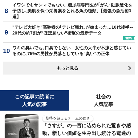
イワシでもサンマでもない...糖尿病専門医が｢がん･動脈硬化を
予防し､美肌を保つ栄養素をとれる魚の種類｣【最強の魚活術3
選】
"テレビ大好き"高齢者の｢テレビ離れ｣が始まった…10代後半～
20代の約7割が"ほぼ見ない"衝撃の最新データ
ワキの臭いでも､口臭でもない…女性の大半が不潔と感じてい
るのに､75%の男性が見落としている"臭い"の正体
もっと見る
この記事の読者に
社会の
人気の記事
人気記事
期待を超えるチームの強さ
「さすが」の一言に込められた驚きや感
動。新しい価値を生み出し続ける電通の