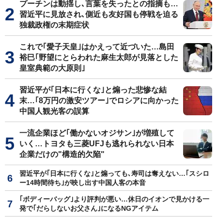
プーチンは動揺し､言葉を失ったとの指摘も…
習近平に見放され､側近も友好国も停戦を迫る
独裁政権の末期症状
これで｢愛子天皇｣はかえって近づいた…島田
裕巳｢野望にとらわれた麻生太郎が見落とした
皇室典範の大原則｣
習近平が｢日本に行くな｣と煽った悲惨な結
末…｢8万円の激安ツアー｣でロシアに向かった
中国人観光客の誤算
一流企業ほど｢働かないオジサン｣が増殖して
いく…トヨタも三菱UFJも逃れられない日本
企業だけの"構造的欠陥"
習近平が｢日本に行くな｣と煽っても､寿司は奪えない…｢スシロ
ー14時間待ち｣が映し出す中国人客の本音
｢ボディーバッグ｣より評判が悪い…休日のイオンで見かける一
発で｢だらしないお父さん｣になるNGアイテム