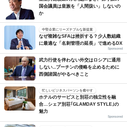
国会議員は皇族を「人間扱い」しないの
か
中堅企業にリーズナブルな新提案
なぜ複雑なSFAは挫折する？少人数組織
に最適な「名刺管理の延長」で進めるDX
Sponsored
武力行使を伴わない外交はロシアに通用
しない...プーチンの侵略を止めるために
西側諸国がやるべきこと
忙しいビジネスパーソンを癒やす
ホテルのサービスと別荘の独立性を融
合…シェア別荘｢GLAMDAY STYLE｣の
魅力
Sponsored