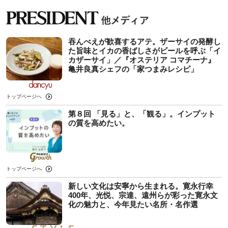
吞んべえが歓喜するアテ。ザーサイの発酵し
た旨味とイカの香ばしさがビールを呼ぶ「イ
カザーサイ」／『オステリア コマチーナ』
⻲井良真シェフの「家つまみレシピ」
トップページへ
第８回 「見る」と、「観る」。インプット
の質を高めたい。
トップページへ
新しい文化は安寧から生まれる。寛永行幸
400年、光悦、宗達、遠州らが彩った寛永文
化の魅力と、今年見たい名所・名作選