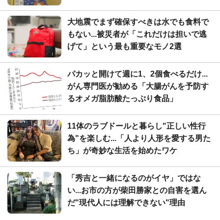
大地震でまず確保すべきは水でも食料で
もない...被災者が「これだけは担いで逃
げて」という最も重要なモノ2選
パカッと開けて週に1、2個食べるだけ...
がん専門医が勧める「大腸がんを予防す
るオメガ脂肪酸たっぷり食品」
11体のラブドールと暮らし"正しい性行
為"を楽しむ...「人より人形を愛する男た
ち」が奇妙な生活を始めたワケ
「秀吉と一緒になるのがイヤ」ではな
い...お市の方が柴田勝家との自害を選ん
だ"現代人には理解できない"理由