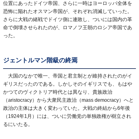
位置にあったドイツ帝国、さらに一時はヨーロッパ全体を
恐怖に陥れたオスマン帝国が、それぞれ消滅していった。
さらに大戦の緒戦でドイツ側に連敗し、ついには国内の革
命で倒壊させられたのが、ロマノフ王朝のロシア帝国であ
った。
ジェントルマン階級の終焉
大国のなかで唯一、帝国と君主制とが維持されたのがイ
ギリスだったのである。しかしそのイギリスでも、もはや
かつてのヴィクトリア時代とは異なり、貴族政治
（aristocracy）から大衆民主政治（mass democracy）へと
政治の主体は大きく変わっていた。大戦の終結から6年後
（1924年1月）には、ついに労働党の単独政権が樹立され
るにいたる。