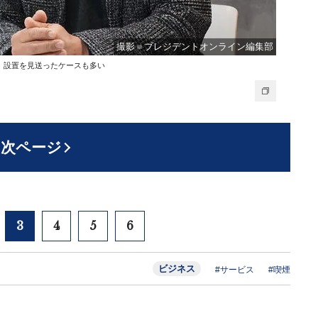
撮影＝プレジデントオンライン編集部
、設置を見送ったケースも多い
次ページ
3
4
5
6
ビジネス
#サービス
#喫煙