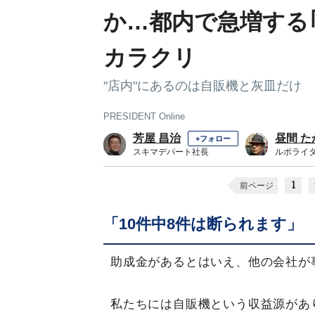
か…都内で急増する
カラクリ
"店内"にあるのは自販機と灰皿だけ
PRESIDENT Online
芳屋 昌治
昼間 た
+フォロー
スキマデパート社長
ルポライ
1
前ページ
「10件中8件は断られます」
助成金があるとはいえ、他の会社が
私たちには自販機という収益源があ