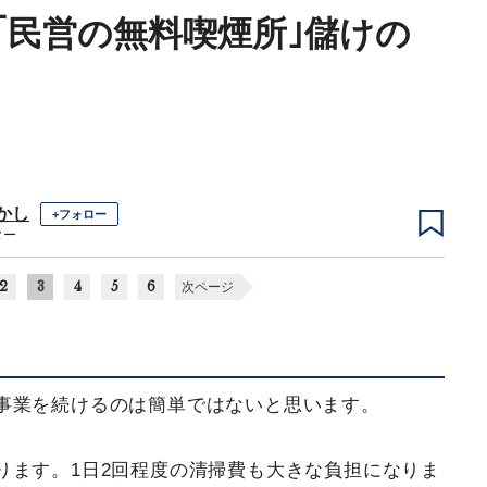
｢民営の無料喫煙所｣儲けの
かし
+フォロー
ター
2
3
4
5
6
次ページ
事業を続けるのは簡単ではないと思います。
ります。1日2回程度の清掃費も大きな負担になりま