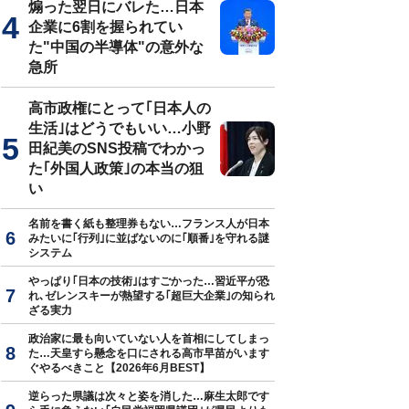
煽った翌日にバレた…日本
企業に6割を握られてい
た"中国の半導体"の意外な
急所
高市政権にとって｢日本人の
生活｣はどうでもいい…小野
田紀美のSNS投稿でわかっ
た｢外国人政策｣の本当の狙
い
名前を書く紙も整理券もない…フランス人が日本
みたいに｢行列｣に並ばないのに｢順番｣を守れる謎
システム
やっぱり｢日本の技術｣はすごかった…習近平が恐
れ､ゼレンスキーが熱望する｢超巨大企業｣の知られ
ざる実力
政治家に最も向いていない人を首相にしてしまっ
た…天皇すら懸念を口にされる高市早苗がいます
ぐやるべきこと【2026年6月BEST】
逆らった県議は次々と姿を消した…麻生太郎です