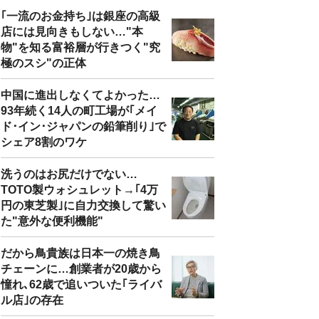
｢一流のお金持ち｣は銀座の高級
店には見向きもしない…"本
物"を知る富裕層が行きつく"究
極のスシ"の正体
中国に進出しなくてよかった…
93年続く14人の町工場が｢メイ
ド･イン･ジャパンの鉛筆削り｣で
シェア8割のワケ
洗うのはお尻だけでない…
TOTO製ウォシュレット→｢4万
円の東芝製｣に自力交換して驚い
た"意外な便利機能"
だから鳥貴族は日本一の焼き鳥
チェーンに…創業者が20歳から
憧れ､62歳で追いついた｢ライバ
ル店｣の存在