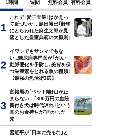
1時間
週間
無料会員
有料会員
これで｢愛子天皇｣はかえっ
て近づいた…島田裕巳｢野望
にとらわれた麻生太郎が見
落とした皇室典範の大原則｣
イワシでもサンマでもな
い...糖尿病専門医が｢がん･
動脈硬化を予防し､美背を保
つ栄養素をとれる魚の種類｣
【最強の魚活術3選】
富裕層の｢ペット離れ｣が止
まらない…｢300万円の血統
書付き犬は時代遅れ｣という
真のお金持ちが"向かった
先"
習近平が｢日本に売るな｣と