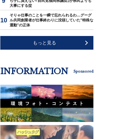
ら手に負えない｢自民党福岡県議団｣が県民よりも
大事にする掟
そりゃ仕事のことを一瞬で忘れられるわ…グーグ
ル共同創業者が仕事終わりに没頭していた"特殊な
運動"の正体
もっと見る
INFORMATION
Sponsored