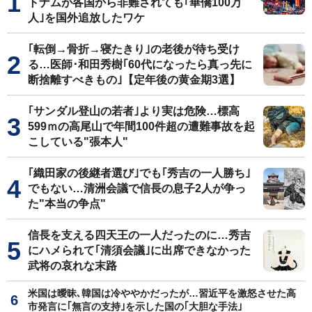
トナムが各国から非難されても｢華僑100万
人｣を国外追放したワケ
｢転倒→骨折→寝たきり｣の老後が待ち受け
る…医師･和田秀樹｢60代になったら真っ先に
断捨離すべきもの｣【定年後の黄金期3選】
｢サンダル登山の若者｣より実は危険…標高
599ｍの高尾山で年間100件超の遭難事故を起
こしている"張本人"
｢織田家の後継者選び｣でも｢秀吉の一人勝ち｣
でもない…清洲会議で信長の息子2人が争っ
た"本当の争点"
信長を支える四天王の一人だったのに…秀吉
にハメられて｢清須会議｣に出席できなかった
武将の哀れな末路
米国は曖昧､韓国は冷ややかだったが…習近平を激怒させた高
市発言に｢無言の支持｣を示した国の｢大胆な手法｣