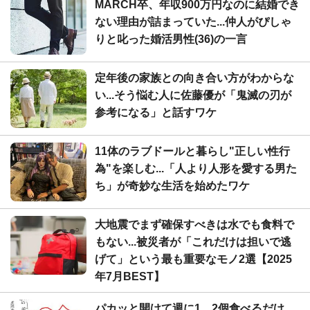
MARCH卒、年収900万円なのに結婚でき
ない理由が詰まっていた...仲人がぴしゃ
りと叱った婚活男性(36)の一言
定年後の家族との向き合い方がわからな
い...そう悩む人に佐藤優が「鬼滅の刃が
参考になる」と話すワケ
11体のラブドールと暮らし"正しい性行
為"を楽しむ...「人より人形を愛する男た
ち」が奇妙な生活を始めたワケ
大地震でまず確保すべきは水でも食料で
もない...被災者が「これだけは担いで逃
げて」という最も重要なモノ2選【2025
年7月BEST】
パカッと開けて週に1、2個食べるだけ...