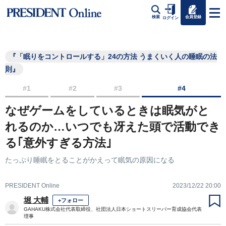
会員登録
検索
ログイン
『「眠りをコントロールする」24の方法 うまくいく人の睡眠の法
則』
#1
#2
#3
#4
なぜゲームをしているときは眠気がと
れるのか…いつでも冴えた頭で活動でき
る｢意外すぎる方法｣
たっぷり睡眠をとることがかえって眠気の原因になる
PRESIDENT Online
2023/12/22 20:00
堀 大輔
+フォロー
GAHAKU株式会社代表取締役、社団法人日本ショートスリーパー育成協会代表
理事