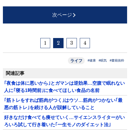
次ページ
1
2
3
4
ライフ
#健康
#眠気
#書籍抜粋
関連記事
｢夜食は体に悪いから｣とガマンは逆効果…空腹で眠れない
人に｢寝る1時間前｣に食べてほしい食品の名前
｢筋トレをすれば筋肉がつく｣はウソ…筋肉がつかない｢最
悪の筋トレ｣を続ける人が誤解していること
好きなだけ食べても痩せていく…サイエンスライターがい
ろいろ試して行き着いた｢一生モノのダイエット法｣