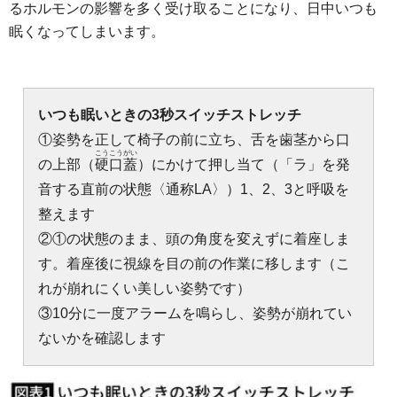
るホルモンの影響を多く受け取ることになり、日中いつも
眠くなってしまいます。
いつも眠いときの3秒スイッチストレッチ
①姿勢を正して椅子の前に立ち、舌を歯茎から口
こうこうがい
の上部（
硬口蓋
）にかけて押し当て（「ラ」を発
音する直前の状態〈通称LA〉）1、2、3と呼吸を
整えます
②①の状態のまま、頭の角度を変えずに着座しま
す。着座後に視線を目の前の作業に移します（こ
れが崩れにくい美しい姿勢です）
③10分に一度アラームを鳴らし、姿勢が崩れてい
ないかを確認します