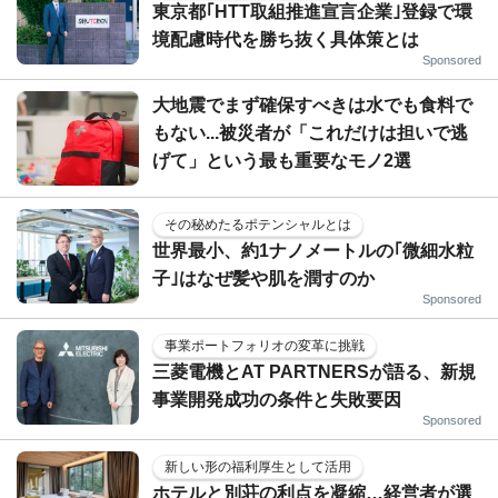
東京都｢HTT取組推進宣言企業｣登録で環
境配慮時代を勝ち抜く具体策とは
Sponsored
大地震でまず確保すべきは水でも食料で
もない...被災者が「これだけは担いで逃
げて」という最も重要なモノ2選
その秘めたるポテンシャルとは
世界最小、約1ナノメートルの｢微細水粒
子｣はなぜ髪や肌を潤すのか
Sponsored
事業ポートフォリオの変革に挑戦
三菱電機とAT PARTNERSが語る、新規
事業開発成功の条件と失敗要因
Sponsored
新しい形の福利厚生として活用
ホテルと別荘の利点を凝縮…経営者が選