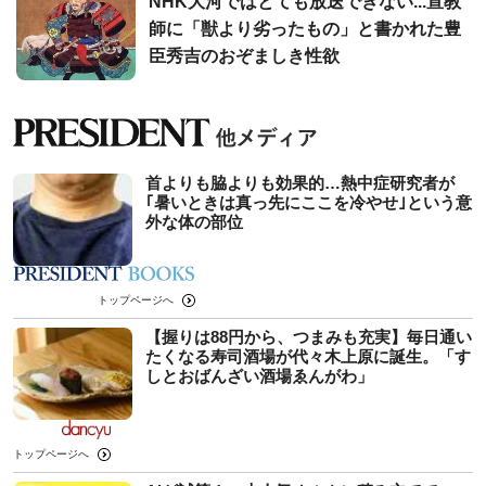
NHK大河ではとても放送できない...宣教
師に「獣より劣ったもの」と書かれた豊
臣秀吉のおぞましき性欲
首よりも脇よりも効果的…熱中症研究者が
｢暑いときは真っ先にここを冷やせ｣という意
外な体の部位
トップページへ
【握りは88円から、つまみも充実】毎日通い
たくなる寿司酒場が代々木上原に誕生。「す
しとおばんざい酒場ゑんがわ」
トップページへ