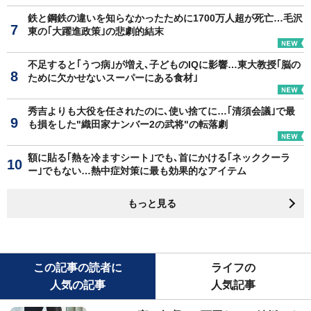
鉄と鋼鉄の違いを知らなかったために1700万人超が死亡…毛沢
東の｢大躍進政策｣の悲劇的結末
不足すると｢うつ病｣が増え､子どものIQに影響…東大教授｢脳の
ために欠かせないスーパーにある食材｣
秀吉よりも大役を任されたのに､使い捨てに…｢清須会議｣で最
も損をした"織田家ナンバー2の武将"の転落劇
額に貼る｢熱を冷ますシート｣でも､首にかける｢ネッククーラ
ー｣でもない…熱中症対策に最も効果的なアイテム
もっと見る
この記事の読者に
ライフの
人気の記事
人気記事