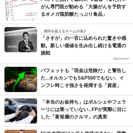
がん専門医が勧める「大腸がんを予防す
るオメガ脂肪酸たっぷり食品」
期待を超えるチームの強さ
「さすが」の一言に込められた驚きや感
動。新しい価値を生み出し続ける電通の
挑戦
Sponsored
バフェットも「現金は危険だ」と警告し
た...オルカンでもS&P500でもない、イ
ンフレ時こそ強さを発揮する「資産」
「本当のお金持ち」はポルシェやフェラ
ーリには乗っていない...FPが実際に目に
した「富裕層のクルマ」の真実