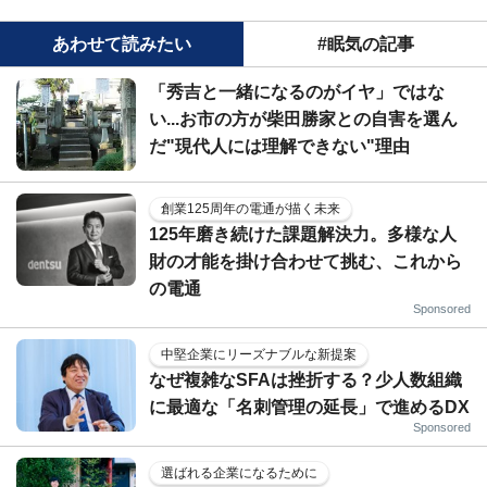
あわせて読みたい
#眠気の記事
「秀吉と一緒になるのがイヤ」ではな
い...お市の方が柴田勝家との自害を選ん
だ"現代人には理解できない"理由
創業125周年の電通が描く未来
125年磨き続けた課題解決力。多様な人
財の才能を掛け合わせて挑む、これから
の電通
Sponsored
中堅企業にリーズナブルな新提案
なぜ複雑なSFAは挫折する？少人数組織
に最適な「名刺管理の延長」で進めるDX
Sponsored
選ばれる企業になるために