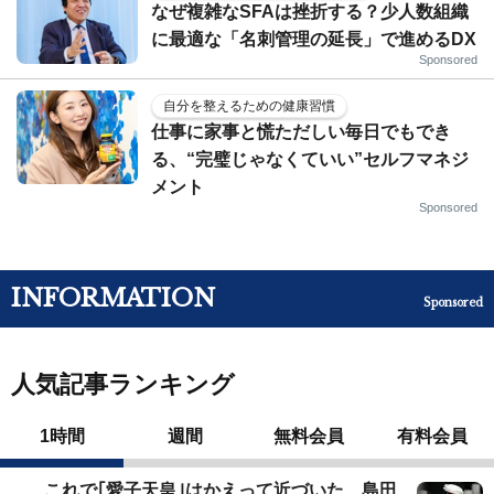
なぜ複雑なSFAは挫折する？少人数組織
に最適な「名刺管理の延長」で進めるDX
Sponsored
自分を整えるための健康習慣
仕事に家事と慌ただしい毎日でもでき
る、“完璧じゃなくていい”セルフマネジ
メント
Sponsored
INFORMATION
Sponsored
人気記事ランキング
1時間
週間
無料会員
有料会員
これで｢愛子天皇｣はかえって近づいた…島田