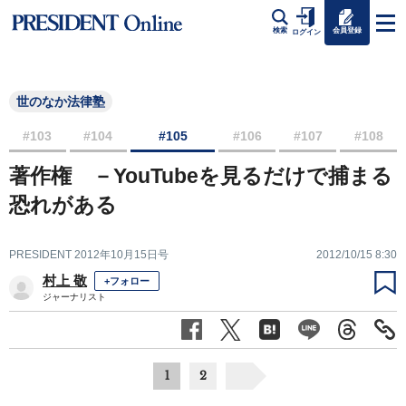
会員登録
検索
ログイン
世のなか法律塾
#103
#104
#105
#106
#107
#108
著作権 －YouTubeを見るだけで捕まる
恐れがある
PRESIDENT 2012年10月15日号
2012/10/15 8:30
村上 敬
+フォロー
ジャーナリスト
1
2