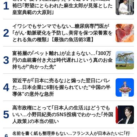
裕巳｢野望にとらわれた麻生太郎が見落とした
皇室典範の大原則｣
イワシでもサンマでもない...糖尿病専門医が
｢がん･動脈硬化を予防し､美背を保つ栄養素を
とれる魚の種類｣【最強の魚活術3選】
富裕層の｢ペット離れ｣が止まらない…｢300万
円の血統書付き犬は時代遅れ｣という真のお金
持ちが"向かった先"
習近平が｢日本に売るな｣と煽った翌日にバレ
た…日本企業に6割を握られていた"中国の半
導体"の意外な急所
高市政権にとって｢日本人の生活｣はどうでも
いい…小野田紀美のSNS投稿でわかった｢外国
人政策｣の本当の狙い
名前を書く紙も整理券もない…フランス人が日本みたいに｢行