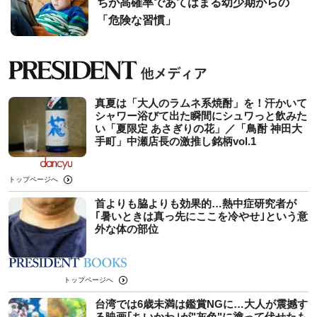
ちが高確率であてはまる幼少期からの
「危険な習慣」
真夏は「大人のラムネ系焼酎」を！汗かいて
シャワー浴びて出た瞬間にシュワっと飲みた
い「夏限定 あさぎりの花」／「鳥酎 神田大
手町」中瀬店長の激推し銘柄vol.1
トップページへ
首よりも脇よりも効果的…熱中症研究者が
｢暑いときは真っ先にここを冷やせ｣という意
外な体の部位
トップページへ
台湾では6歳未満は鑑賞NGに…大人が震撼す
る映画｢ちいかわ｣が"灰色"に塗って伏せたも