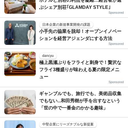
ホテルと別荘の利点を凝縮…経営者が選
ぶシェア別荘｢GLAMDAY STYLE｣
Sponsored
日本企業の新規事業開発の課題
小手先の協業を脱却！オープンイノベー
ションを経営アジェンダにする方法
Sponsored
dancyu
極上黒瀬ぶりをフライと刺身で！贅沢な
フライ3種盛りが味わえる夏の限定メニ
ュー
Sponsored
ギャンブルでも、旅行でも、美術品収集
でもない...和田秀樹が手を出すなという
「世の中で一番金のかかる趣味」
中堅企業にリーズナブルな新提案