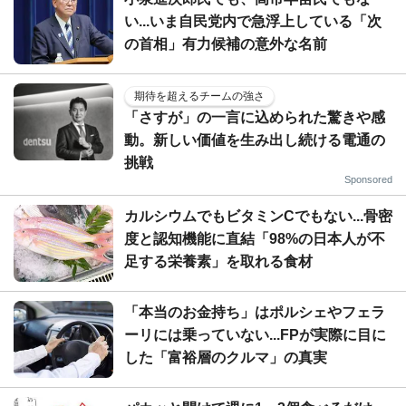
い...いま自民党内で急浮上している「次
の首相」有力候補の意外な名前
期待を超えるチームの強さ
「さすが」の一言に込められた驚きや感
動。新しい価値を生み出し続ける電通の
挑戦
Sponsored
カルシウムでもビタミンCでもない...骨密
度と認知機能に直結「98%の日本人が不
足する栄養素」を取れる食材
「本当のお金持ち」はポルシェやフェラ
ーリには乗っていない...FPが実際に目に
した「富裕層のクルマ」の真実