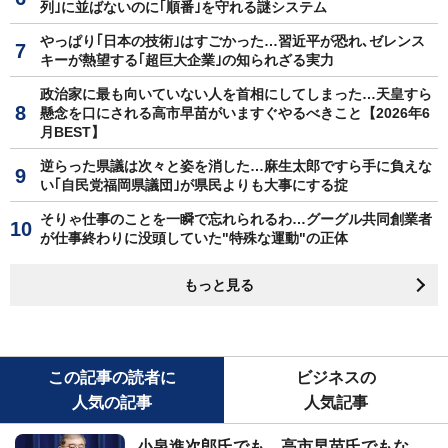
列｣に並ばないのに｢順番｣を守れる謎システム
やっぱり｢日本の技術｣はすごかった…習近平が恐れ､ゼレンス
キーが熱望する｢超巨大企業｣の知られざる実力
政治家に最も向いていない人を首相にしてしまった…天皇すら
懸念を口にされる高市早苗がいますぐやるべきこと【2026年6
月BEST】
逆らった県議は次々と姿を消した…麻生太郎ですら手に負えな
い｢自民党福岡県議団｣が県民よりも大事にする掟
そりゃ仕事のことを一瞬で忘れられるわ…グーグル共同創業者
が仕事終わりに没頭していた"特殊な運動"の正体
もっと見る
この記事の読者に
ビジネスの
人気の記事
人気記事
小泉進次郎氏でも、高市早苗氏でもな