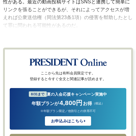
性がある。最近の動画投稿サイトはSNSと連携して簡単に
リンクを張ることができるが、それによってアクセスが増
えれば公衆送信権（同法第23条1項）の侵害を幇助したとし
て罪に問われる可能性があるのだ。
ここから先は有料会員限定です。
登録すると今すぐ全文と関連記事が読めます。
夏の入会応援キャンペーン実施中
8/31まで
4,800円
年額プランが
お得
（税込）
※年額プラン限定／他割引との併用不可
お申込みはこちら