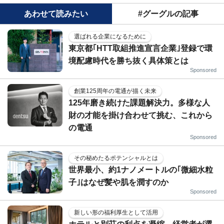
あわせて読みたい
#グーグルの記事
選ばれる企業になるために
東京都｢HTT取組推進宣言企業｣登録で環
境配慮時代を勝ち抜く具体策とは
Sponsored
創業125周年の電通が描く未来
125年磨き続けた課題解決力。多様な人
財の才能を掛け合わせて挑む、これから
の電通
Sponsored
その秘めたるポテンシャルとは
世界最小、約1ナノメートルの｢微細水粒
子｣はなぜ髪や肌を潤すのか
Sponsored
新しい形の福利厚生として活用