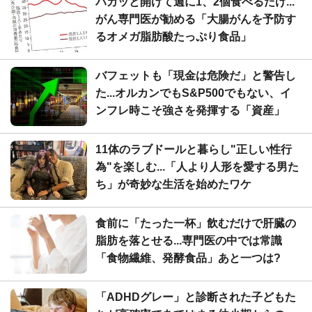
パカッと開けて週に1、2個食べるだけ...
がん専門医が勧める「大腸がんを予防す
るオメガ脂肪酸たっぷり食品」
バフェットも「現金は危険だ」と警告し
た...オルカンでもS&P500でもない、イ
ンフレ時こそ強さを発揮する「資産」
11体のラブドールと暮らし"正しい性行
為"を楽しむ...「人より人形を愛する男た
ち」が奇妙な生活を始めたワケ
食前に「たった一杯」飲むだけで肝臓の
脂肪を落とせる...専門医の中では常識
「食物繊維、発酵食品」あと一つは?
「ADHDグレー」と診断された子どもた