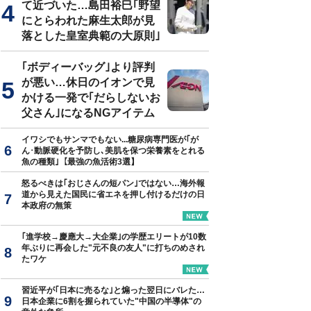
て近づいた…島田裕巳｢野望
にとらわれた麻生太郎が見
落とした皇室典範の大原則｣
｢ボディーバッグ｣より評判
が悪い…休日のイオンで見
かける一発で｢だらしないお
父さん｣になるNGアイテム
イワシでもサンマでもない...糖尿病専門医が｢が
ん･動脈硬化を予防し､美肌を保つ栄養素をとれる
魚の種類｣【最強の魚活術3選】
怒るべきは｢おじさんの短パン｣ではない…海外報
道から見えた国民に省エネを押し付けるだけの日
本政府の無策
｢進学校→慶應大→大企業｣の学歴エリートが10数
年ぶりに再会した"元不良の友人"に打ちのめされ
たワケ
習近平が｢日本に売るな｣と煽った翌日にバレた…
日本企業に6割を握られていた"中国の半導体"の