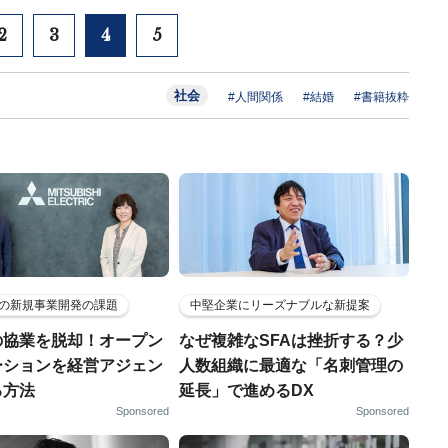
2
3
4
5
社会
#人間関係
#結婚
#書籍抜粋
の新規事業開発の課題
中堅企業にリーズナブルな新提案
の協業を脱却！オープン
なぜ複雑なSFAは挫折する？少
ーションを経営アジェン
人数組織に最適な「名刺管理の
る方法
延長」で進めるDX
Sponsored
Sponsored