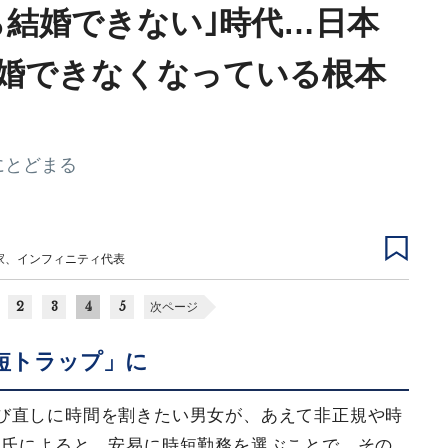
ら結婚できない｣時代…日本
婚できなくなっている根本
にとどまる
家、インフィニティ代表
2
3
4
5
次ページ
短トラップ」に
び直しに時間を割きたい男女が、あえて非正規や時
田氏によると、安易に時短勤務を選ぶことで、その