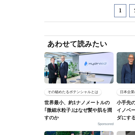
1
あわせて読みたい
その秘めたるポテンシャルとは
日本企業
世界最小、約1ナノメートルの
小手先
｢微細水粒子｣はなぜ髪や肌を潤
イノベ
すのか
ダにす
Sponsored