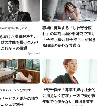
職場に蔓延する「しわ寄せ疲
5周年の電通が描く未来
れ」の深刻...経済学研究で判明
磨き続けた課題解決力。
「子持ち様vs非子持ち」が起き
人財の才能を掛け合わせ
る職場の意外な共通点
、これからの電通
Sponsored
上野千鶴子「専業主婦は社会的
ジネスパーソンを癒やす
に消えゆく存在」一方で夫が低
のサービスと別荘の独立
年収でも働かない"貧困専業主
合…シェア別荘