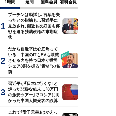
1時間
週間
無料会員
有料会員
プーチンは動揺し､言葉を失
ったとの指摘も…習近平に
見放され､側近も友好国も停
戦を迫る独裁政権の末期症
状
だから習近平は心底焦って
いる…中国のITもEVも壊滅
させる力を持つ日本が世界
シェア8割を握る"素材"の名
前
習近平が｢日本に行くな｣と
煽った悲惨な結末…｢8万円
の激安ツアー｣でロシアに向
かった中国人観光客の誤算
これで｢愛子天皇｣はかえっ