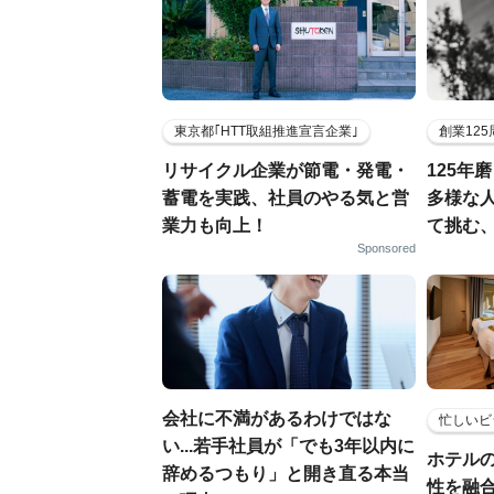
東京都｢HTT取組推進宣言企業｣
創業12
リサイクル企業が節電・発電・
125年
蓄電を実践、社員のやる気と営
多様な
業力も向上！
て挑む
Sponsored
会社に不満があるわけではな
忙しいビ
い...若手社員が「でも3年以内に
ホテル
辞めるつもり」と開き直る本当
性を融