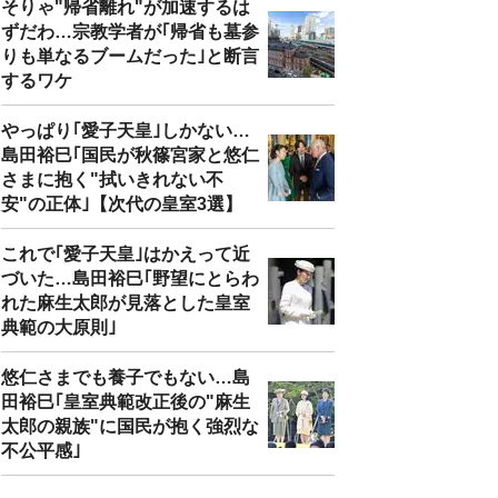
そりゃ"帰省離れ"が加速するは
ずだわ…宗教学者が｢帰省も墓参
りも単なるブームだった｣と断言
するワケ
やっぱり｢愛子天皇｣しかない…
島田裕巳｢国民が秋篠宮家と悠仁
さまに抱く"拭いきれない不
安"の正体｣【次代の皇室3選】
これで｢愛子天皇｣はかえって近
づいた…島田裕巳｢野望にとらわ
れた麻生太郎が見落とした皇室
典範の大原則｣
悠仁さまでも養子でもない…島
田裕巳｢皇室典範改正後の"麻生
太郎の親族"に国民が抱く強烈な
不公平感｣