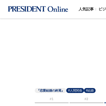
人気記事
ビジ
『恋愛結婚の終焉』
#人間関係
#結婚
#1
#2