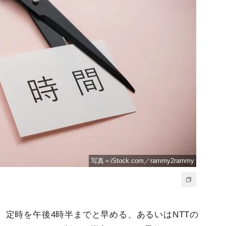
写真＝iStock.com／rammy2rammy
、定時を午後4時半までと早める、あるいはNTTの