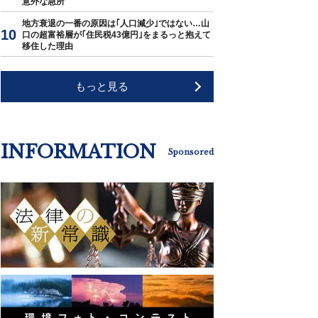
意外な急所
地方衰退の一番の原因は｢人口減少｣ではない…山
口の超富裕層が｢住民税43億円｣をまるっと抱えて
移住した理由
もっと見る
INFORMATION
Sponsored