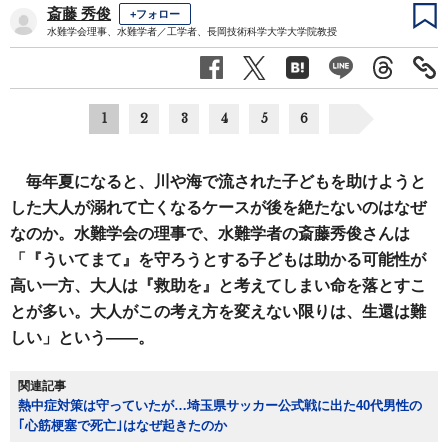
斎藤 秀俊
+フォロー
水難学会理事、水難学者／工学者、長岡技術科学大学大学院教授
1
2
3
4
5
6
毎年夏になると、川や海で流された子どもを助けようと
した大人が溺れて亡くなるケースが後を絶たないのはなぜ
なのか。水難学会の理事で、水難学者の斎藤秀俊さんは
「『ういてまて』を守ろうとする子どもは助かる可能性が
高い一方、大人は『救助を』と考えてしまい命を落とすこ
とが多い。大人がこの考え方を変えない限りは、生還は難
しい」という――。
関連記事
熱中症対策は守っていたが…埼玉県サッカー公式戦に出た40代男性の
｢心筋梗塞で死亡｣はなぜ起きたのか