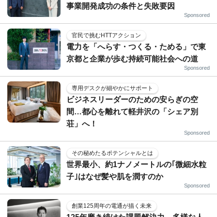
事業開発成功の条件と失敗要因
Sponsored
官民で挑むHTTアクション
電力を「へらす・つくる・ためる」で東
京都と企業が歩む持続可能社会への道
Sponsored
専用デスクが細やかにサポート
ビジネスリーダーのための安らぎの空
間…都心を離れて軽井沢の「シェア別
荘」へ！
Sponsored
その秘めたるポテンシャルとは
世界最小、約1ナノメートルの｢微細水粒
子｣はなぜ髪や肌を潤すのか
Sponsored
創業125周年の電通が描く未来