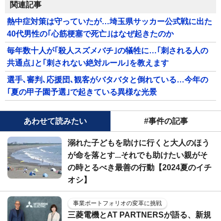
関連記事
熱中症対策は守っていたが…埼玉県サッカー公式戦に出た
40代男性の｢心筋梗塞で死亡｣はなぜ起きたのか
毎年数十人が｢殺人スズメバチ｣の犠牲に…｢刺される人の
共通点｣と｢刺されない絶対ルール｣を教えます
選手､審判､応援団､観客がバタバタと倒れている…今年の
｢夏の甲子園予選｣で起きている異様な光景
あわせて読みたい
#事件の記事
溺れた子どもを助けに行くと大人のほう
が命を落とす...それでも助けたい親がそ
の時とるべき最善の行動【2024夏のイチ
オシ】
事業ポートフォリオの変革に挑戦
三菱電機とAT PARTNERSが語る、新規