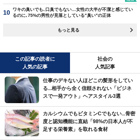
ワキの臭いでも､口臭でもない…女性の大半が不潔と感じてい
るのに､75%の男性が見落としている"臭い"の正体
もっと見る
この記事の読者に
社会の
人気の記事
人気記事
仕事のデキない人ほどこの髪形をしてい
る...相手から全く信頼されない「ビジネ
スで一発アウト」ヘアスタイル3選
カルシウムでもビタミンCでもない...骨密
度と認知機能に直結「98%の日本人が不
足する栄養素」を取れる食材