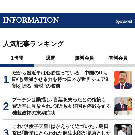
INFORMATION
Sponsored
人気記事ランキング
1時間
週間
無料会員
有料会員
だから習近平は心底焦っている…中国のITも
EVも壊滅させる力を持つ日本が世界シェア8
割を握る"素材"の名前
プーチンは動揺し､言葉を失ったとの指摘も…
習近平に見放され､側近も友好国も停戦を迫る
独裁政権の末期症状
これで｢愛子天皇｣はかえって近づいた…島田
裕巳｢野望にとらわれた麻生太郎が見落とした