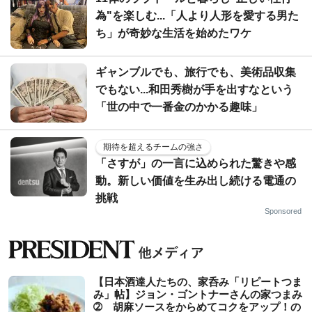
為"を楽しむ...「人より人形を愛する男た
ち」が奇妙な生活を始めたワケ
ギャンブルでも、旅行でも、美術品収集
でもない...和田秀樹が手を出すなという
「世の中で一番金のかかる趣味」
期待を超えるチームの強さ
「さすが」の一言に込められた驚きや感
動。新しい価値を生み出し続ける電通の
挑戦
Sponsored
【日本酒達人たちの、家呑み「リピートつま
み」帖】ジョン・ゴントナーさんの家つまみ
➁ 胡麻ソースをからめてコクをアップ！の