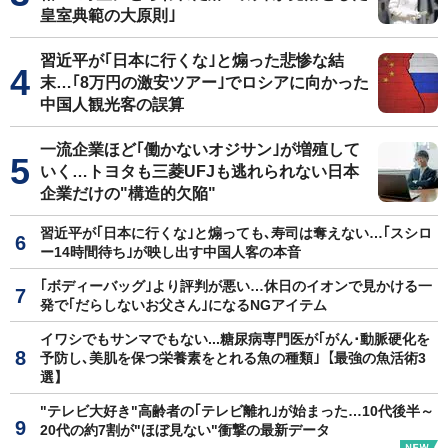
皇室典範の大原則｣
習近平が｢日本に行くな｣と煽った悲惨な結
末…｢8万円の激安ツアー｣でロシアに向かった
中国人観光客の誤算
一流企業ほど｢働かないオジサン｣が増殖して
いく…トヨタも三菱UFJも逃れられない日本
企業だけの"構造的欠陥"
習近平が｢日本に行くな｣と煽っても､寿司は奪えない…｢スシロ
ー14時間待ち｣が映し出す中国人客の本音
｢ボディーバッグ｣より評判が悪い…休日のイオンで見かける一
発で｢だらしないお父さん｣になるNGアイテム
イワシでもサンマでもない...糖尿病専門医が｢がん･動脈硬化を
予防し､美肌を保つ栄養素をとれる魚の種類｣【最強の魚活術3
選】
"テレビ大好き"高齢者の｢テレビ離れ｣が始まった…10代後半～
20代の約7割が"ほぼ見ない"衝撃の最新データ