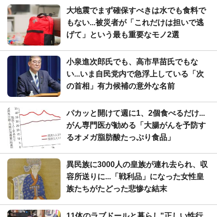
大地震でまず確保すべきは水でも食料で
もない...被災者が「これだけは担いで逃
げて」という最も重要なモノ2選
小泉進次郎氏でも、高市早苗氏でもな
い...いま自民党内で急浮上している「次
の首相」有力候補の意外な名前
パカッと開けて週に1、2個食べるだけ...
がん専門医が勧める「大腸がんを予防す
るオメガ脂肪酸たっぷり食品」
異民族に3000人の皇族が連れ去られ、収
容所送りに...「戦利品」になった女性皇
族たちがたどった悲惨な結末
11体のラブドールと暮らし"正しい性行