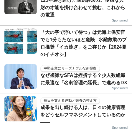
125年磨き続けた課題解決力。多様な人
財の才能を掛け合わせて挑む、これから
の電通
Sponsored
「大の字で浮いて待つ」は元海上保安官
でも1分もたないほど危険...水難救助のプ
ロ推奨「イカ泳ぎ」をご存じか【2024夏
のイチオシ】
中堅企業にリーズナブルな新提案
なぜ複雑なSFAは挫折する？少人数組織
に最適な「名刺管理の延長」で進めるDX
Sponsored
毎日を支える運動と栄養の整え方
成果を出し続ける人は、日々の健康管理
をどうセルフマネジメントしているのか
——
Sponsored