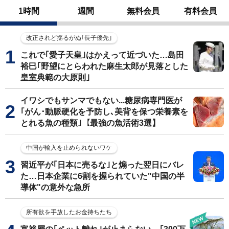
1時間
週間
無料会員
有料会員
改正されど揺るがぬ｢長子優先｣
これで｢愛子天皇｣はかえって近づいた…島田
裕巳｢野望にとらわれた麻生太郎が見落とした
皇室典範の大原則｣
イワシでもサンマでもない...糖尿病専門医が
｢がん･動脈硬化を予防し､美背を保つ栄養素を
とれる魚の種類｣【最強の魚活術3選】
中国が輸入を止められないワケ
習近平が｢日本に売るな｣と煽った翌日にバレ
た…日本企業に6割を握られていた"中国の半
導体"の意外な急所
所有欲を手放したお金持ちたち