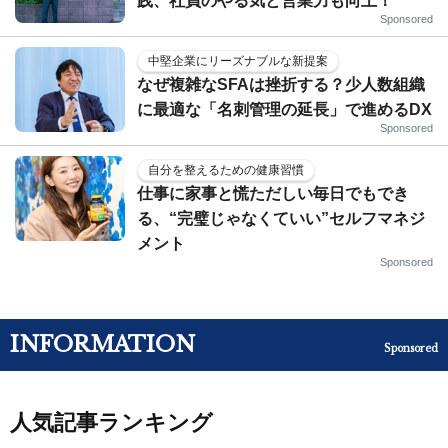
践、社員のやる気と営業力も向上！
Sponsored
中堅企業にリーズナブルな新提案
なぜ複雑なSFAは挫折する？少人数組織
に最適な「名刺管理の延長」で進めるDX
Sponsored
自分を整えるための健康習慣
仕事に家事と慌ただしい毎日でもでき
る、“完璧じゃなくていい”セルフマネジ
メント
Sponsored
INFORMATION
Sponsored
人気記事ランキング