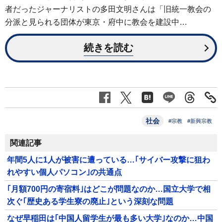
者だったジャーナリストの多田文明さんは「旧統一教会の
分派と見られる団体が東京・府中に教会を建設中…
続きを読む
社会
#宗教
#新興宗教
関連記事
年間5人に1人が被害に遭っている…｢サイバー攻撃に狙わ
れやすい個人パソコン｣の共通点
｢月額700円の寄宿料｣はどこが問題なのか…国立大学で相
次ぐ｢歴史ある学生寮の廃止｣という深刻な問題
なぜ早稲田は｢中国人留学生が最も多い大学｣なのか…中国