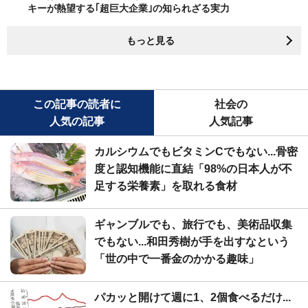
キーが熱望する｢超巨大企業｣の知られざる実力
もっと見る
この記事の読者に
社会の
人気の記事
人気記事
カルシウムでもビタミンCでもない...骨密
度と認知機能に直結「98%の日本人が不
足する栄養素」を取れる食材
ギャンブルでも、旅行でも、美術品収集
でもない...和田秀樹が手を出すなという
「世の中で一番金のかかる趣味」
パカッと開けて週に1、2個食べるだけ...