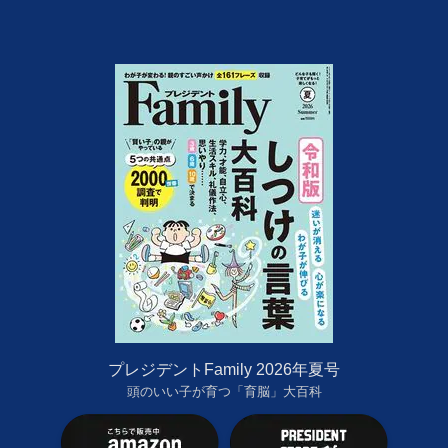
プレジデントFamily 2026年夏号
頭のいい子が育つ「育脳」大百科