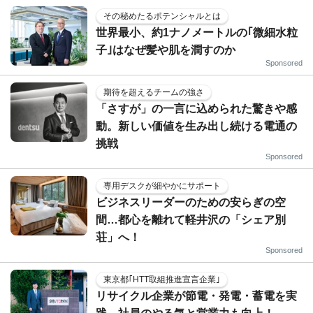
その秘めたるポテンシャルとは
世界最小、約1ナノメートルの｢微細水粒
子｣はなぜ髪や肌を潤すのか
Sponsored
期待を超えるチームの強さ
「さすが」の一言に込められた驚きや感
動。新しい価値を生み出し続ける電通の
挑戦
Sponsored
専用デスクが細やかにサポート
ビジネスリーダーのための安らぎの空
間…都心を離れて軽井沢の「シェア別
荘」へ！
Sponsored
東京都｢HTT取組推進宣言企業｣
リサイクル企業が節電・発電・蓄電を実