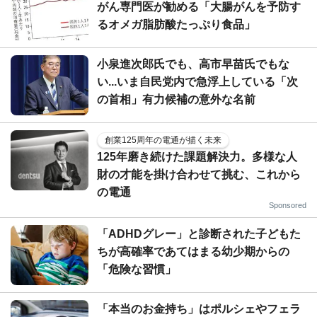
がん専門医が勧める「大腸がんを予防す
るオメガ脂肪酸たっぷり食品」
小泉進次郎氏でも、高市早苗氏でもな
い...いま自民党内で急浮上している「次
の首相」有力候補の意外な名前
創業125周年の電通が描く未来
125年磨き続けた課題解決力。多様な人
財の才能を掛け合わせて挑む、これから
の電通
Sponsored
「ADHDグレー」と診断された子どもた
ちが高確率であてはまる幼少期からの
「危険な習慣」
「本当のお金持ち」はポルシェやフェラ