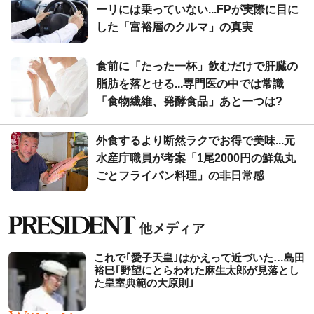
ーリには乗っていない...FPが実際に目に
した「富裕層のクルマ」の真実
食前に「たった一杯」飲むだけで肝臓の
脂肪を落とせる...専門医の中では常識
「食物繊維、発酵食品」あと一つは?
外食するより断然ラクでお得で美味...元
水産庁職員が考案「1尾2000円の鮮魚丸
ごとフライパン料理」の非日常感
これで｢愛子天皇｣はかえって近づいた…島田
裕巳｢野望にとらわれた麻生太郎が見落とし
た皇室典範の大原則｣