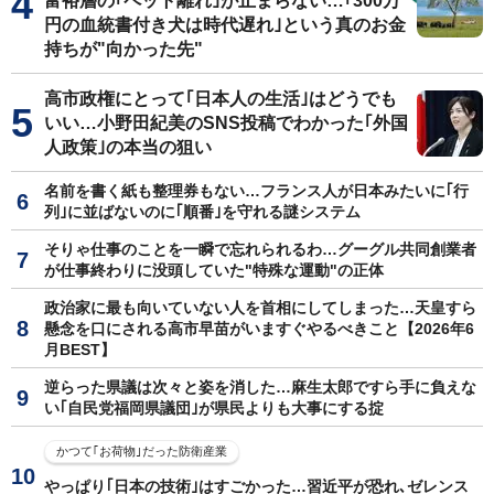
富裕層の｢ペット離れ｣が止まらない…｢300万
円の血統書付き犬は時代遅れ｣という真のお金
持ちが"向かった先"
高市政権にとって｢日本人の生活｣はどうでも
いい…小野田紀美のSNS投稿でわかった｢外国
人政策｣の本当の狙い
名前を書く紙も整理券もない…フランス人が日本みたいに｢行
列｣に並ばないのに｢順番｣を守れる謎システム
そりゃ仕事のことを一瞬で忘れられるわ…グーグル共同創業者
が仕事終わりに没頭していた"特殊な運動"の正体
政治家に最も向いていない人を首相にしてしまった…天皇すら
懸念を口にされる高市早苗がいますぐやるべきこと【2026年6
月BEST】
逆らった県議は次々と姿を消した…麻生太郎ですら手に負えな
い｢自民党福岡県議団｣が県民よりも大事にする掟
かつて｢お荷物｣だった防衛産業
やっぱり｢日本の技術｣はすごかった…習近平が恐れ､ゼレンス