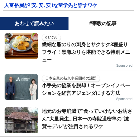
人富裕層が｢安､安､安｣な留学先と話すワケ
あわせて読みたい
#宗教の記事
dancyu
繊細な脂のりの刺身とサクサク3種盛り
フライ！黒瀬ぶりを堪能できる特別メニ
ュー
Sponsored
日本企業の新規事業開発の課題
小手先の協業を脱却！オープンイノベー
ションを経営アジェンダにする方法
Sponsored
地元のお寺消滅で"食っていけないお坊さ
ん"大量発生...日本一の寺院過密率の"滋
賀モデル"が注目されるワケ