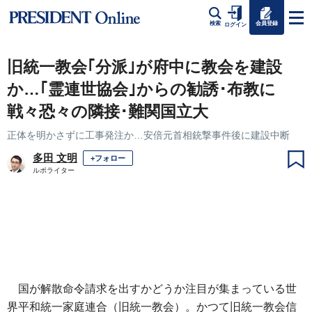
会員登録
検索
ログイン
旧統一教会｢分派｣が府中に教会を建設
か…｢霊連世協会｣からの勧誘･布教に
戦々恐々の隣接･難関国立大
正体を明かさずに工事発注か…安倍元首相銃撃事件後に建設中断
多田 文明
+フォロー
ルポライター
国が解散命令請求を出すかどうか注目が集まっている世
界平和統一家庭連合（旧統一教会）。かつて旧統一教会信