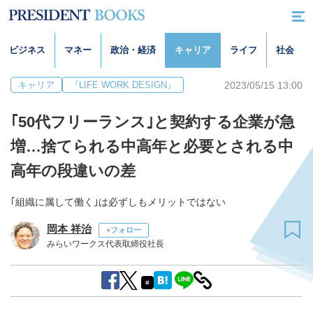
ビジネス
マネー
政治・経済
キャリア
ライフ
社会
2023/05/15 13:00
キャリア
『LIFE WORK DESIGN』
｢50代フリーランス｣と契約する企業が急
増…捨てられる中高年と必要とされる中
高年の段違いの差
｢組織に属して働く｣は必ずしもメリットではない
岡本 祥治
+フォロー
みらいワークス代表取締役社長
#