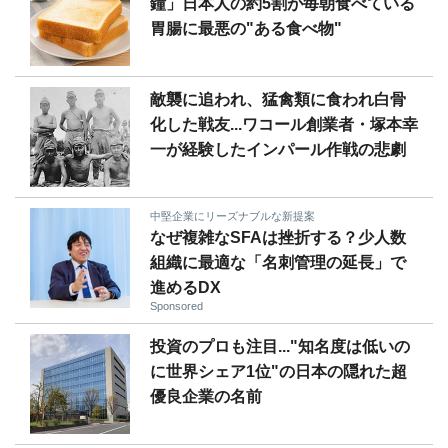
鐘」日本人の約5割が毎朝食べている
胃腸に最悪の"ある食べ物"
敵襲に追われ、猛禽類に食われ白骨
化した戦友...ワコール創業者・塚本幸
一が経験したインパール作戦の悲劇
中堅企業にリーズナブルな新提案
なぜ複雑なSFAは挫折する？少人数
組織に最適な「名刺管理の延長」で
進めるDX
Sponsored
投資のプロも注目..."知名度は低いの
に世界シェア1位"の日本の隠れた超
優良企業の名前