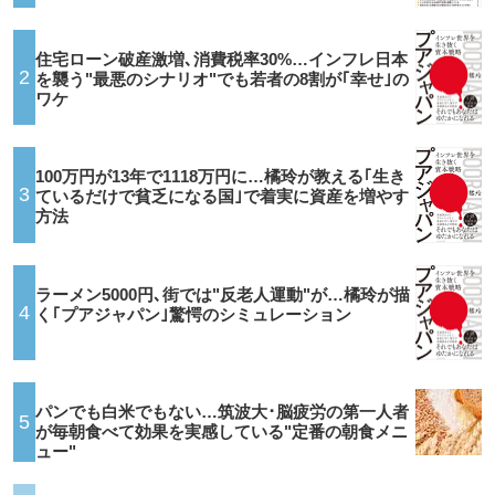
住宅ローン破産激増､消費税率30%…インフレ日本
2
を襲う"最悪のシナリオ"でも若者の8割が｢幸せ｣の
ワケ
100万円が13年で1118万円に…橘玲が教える｢生き
3
ているだけで貧乏になる国｣で着実に資産を増やす
方法
ラーメン5000円､街では"反老人運動"が…橘玲が描
4
く｢プアジャパン｣驚愕のシミュレーション
パンでも白米でもない…筑波大･脳疲労の第一人者
5
が毎朝食べて効果を実感している"定番の朝食メニ
ュー"