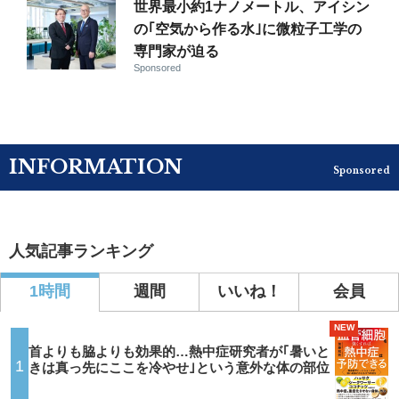
世界最小約1ナノメートル、アイシン
の｢空気から作る水｣に微粒子工学の
専門家が迫る
Sponsored
INFORMATION
Sponsored
人気記事ランキング
1時間
週間
いいね！
会員
NEW
首よりも脇よりも効果的…熱中症研究者が｢暑いと
1
きは真っ先にここを冷やせ｣という意外な体の部位