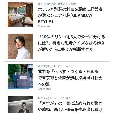
新しい形の福利厚生として活用
ホテルと別荘の利点を凝縮…経営者
が選ぶシェア別荘｢GLAMDAY
STYLE｣
Sponsored
「10個のリンゴを3人で公平に分ける
には?」有名な思考クイズをひろゆき
が解いたら...答えが斬新すぎた
官民で挑むHTTアクション
電力を「へらす・つくる・ためる」
で東京都と企業が歩む持続可能社会
への道
Sponsored
期待を超えるチームの強さ
「さすが」の一言に込められた驚き
や感動。新しい価値を生み出し続け