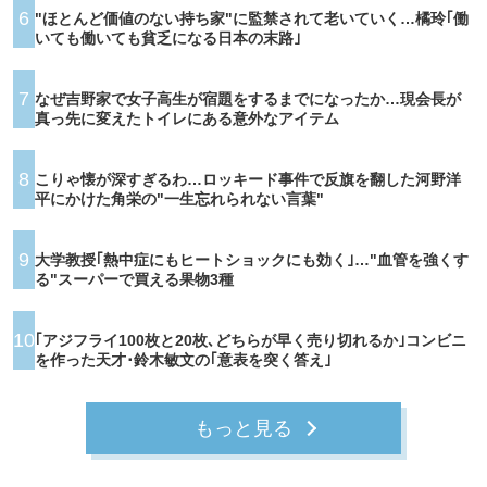
6
"ほとんど価値のない持ち家"に監禁されて老いていく…橘玲｢働
いても働いても貧乏になる日本の末路｣
7
なぜ吉野家で女子高生が宿題をするまでになったか…現会長が
真っ先に変えたトイレにある意外なアイテム
8
こりゃ懐が深すぎるわ…ロッキード事件で反旗を翻した河野洋
平にかけた角栄の"一生忘れられない言葉"
9
大学教授｢熱中症にもヒートショックにも効く｣…"血管を強くす
る"スーパーで買える果物3種
10
｢アジフライ100枚と20枚､どちらが早く売り切れるか｣コンビニ
を作った天才･鈴木敏文の｢意表を突く答え｣
もっと見る