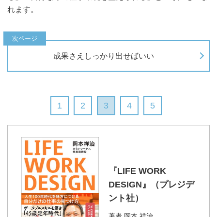
れます。
成果さえしっかり出せばいい
1
2
3
4
5
『LIFE WORK
DESIGN』（プレジデ
ント社）
著者
岡本 祥治