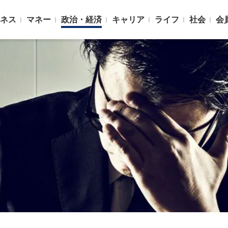
ネス
マネー
政治・経済
キャリア
ライフ
社会
会