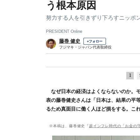
う根本原因
努力する人を引きずり下ろすニッポ
PRESIDENT Online
藤巻 健史
+フォロー
フジマキ・ジャパン代表取締役
1
なぜ日本の経済はよくならないのか。モ
表の藤巻健史さんは「日本は、結果の平
るため真面目に働く人ほど損をする。こ
※本稿は、藤巻健史『
超インフレ時代の「お金の