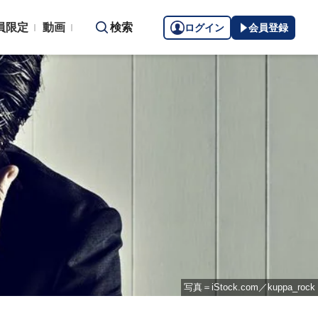
員限定
動画
検索
ログイン
会員登録
写真＝iStock.com／kuppa_rock