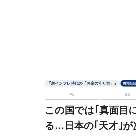
『超インフレ時代の「お金の守り方」』
#国際
#1
#2
この国では｢真面目
る…日本の｢天才｣