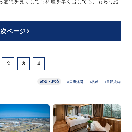
ら愛想を良くしても料理を早く出しても、もらう給
次ページ
2
3
4
政治・経済
#国際経済
#格差
#書籍抜粋