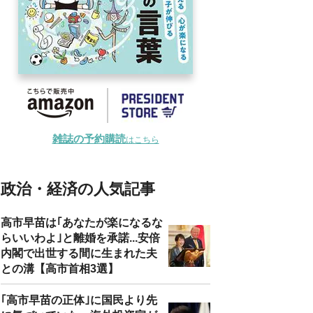
雑誌の予約購読
はこちら
政治・経済の人気記事
高市早苗は｢あなたが楽になるな
らいいわよ｣と離婚を承諾...安倍
内閣で出世する間に生まれた夫
との溝【高市首相3選】
｢高市早苗の正体｣に国民より先