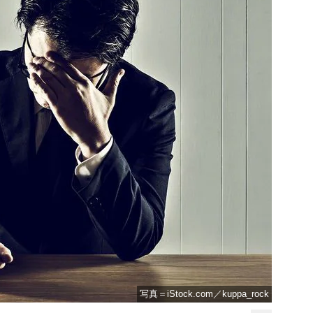
写真＝iStock.com／kuppa_rock