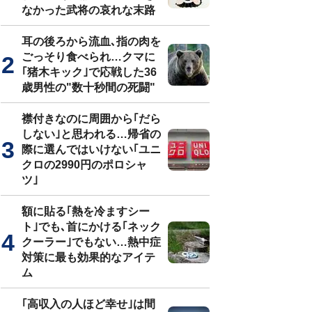
なかった武将の哀れな末路
耳の後ろから流血､指の肉を
ごっそり食べられ…クマに
｢猪木キック｣で応戦した36
歳男性の"数十秒間の死闘"
襟付きなのに周囲から｢だら
しない｣と思われる…帰省の
際に選んではいけない｢ユニ
クロの2990円のポロシャ
ツ｣
額に貼る｢熱を冷ますシー
ト｣でも､首にかける｢ネック
クーラー｣でもない…熱中症
対策に最も効果的なアイテ
ム
｢高収入の人ほど幸せ｣は間