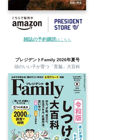
雑誌の予約購読
はこちら
プレジデントFamily 2026年夏号
頭のいい子が育つ「育脳」大百科