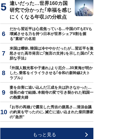
違いだった…世界160カ国
研究で分かった｢幸福を感じ
にくくなる年収｣の分岐点
だから習近平は心底焦っている…中国のITもEVも
壊滅させる力を持つ日本が世界シェア8割を握
る"素材"の名前
米国は曖昧､韓国は冷ややかだったが…習近平を激
怒させた高市発言に｢無言の支持｣を示した国の｢大
胆な手法｣
｢外国人観光客や子連れ｣より厄介…JR東海が明か
した､乗客をイライラさせる｢令和の新幹線2大ト
ラブル｣
妻を自害に追い込んだ三成を夫は許さなかった…
信長の命で結婚､本能寺の変で引き裂かれた戦国一
の熱愛夫婦
｢お市の再婚｣で露呈した秀吉の腹黒さ…清須会議
の約束を守ったのに､滅亡に追い込まれた柴田勝家
の"急所"
もっと見る