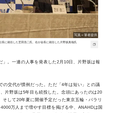
写真＝筆者提供
左が社長に就任した芝田浩二氏、右が会長に就任した片野坂真哉氏
だ」。一連の人事を発表した2月10日、片野坂は報
4年での交代が慣例だった。ただ「4年は短い」との議
、片野坂は5年目も続投した。念頭にあったのは20
、そして20年夏に開催予定だった東京五輪・パラリ
4000万人まで増やす目標を掲げる中、ANAHDは国