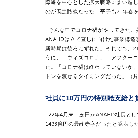
際線を中心とした拡大戦略にまい進し
のが既定路線だった。平子も21年春
そんな中でコロナ禍がやってきた。
ANAHDは立て直しに向けた事業構
新時期は後ろにずれた。それでも、21
うに、「ウィズコロナ」「アフター
た。「コロナ禍は終わっていないが、
トンを渡せるタイミングだった」（
社員に10万円の特別給支給と
22年4月末、芝田がANAHD社長と
1436億円の最終赤字だったと
発表し