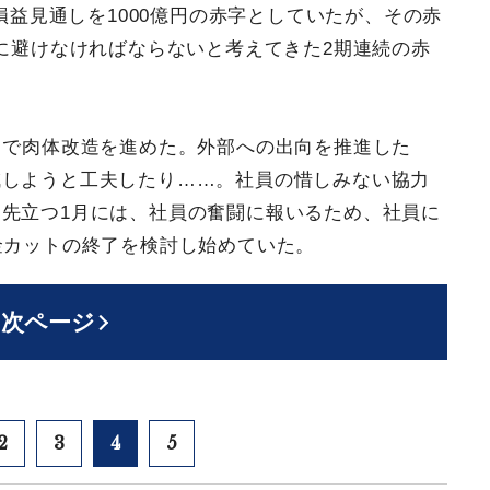
終損益見通しを1000億円の赤字としていたが、その赤
対に避けなければならないと考えてきた2期連続の赤
」で肉体改造を進めた。外部への出向を推進した
減しようと工夫したり……。社員の惜しみない協力
先立つ1月には、社員の奮闘に報いるため、社員に
金カットの終了を検討し始めていた。
次ページ
2
3
4
5