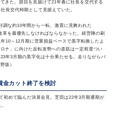
てきた。節目を見届けて21年春に社長を交代する
を社長交代時期として見据えていた。
好調な約10年間から一転、激震に見舞われた
造改革を最優先しなければならなかった。経営陣の刷
年10～12月期に営業損益ベースで黒字転換したよ
コロナ」に向けた反転攻勢への道筋は一定程度つい
23年3月期の黒字化は十分果たせる。走りながらバ
片野坂）
賃金カット終了を検討
して初めて臨んだ決算会見。芝田は22年3月期通期が
た
。