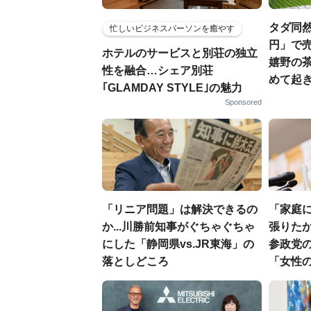
タダ同然
忙しいビジネスパーソンを癒やす
円」で売
ホテルのサービスと別荘の独立
嬉野の茶
性を融合…シェア別荘
めて起
｢GLAMDAY STYLE｣の魅力
Sponsored
「リニア問題」は解決できるの
「家庭
か...川勝前知事がぐちゃぐちゃ
張りたか
にした「静岡県vs.JR東海」の
参政党
落としどころ
「女性