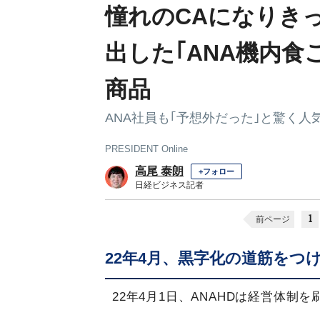
憧れのCAになりき
出した｢ANA機内食
商品
ANA社員も｢予想外だった｣と驚く人
PRESIDENT Online
高尾 泰朗
+フォロー
日経ビジネス記者
1
前ページ
22年4月、黒字化の道筋をつ
22年4月1日、ANAHDは経営体制