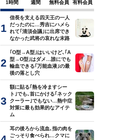
1時間
週間
無料会員
有料会員
信長を支える四天王の一人
だったのに…秀吉にハメら
れて｢清須会議｣に出席でき
なかった武将の哀れな末路
｢O型→A型｣はいいけど､｢A
型→O型｣はダメ…誰にでも
輸血できる｢万能血液｣の最
後の落とし穴
額に貼る｢熱を冷ますシー
ト｣でも､首にかける｢ネック
クーラー｣でもない…熱中症
対策に最も効果的なアイテ
ム
耳の後ろから流血､指の肉を
ごっそり食べられ…クマに