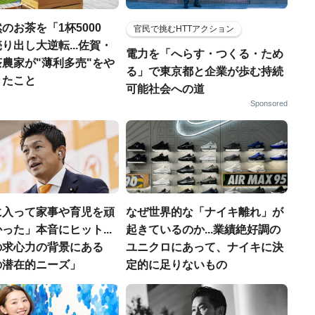
のお茶を「1杯5000
官民で挑むHTTアクション
り出し大逆転...佐賀・
電力を「へらす・つくる・ため
農家が"薄利多売"をや
る」で東京都と企業が歩む持続
きたこと
可能社会への道
Sponsored
に入って家事や育児を頑
なぜ世界的な「ナイキ離れ」が
った」本音にヒット...
起きているのか...業績絶好調の
の求心力の背景にある
ユニクロにあって、ナイキに決
の潜在的ニーズ」
定的に足りないもの