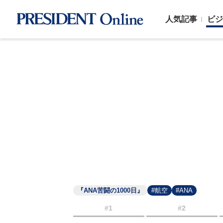
人気記事
ビジ
『ANA苦闘の1000日』
#航空
#ANA
#1
#2