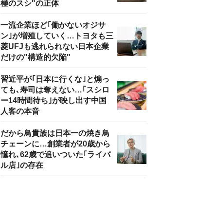
極のスシ"の正体
一流企業ほど｢働かないオジサ
ン｣が増殖していく…トヨタも三
菱UFJも逃れられない日本企業
だけの"構造的欠陥"
習近平が｢日本に行くな｣と煽っ
ても､寿司は奪えない…｢スシロ
ー14時間待ち｣が映し出す中国
人客の本音
だから鳥貴族は日本一の焼き鳥
チェーンに…創業者が20歳から
憧れ､62歳で追いついた｢ライバ
ル店｣の存在