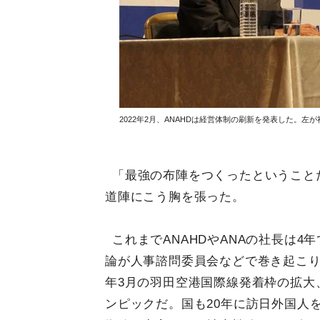
2022年2月、ANAHDは経営体制の刷新を発表した。
「最強の布陣をつくったということ
道陣にこう胸を張った。
これまでANAHDやANAの社長は
論が人事諮問委員会などで巻き起こり
年3月の羽田空港国際線発着枠の拡大
ンピックだ。国も20年に訪日外国人を