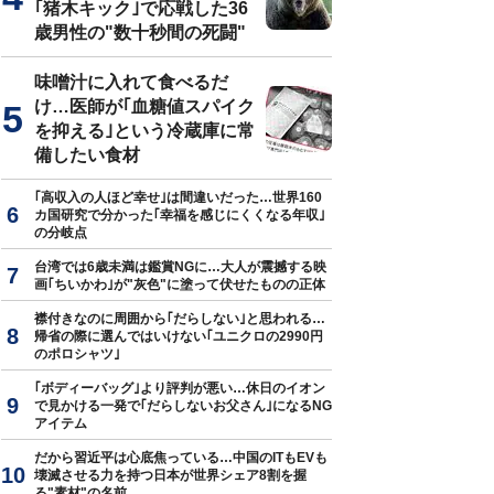
｢猪木キック｣で応戦した36
歳男性の"数十秒間の死闘"
味噌汁に入れて食べるだ
け…医師が｢血糖値スパイク
を抑える｣という冷蔵庫に常
備したい食材
｢高収入の人ほど幸せ｣は間違いだった…世界160
カ国研究で分かった｢幸福を感じにくくなる年収｣
の分岐点
台湾では6歳未満は鑑賞NGに…大人が震撼する映
画｢ちいかわ｣が"灰色"に塗って伏せたものの正体
襟付きなのに周囲から｢だらしない｣と思われる…
帰省の際に選んではいけない｢ユニクロの2990円
のポロシャツ｣
｢ボディーバッグ｣より評判が悪い…休日のイオン
で見かける一発で｢だらしないお父さん｣になるNG
アイテム
だから習近平は心底焦っている…中国のITもEVも
壊滅させる力を持つ日本が世界シェア8割を握
る"素材"の名前