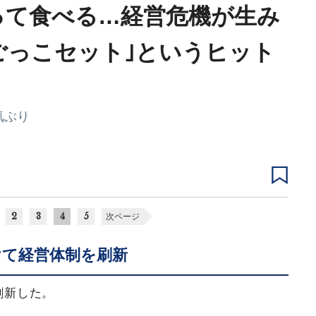
って食べる…経営危機が生み
ごっこセット｣というヒット
気ぶり
2
3
4
5
次ページ
けて経営体制を刷新
を刷新した。