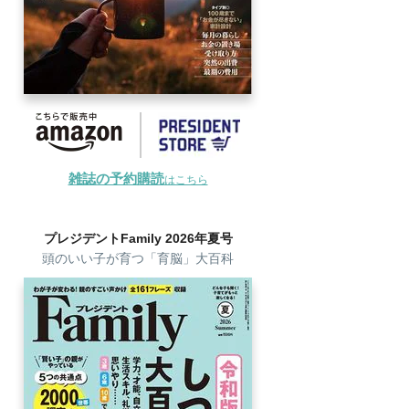
雑誌の予約購読
はこちら
プレジデントFamily 2026年夏号
頭のいい子が育つ「育脳」大百科