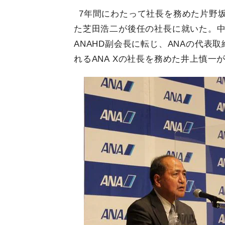
7年間にわたって社長を務めた片野
た芝田浩二が後任の社長に就いた。中
ANAHD副会長に転じ、ANAの代
れるANA Xの社長を務めた井上慎一