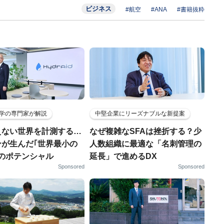
ビジネス
#航空
#ANA
#書籍抜粋
学の専門家が解説
中堅企業にリーズナブルな新提案
えない世界を計測する…
なぜ複雑なSFAは挫折する？少
ンが生んだ｢世界最小の
人数組織に最適な「名刺管理の
｣のポテンシャル
延長」で進めるDX
Sponsored
Sponsored