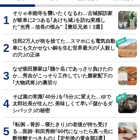
そりゃ本能寺を襲いたくなるわ…古城探訪家
が岐阜に2つある｢あけち城｣を訪ね実感し
た"光秀→信長の恨み"【豊臣兄弟！3選】
住民2万人が街を捨てた…スマホにも電気自動
車にも欠かせない銅を生む世界最大の｢人殺し
の穴｣の正体
なぜ柴田勝家は｢賤ケ岳｣であっさり負けたの
か…秀吉がこっそり工作していた勝家配下の
｢大物武将｣の裏切り
そば屋の常識｢40分｣を｢5分｣に変えた…ゆで
太郎社長が生んだ､美味しくて早い｢儲かるダ
シパック｣の秘密
｢転倒→骨折→寝たきり｣の老後が待ち受け
る…医師･和田秀樹｢60代になったら真っ先に
断捨離すべきもの｣【定年後の黄金期3選】