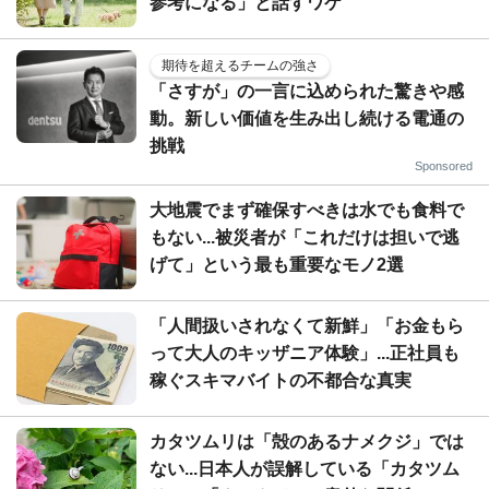
参考になる」と話すワケ
期待を超えるチームの強さ
「さすが」の一言に込められた驚きや感
動。新しい価値を生み出し続ける電通の
挑戦
Sponsored
大地震でまず確保すべきは水でも食料で
もない...被災者が「これだけは担いで逃
げて」という最も重要なモノ2選
「人間扱いされなくて新鮮」「お金もら
って大人のキッザニア体験」...正社員も
稼ぐスキマバイトの不都合な真実
カタツムリは「殻のあるナメクジ」では
ない...日本人が誤解している「カタツム