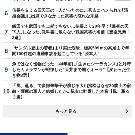
信長を支える四天王の一人だったのに…秀吉にハメられて｢清
須会議｣に出席できなかった武将の哀れな末路
織田でも武田でも上杉でもない…信長より20年早く｢最初の天
下人｣になった､教科書に載らない戦国武将の名前【豊臣兄弟！
3選】
｢サンダル登山の若者｣より実は危険…標高599ｍの高尾山で年
間100件超の遭難事故を起こしている"張本人"
魚ではなく怪物だった…44年前に｢生きたシーラカンス｣と対峙
したカメラマンが戦慄した"天井まで届くオーラ"【変わった生
き物3選】
「風、薫る」で多部未華子が演じる大山捨松はなぜ20歳上の宿
敵・薩摩の軍人と結婚したか...親友に吐露した本音【風、薫る
３選】
もっと見る