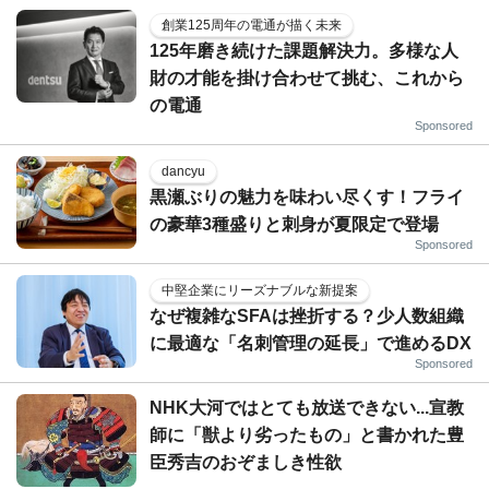
創業125周年の電通が描く未来
125年磨き続けた課題解決力。多様な人
財の才能を掛け合わせて挑む、これから
の電通
Sponsored
dancyu
黒瀬ぶりの魅力を味わい尽くす！フライ
の豪華3種盛りと刺身が夏限定で登場
Sponsored
中堅企業にリーズナブルな新提案
なぜ複雑なSFAは挫折する？少人数組織
に最適な「名刺管理の延長」で進めるDX
Sponsored
NHK大河ではとても放送できない...宣教
師に「獣より劣ったもの」と書かれた豊
臣秀吉のおぞましき性欲