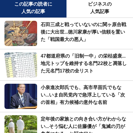
この記事の読者に
ビジネスの
人気の記事
人気記事
石田三成と戦っていないのに関ヶ原合戦
後に大出世...徳川家康が厚い信頼を置い
た「戦国最大の悪人」
47都道府県の「旧制一中」の栄枯盛衰...
地元トップを維持する名門22校と凋落し
た元名門17校の全リスト
小泉進次郎氏でも、高市早苗氏でもな
い...いま自民党内で急浮上している「次
の首相」有力候補の意外な名前
定年後の家族との向き合い方がわからな
い...そう悩む人に佐藤優が「鬼滅の刃が