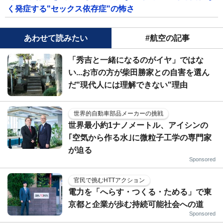
く発症する"セックス依存症"の怖さ
あわせて読みたい
#航空の記事
「秀吉と一緒になるのがイヤ」ではな
い...お市の方が柴田勝家との自害を選ん
だ"現代人には理解できない"理由
世界的自動車部品メーカーの挑戦
世界最小約1ナノメートル、アイシンの
｢空気から作る水｣に微粒子工学の専門家
が迫る
Sponsored
官民で挑むHTTアクション
電力を「へらす・つくる・ためる」で東
京都と企業が歩む持続可能社会への道
Sponsored