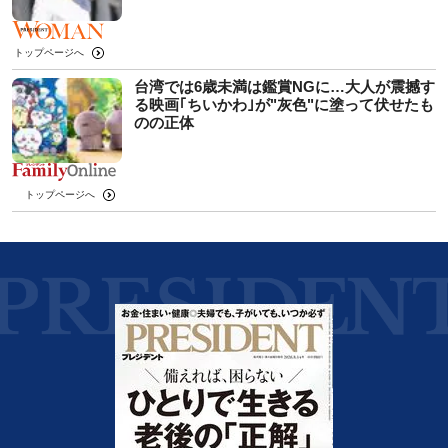
トップページへ
台湾では6歳未満は鑑賞NGに…大人が震撼す
る映画｢ちいかわ｣が"灰色"に塗って伏せたも
のの正体
トップページへ