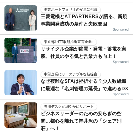
事業ポートフォリオの変革に挑戦
三菱電機とAT PARTNERSが語る、新規
事業開発成功の条件と失敗要因
Sponsored
東京都｢HTT取組推進宣言企業｣
リサイクル企業が節電・発電・蓄電を実
践、社員のやる気と営業力も向上！
Sponsored
中堅企業にリーズナブルな新提案
なぜ複雑なSFAは挫折する？少人数組織
に最適な「名刺管理の延長」で進めるDX
Sponsored
専用デスクが細やかにサポート
ビジネスリーダーのための安らぎの空
間…都心を離れて軽井沢の「シェア別
荘」へ！