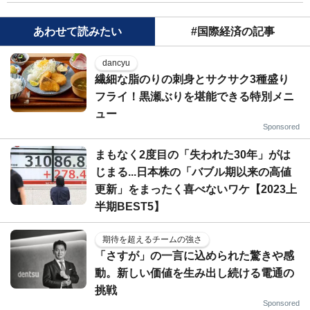
あわせて読みたい
#国際経済の記事
dancyu
繊細な脂のりの刺身とサクサク3種盛り
フライ！黒瀬ぶりを堪能できる特別メニ
ュー
Sponsored
まもなく2度目の「失われた30年」がは
じまる...日本株の「バブル期以来の高値
更新」をまったく喜べないワケ【2023上
半期BEST5】
期待を超えるチームの強さ
「さすが」の一言に込められた驚きや感
動。新しい価値を生み出し続ける電通の
挑戦
Sponsored