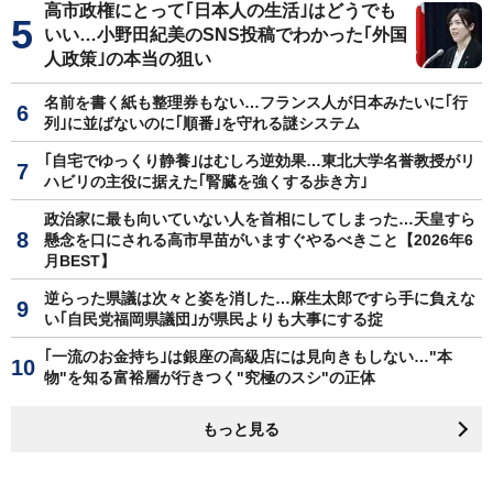
高市政権にとって｢日本人の生活｣はどうでも
いい…小野田紀美のSNS投稿でわかった｢外国
人政策｣の本当の狙い
名前を書く紙も整理券もない…フランス人が日本みたいに｢行
列｣に並ばないのに｢順番｣を守れる謎システム
｢自宅でゆっくり静養｣はむしろ逆効果…東北大学名誉教授がリ
ハビリの主役に据えた｢腎臓を強くする歩き方｣
政治家に最も向いていない人を首相にしてしまった…天皇すら
懸念を口にされる高市早苗がいますぐやるべきこと【2026年6
月BEST】
逆らった県議は次々と姿を消した…麻生太郎ですら手に負えな
い｢自民党福岡県議団｣が県民よりも大事にする掟
｢一流のお金持ち｣は銀座の高級店には見向きもしない…"本
物"を知る富裕層が行きつく"究極のスシ"の正体
もっと見る