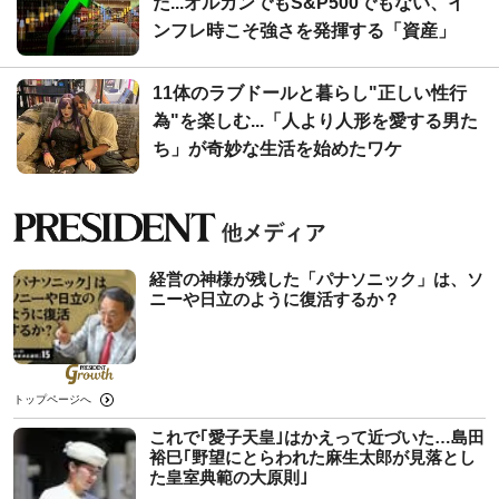
た...オルカンでもS&P500でもない、イ
ンフレ時こそ強さを発揮する「資産」
11体のラブドールと暮らし"正しい性行
為"を楽しむ...「人より人形を愛する男た
ち」が奇妙な生活を始めたワケ
経営の神様が残した「パナソニック」は、ソ
ニーや日立のように復活するか？
トップページへ
これで｢愛子天皇｣はかえって近づいた…島田
裕巳｢野望にとらわれた麻生太郎が見落とし
た皇室典範の大原則｣