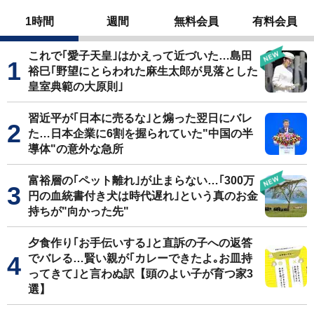
1時間
週間
無料会員
有料会員
これで｢愛子天皇｣はかえって近づいた…島田
裕巳｢野望にとらわれた麻生太郎が見落とした
皇室典範の大原則｣
習近平が｢日本に売るな｣と煽った翌日にバレ
た…日本企業に6割を握られていた"中国の半
導体"の意外な急所
富裕層の｢ペット離れ｣が止まらない…｢300万
円の血統書付き犬は時代遅れ｣という真のお金
持ちが"向かった先"
夕食作り｢お手伝いする｣と直訴の子への返答
でバレる…賢い親が｢カレーできたよ｡お皿持
ってきて｣と言わぬ訳【頭のよい子が育つ家3
選】