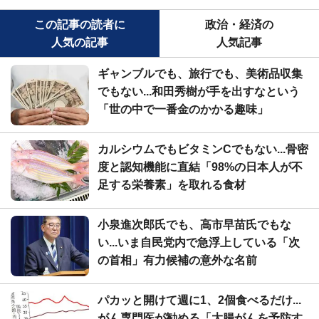
この記事の読者に
政治・経済の
人気の記事
人気記事
ギャンブルでも、旅行でも、美術品収集
でもない...和田秀樹が手を出すなという
「世の中で一番金のかかる趣味」
カルシウムでもビタミンCでもない...骨密
度と認知機能に直結「98%の日本人が不
足する栄養素」を取れる食材
小泉進次郎氏でも、高市早苗氏でもな
い...いま自民党内で急浮上している「次
の首相」有力候補の意外な名前
パカッと開けて週に1、2個食べるだけ...
がん専門医が勧める「大腸がんを予防す