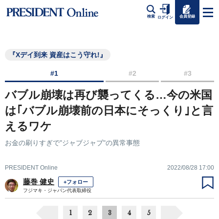
会員登録
検索
ログイン
『Xデイ到来 資産はこう守れ!』
#1
#2
#3
バブル崩壊は再び襲ってくる…今の米国
は｢バブル崩壊前の日本にそっくり｣と言
えるワケ
お金の刷りすぎで"ジャブジャブ"の異常事態
PRESIDENT Online
2022/08/28 17:00
藤巻 健史
+フォロー
フジマキ・ジャパン代表取締役
1
2
3
4
5