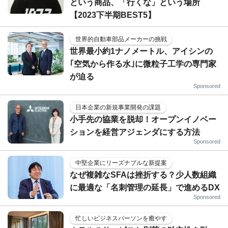
という商品、「行くな」という場所
【2023下半期BEST5】
世界的自動車部品メーカーの挑戦
世界最小約1ナノメートル、アイシンの
｢空気から作る水｣に微粒子工学の専門家
が迫る
Sponsored
日本企業の新規事業開発の課題
小手先の協業を脱却！オープンイノベー
ションを経営アジェンダにする方法
Sponsored
中堅企業にリーズナブルな新提案
なぜ複雑なSFAは挫折する？少人数組織
に最適な「名刺管理の延長」で進めるDX
Sponsored
忙しいビジネスパーソンを癒やす