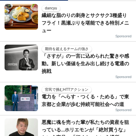
dancyu
繊細な脂のりの刺身とサクサク3種盛り
フライ！黒瀬ぶりを堪能できる特別メニ
ュー
Sponsored
期待を超えるチームの強さ
「さすが」の一言に込められた驚きや感
動。新しい価値を生み出し続ける電通の
挑戦
Sponsored
官民で挑むHTTアクション
電力を「へらす・つくる・ためる」で東
京都と企業が歩む持続可能社会への道
Sponsored
悪魔に魂を売った輩が私たちの資産を狙
っている...ホリエモンが「絶対買うな」