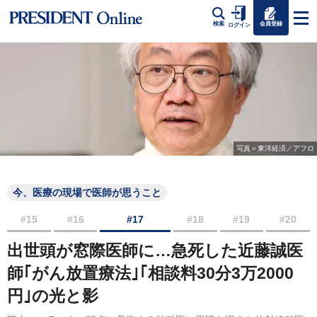
会員登録
検索
ログイン
写真＝東洋経済／アフロ
今、医療の現場で医師が思うこと
#15
#16
#17
#18
#19
#20
出世頭が窓際医師に…急死した近藤誠医
師｢がん放置療法｣｢相談料30分3万2000
円｣の光と影