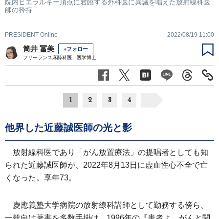
院内ヒエラルキー頂点に君臨する外科医に異議を唱えた放射線科医
師の矜持
PRESIDENT Online
2022/08/19 11:00
筒井 冨美
+フォロー
フリーランス麻酔科医、医学博士
1
2
3
4
他界した近藤誠医師の光と影
放射線科医であり「がん放置療法」の提唱者としても知
られた近藤誠医師が、2022年8月13日に虚血性心不全で亡
くなった。享年73。
慶應義塾大学病院の放射線科講師として勤務する傍ら、
一般向け著書を多数手掛け、1996年の『患者よ、がんと闘