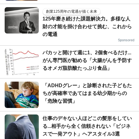
創業125周年の電通が描く未来
125年磨き続けた課題解決力。多様な人
財の才能を掛け合わせて挑む、これから
の電通
Sponsored
パカッと開けて週に1、2個食べるだけ...
がん専門医が勧める「大腸がんを予防す
るオメガ脂肪酸たっぷり食品」
「ADHDグレー」と診断された子どもた
ちが高確率であてはまる幼少期からの
「危険な習慣」
仕事のデキない人ほどこの髪形をしてい
る...相手から全く信頼されない「ビジネ
スで一発アウト」ヘアスタイル3選