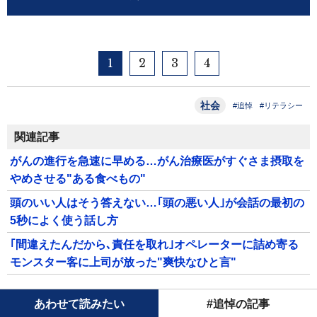
1
2
3
4
社会
#追悼
#リテラシー
関連記事
がんの進行を急速に早める…がん治療医がすぐさま摂取を
やめさせる"ある食べもの"
頭のいい人はそう答えない…｢頭の悪い人｣が会話の最初の
5秒によく使う話し方
｢間違えたんだから､責任を取れ｣オペレーターに詰め寄る
モンスター客に上司が放った"爽快なひと言"
あわせて読みたい
#追悼の記事