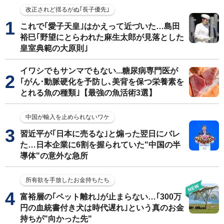
改正されど揺るがぬ｢長子優先｣
これで｢愛子天皇｣はかえって近づいた…島田
裕巳｢野望にとらわれた麻生太郎が見落とした
皇室典範の大原則｣
イワシでもサンマでもない...糖尿病専門医が
｢がん･動脈硬化を予防し､美背を保つ栄養素を
とれる魚の種類｣【最強の魚活術3選】
中国が輸入を止められないワケ
習近平が｢日本に売るな｣と煽った翌日にバレ
た…日本企業に6割を握られていた"中国の半
導体"の意外な急所
所有欲を手放したお金持ちたち
富裕層の｢ペット離れ｣が止まらない…｢300万
円の血統書付き犬は時代遅れ｣という真のお金
持ちが"向かった先"