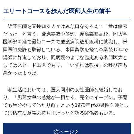
エリートコースを歩んだ医師人生の前半
近藤医師を直接知る人々はみな口をそろえて「昔は優秀
だった」と言う。慶應義塾中等部、慶應義塾高校、同大学
医学部を経て最短コースで慶應病院放射線科に就職し、米
国医師免許も取得している。米国留学を経て卒業後10年で
講師に昇進しており、同病院のような歴史ある名門医大と
してはスピード出世であり、「いずれは教授」の呼び声も
高かったようだ。
私生活においては、医大同期の女性医師と結婚してお
り、「男尊女卑の感覚が一切なく、完全にイーブン。子育
ても半分やって当たり前」という1970年代の男性医師とし
ては稀有な意識の持ち主だったと語る関係者もいる。
次ページ