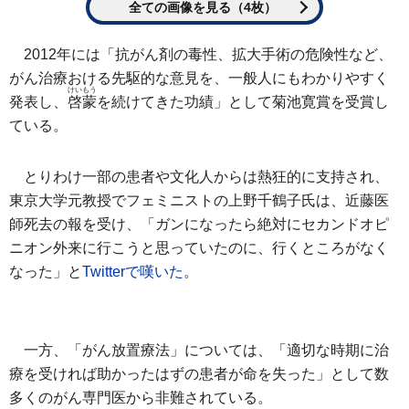
全ての画像を見る（4枚）
2012年には「抗がん剤の毒性、拡大手術の危険性など、
がん治療おける先駆的な意見を、一般人にもわかりやすく
けいもう
発表し、
啓蒙
を続けてきた功績」として菊池寛賞を受賞し
ている。
とりわけ一部の患者や文化人からは熱狂的に支持され、
東京大学元教授でフェミニストの上野千鶴子氏は、近藤医
師死去の報を受け、「ガンになったら絶対にセカンドオピ
ニオン外来に行こうと思っていたのに、行くところがなく
なった」と
Twitterで嘆いた
。
一方、「がん放置療法」については、「適切な時期に治
療を受ければ助かったはずの患者が命を失った」として数
多くのがん専門医から非難されている。