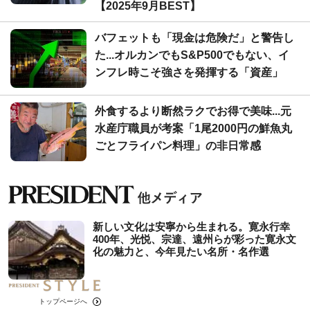
【2025年9月BEST】
バフェットも「現金は危険だ」と警告し
た...オルカンでもS&P500でもない、イ
ンフレ時こそ強さを発揮する「資産」
外食するより断然ラクでお得で美味...元
水産庁職員が考案「1尾2000円の鮮魚丸
ごとフライパン料理」の非日常感
新しい文化は安寧から生まれる。寛永行幸
400年、光悦、宗達、遠州らが彩った寛永文
化の魅力と、今年見たい名所・名作選
トップページへ