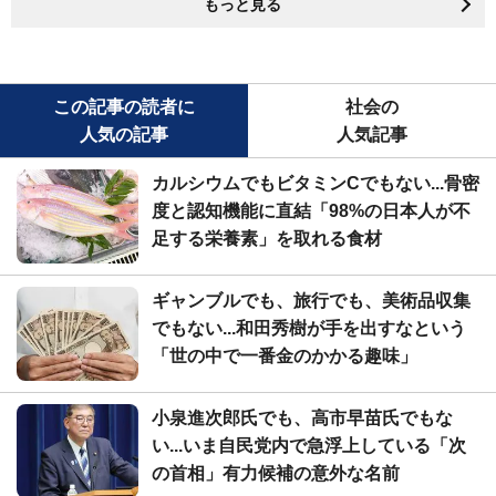
もっと見る
この記事の読者に
社会の
人気の記事
人気記事
カルシウムでもビタミンCでもない...骨密
度と認知機能に直結「98%の日本人が不
足する栄養素」を取れる食材
ギャンブルでも、旅行でも、美術品収集
でもない...和田秀樹が手を出すなという
「世の中で一番金のかかる趣味」
小泉進次郎氏でも、高市早苗氏でもな
い...いま自民党内で急浮上している「次
の首相」有力候補の意外な名前