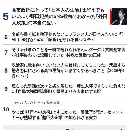
高市政権にとって｢日本人の生活｣はどうでも
いい…小野田紀美のSNS投稿でわかった｢外国
人政策｣の本当の狙い
名前を書く紙も整理券もない…フランス人が日本みたいに｢行
列｣に並ばないのに｢順番｣を守れる謎システム
そりゃ仕事のことを一瞬で忘れられるわ…グーグル共同創業者
が仕事終わりに没頭していた"特殊な運動"の正体
政治家に最も向いていない人を首相にしてしまった…天皇すら
懸念を口にされる高市早苗がいますぐやるべきこと【2026年6
月BEST】
逆らった県議は次々と姿を消した…麻生太郎ですら手に負えな
い｢自民党福岡県議団｣が県民よりも大事にする掟
かつて｢お荷物｣だった防衛産業
やっぱり｢日本の技術｣はすごかった…習近平が恐れ､ゼレンス
キーが熱望する｢超巨大企業｣の知られざる実力