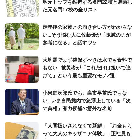
地元トップを維持する名門22校と凋落し
た元名門17校の全リスト
定年後の家族との向き合い方がわからな
い...そう悩む人に佐藤優が「鬼滅の刃が
参考になる」と話すワケ
大地震でまず確保すべきは水でも食料で
もない...被災者が「これだけは担いで逃
げて」という最も重要なモノ2選
小泉進次郎氏でも、高市早苗氏でもな
い...いま自民党内で急浮上している「次
の首相」有力候補の意外な名前
「人間扱いされなくて新鮮」「お金もら
って大人のキッザニア体験」...正社員も