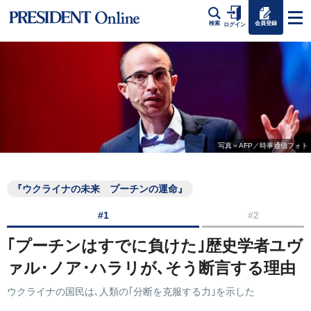
会員登録
検索
ログイン
写真＝AFP／時事通信フォト
『ウクライナの未来 プーチンの運命』
#1
#2
｢プーチンはすでに負けた｣歴史学者ユヴ
ァル･ノア･ハラリが､そう断言する理由
ウクライナの国民は､人類の｢分断を克服する力｣を示した