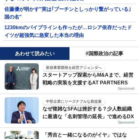
佐藤優が明かす"実は｢プーチンとしっかり繋がっている｣
国の名"
1230kmのパイプラインも作ったが…ロシア依存だったド
イツが超強気に急変した本当の理由
あわせて読みたい
#国際政治の記事
新規事業開発を経営アジェンダへ
スタートアップ探索からM&Aまで、経営
戦略の実装を支援するAT PARTNERS
Sponsored
中堅企業にリーズナブルな新提案
なぜ複雑なSFAは挫折する？少人数組織
に最適な「名刺管理の延長」で進めるDX
Sponsored
「秀吉と一緒になるのがイヤ」ではな