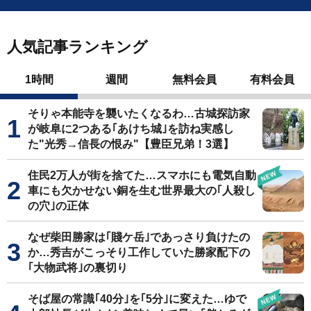
人気記事ランキング
1時間
週間
無料会員
有料会員
そりゃ本能寺を襲いたくなるわ…古城探訪家
が岐阜に2つある｢あけち城｣を訪ね実感し
た"光秀→信長の恨み"【豊臣兄弟！3選】
住民2万人が街を捨てた…スマホにも電気自動
車にも欠かせない銅を生む世界最大の｢人殺し
の穴｣の正体
なぜ柴田勝家は｢賤ケ岳｣であっさり負けたの
か…秀吉がこっそり工作していた勝家配下の
｢大物武将｣の裏切り
そば屋の常識｢40分｣を｢5分｣に変えた…ゆで