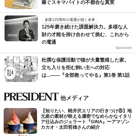
稼ぐスキマバイトの不都合な真実
創業125周年の電通が描く未来
125年磨き続けた課題解決力。多様な人
財の才能を掛け合わせて挑む、これから
の電通
Sponsored
杜撰な保護活動で猫が大量繁殖した家。
立ち入りを拒む飼い主への対応
は...――『全部救ってやる』第1巻 第1話
【知りたい、軽井沢エリアの行きつけ⑧】地
元産の素材が映える濃密でなめらかなイタリ
ア仕込みのジェラート『GINA』〜アマゾン
カカオ・太田哲雄さんの紹介