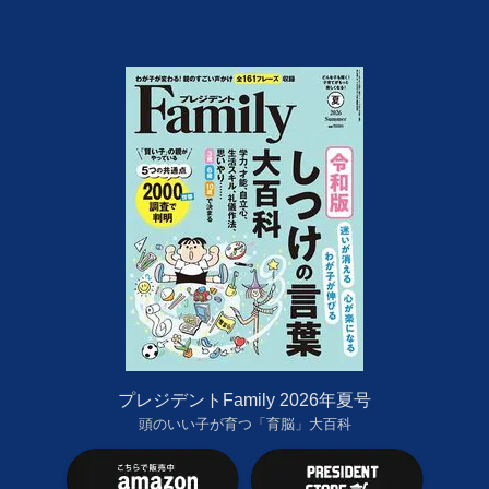
プレジデントFamily 2026年夏号
頭のいい子が育つ「育脳」大百科