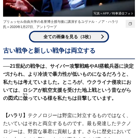
写真＝AFP／時事通信フォト
ブリュッセル自由大学の名誉博士授与後に講演するユヴァル・ノア・ハラリ
氏＝2020年1月27日、アントワープ
全ての画像を見る（3枚）
古い戦争と新しい戦争は両立する
──
21世紀の戦争は、サイバー攻撃戦略やAI搭載兵器に決定
づけられ、より冷淡で暴力性が低いものになるだろうと、
私たちは考えていました。ところが、ウクライナ侵攻にお
いては、ロシアが航空支援を受けた地上戦という昔ながら
なら
の図式に
倣
っている様を私たちは目撃しています。
【ハラリ】
テクノロジーは野蛮に対立するものではなく、
たいていはそれと両立するものです。最も発達したテクノ
ロジーは、野蛮な暴君に貢献します。さらに歴史において