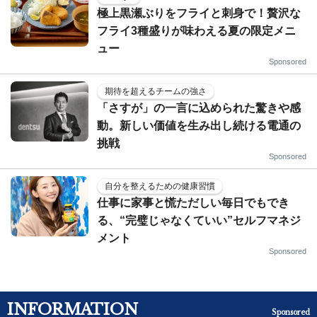
極上黒瀬ぶりをフライと刺身で！贅沢な
フライ3種盛りが味わえる夏の限定メニ
ュー
Sponsored
期待を超えるチームの強さ
「さすが」の一言に込められた驚きや感
動。新しい価値を生み出し続ける電通の
挑戦
Sponsored
自分を整えるための健康習慣
仕事に家事と慌ただしい毎日でもでき
る、“完璧じゃなくていい”セルフマネジ
メント
Sponsored
INFORMATION
Sponsored