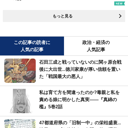
もっと見る
この記事の読者に
政治・経済の
人気の記事
人気記事
石田三成と戦っていないのに関ヶ原合戦
後に大出世...徳川家康が厚い信頼を置い
た「戦国最大の悪人」
私は育て方を間違ったのか?毒親と私を
責める娘に明かした真実――『真綿の
檻』5巻2話
47都道府県の「旧制一中」の栄枯盛衰...