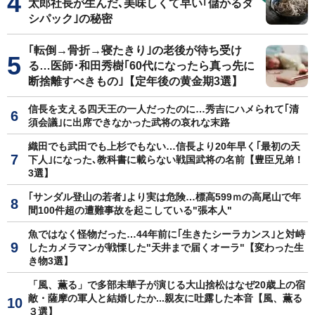
太郎社長が生んだ､美味しくて早い｢儲かるダ
シパック｣の秘密
｢転倒→骨折→寝たきり｣の老後が待ち受け
る…医師･和田秀樹｢60代になったら真っ先に
断捨離すべきもの｣【定年後の黄金期3選】
信長を支える四天王の一人だったのに…秀吉にハメられて｢清
須会議｣に出席できなかった武将の哀れな末路
織田でも武田でも上杉でもない…信長より20年早く｢最初の天
下人｣になった､教科書に載らない戦国武将の名前【豊臣兄弟！
3選】
｢サンダル登山の若者｣より実は危険…標高599ｍの高尾山で年
間100件超の遭難事故を起こしている"張本人"
魚ではなく怪物だった…44年前に｢生きたシーラカンス｣と対峙
したカメラマンが戦慄した"天井まで届くオーラ"【変わった生
き物3選】
「風、薫る」で多部未華子が演じる大山捨松はなぜ20歳上の宿
敵・薩摩の軍人と結婚したか...親友に吐露した本音【風、薫る
３選】