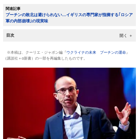
関連記事
プーチンの敗北は避けられない…イギリスの専門家が指摘する｢ロシア
軍の内部崩壊｣の現実味
目次
※本稿は、クーリエ・ジャポン編『
ウクライナの未来 プーチンの運命
』
（講談社＋α新書）の一部を再編集したものです。