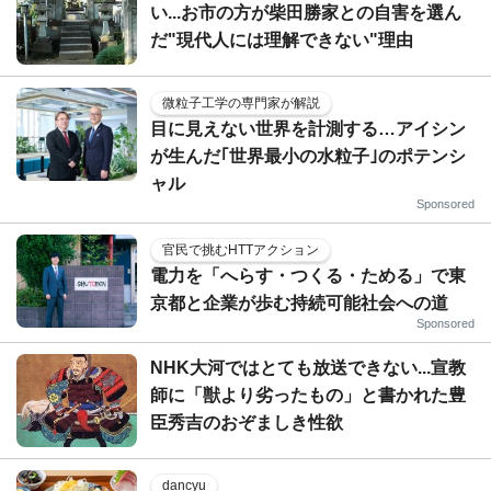
い...お市の方が柴田勝家との自害を選ん
だ"現代人には理解できない"理由
微粒子工学の専門家が解説
目に見えない世界を計測する…アイシン
が生んだ｢世界最小の水粒子｣のポテンシ
ャル
Sponsored
官民で挑むHTTアクション
電力を「へらす・つくる・ためる」で東
京都と企業が歩む持続可能社会への道
Sponsored
NHK大河ではとても放送できない...宣教
師に「獣より劣ったもの」と書かれた豊
臣秀吉のおぞましき性欲
dancyu