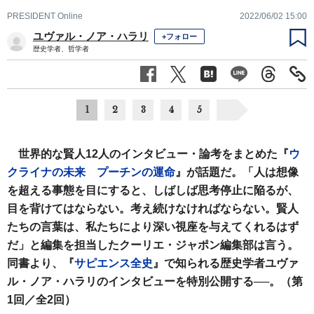
PRESIDENT Online
2022/06/02 15:00
ユヴァル・ノア・ハラリ
+フォロー
歴史学者、哲学者
1
2
3
4
5
世界的な賢人12人のインタビュー・論考をまとめた『
ウ
クライナの未来 プーチンの運命
』が話題だ。「人は想像
を超える事態を目にすると、しばしば思考停止に陥るが、
目を背けてはならない。考え続けなければならない。賢人
たちの言葉は、私たちにより深い視座を与えてくれるはず
だ」と編集を担当したクーリエ・ジャポン編集部は言う。
同書より、『
サピエンス全史
』で知られる歴史学者ユヴァ
ル・ノア・ハラリのインタビューを特別公開する──。（第
1回／全2回）