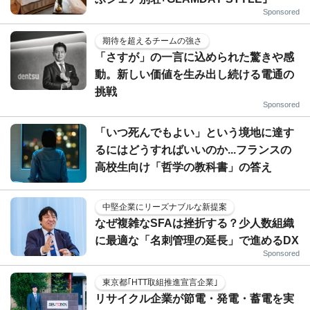
Sponsored
期待を超えるチームの強さ
「さすが」の一言に込められた驚きや感
動。新しい価値を生み出し続ける電通の
挑戦
Sponsored
「いつ死んでもよい」という境地に達す
るにはどうすればいいのか...フランスの
高校生向け「哲学の教科書」の答え
中堅企業にリーズナブルな新提案
なぜ複雑なSFAは挫折する？少人数組織
に最適な「名刺管理の延長」で進めるDX
Sponsored
東京都｢HTT取組推進宣言企業｣
リサイクル企業が節電・発電・蓄電を実