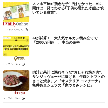
スマホ三昧="残念な子"ではなかった…AIに
聞けば一発でわかる｢子供の隠れた才能と"向
いている職業"｣
トップページへ
AIが試算！ 大人気オルカン積み立てで
「2000万円超」、本当の確率
トップページへ
肉汁と果汁に溺れそうな"おしゃれ焼き肉"。
サンジョヴェーゼに捧げる「牛肉とトマトの
さっと焼き」／『オステリア コマチーナ』
亀井良真シェフの「家つまみレシピ」
トップページへ