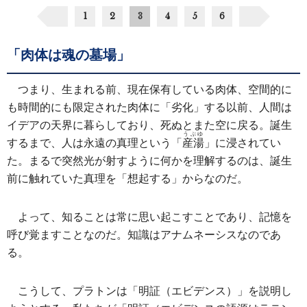
1
2
3
4
5
6
「肉体は魂の墓場」
つまり、生まれる前、現在保有している肉体、空間的に
も時間的にも限定された肉体に「劣化」する以前、人間は
イデアの天界に暮らしており、死ぬとまた空に戻る。誕生
うぶゆ
するまで、人は永遠の真理という「
産湯
」に浸されてい
た。まるで突然光が射すように何かを理解するのは、誕生
前に触れていた真理を「想起する」からなのだ。
よって、知ることは常に思い起こすことであり、記憶を
呼び覚ますことなのだ。知識はアナムネーシスなのであ
る。
こうして、プラトンは「明証（エビデンス）」を説明し