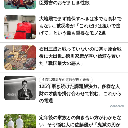
臣秀吉のおぞましき性欲
大地震でまず確保すべきは水でも食料で
もない...被災者が「これだけは担いで逃
げて」という最も重要なモノ2選
石田三成と戦っていないのに関ヶ原合戦
後に大出世...徳川家康が厚い信頼を置い
た「戦国最大の悪人」
創業125周年の電通が描く未来
125年磨き続けた課題解決力。多様な人
財の才能を掛け合わせて挑む、これから
の電通
Sponsored
定年後の家族との向き合い方がわからな
い...そう悩む人に佐藤優が「鬼滅の刃が