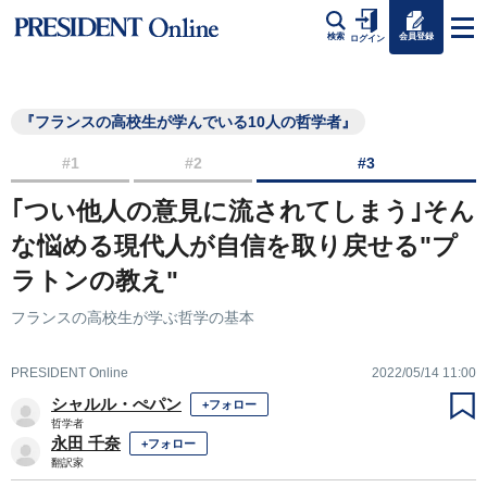
会員登録
検索
ログイン
『フランスの高校生が学んでいる10人の哲学者』
#1
#2
#3
｢つい他人の意見に流されてしまう｣そん
な悩める現代人が自信を取り戻せる"プ
ラトンの教え"
フランスの高校生が学ぶ哲学の基本
PRESIDENT Online
2022/05/14 11:00
シャルル・ぺパン
+フォロー
哲学者
永田 千奈
+フォロー
翻訳家