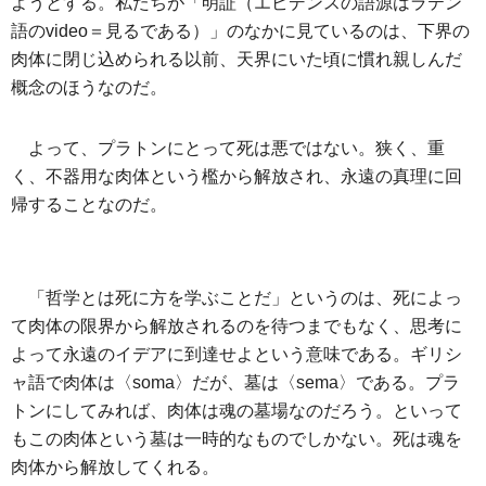
ようとする。私たちが「明証（エビデンスの語源はラテン
語のvideo＝見るである）」のなかに見ているのは、下界の
肉体に閉じ込められる以前、天界にいた頃に慣れ親しんだ
概念のほうなのだ。
よって、プラトンにとって死は悪ではない。狭く、重
く、不器用な肉体という檻から解放され、永遠の真理に回
帰することなのだ。
「哲学とは死に方を学ぶことだ」というのは、死によっ
て肉体の限界から解放されるのを待つまでもなく、思考に
よって永遠のイデアに到達せよという意味である。ギリシ
ャ語で肉体は〈soma〉だが、墓は〈sema〉である。プラ
トンにしてみれば、肉体は魂の墓場なのだろう。といって
もこの肉体という墓は一時的なものでしかない。死は魂を
肉体から解放してくれる。