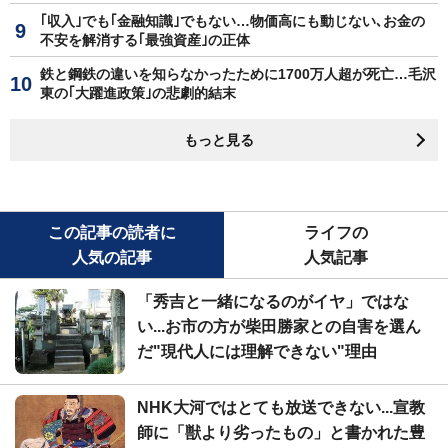
｢収入｣でも｢金融知識｣でもない…物価高にも動じない､お金の
不安を解消する｢最強資産｣の正体
鉄と鋼鉄の違いを知らなかったために1700万人超が死亡…毛沢
東の｢大躍進政策｣の悲劇的結末
もっと見る
この記事の読者に
ライフの
人気の記事
人気記事
「秀吉と一緒になるのがイヤ」ではな
い...お市の方が柴田勝家との自害を選ん
だ"現代人には理解できない"理由
NHK大河ではとても放送できない...宣教
師に「獣より劣ったもの」と書かれた豊