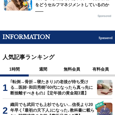
をどうセルフマネジメントしているのか
——
Sponsored
INFORMATION
Sponsored
人気記事ランキング
1時間
週間
無料会員
有料会員
｢転倒→骨折→寝たきり｣の老後が待ち受け
る…医師･和田秀樹｢60代になったら真っ先に
断捨離すべきもの｣【定年後の黄金期3選】
織田でも武田でも上杉でもない…信長より20
年早く｢最初の天下人｣になった､教科書に載ら