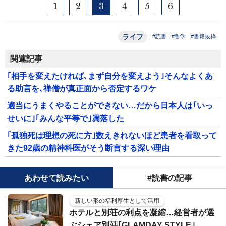
1
2
3
4
5
6
ライフ
#読書
#哲学
#書籍抜粋
関連記事
｢相手を変えたければ､まず自分を変えよう｣そんなよくあ
る助言を､禅僧が真正面から否定するワケ
適当にうまくやることができない…だから日本人は｢いっ
せいに｣｢みんな平等で｣凋落した
｢孤独死は理想の死に方｣数えきれないほど患者を看取って
きた92歳の精神科医がそう断言する深い理由
あわせて読みたい
#読書の記事
新しい形の福利厚生として活用
ホテルと別荘の利点を凝縮…経営者が選
ぶシェア別荘｢GLAMDAY STYLE｣