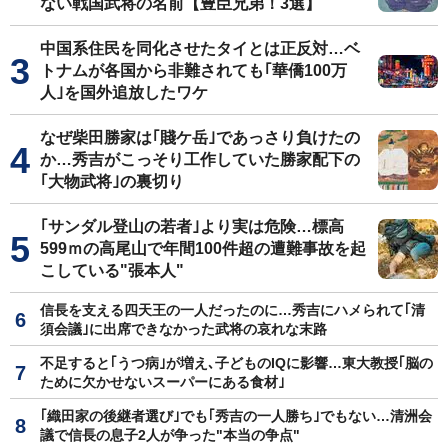
ない戦国武将の名前【豊臣兄弟！3選】
中国系住民を同化させたタイとは正反対…ベ
トナムが各国から非難されても｢華僑100万
人｣を国外追放したワケ
なぜ柴田勝家は｢賤ケ岳｣であっさり負けたの
か…秀吉がこっそり工作していた勝家配下の
｢大物武将｣の裏切り
｢サンダル登山の若者｣より実は危険…標高
599ｍの高尾山で年間100件超の遭難事故を起
こしている"張本人"
信長を支える四天王の一人だったのに…秀吉にハメられて｢清
須会議｣に出席できなかった武将の哀れな末路
不足すると｢うつ病｣が増え､子どものIQに影響…東大教授｢脳の
ために欠かせないスーパーにある食材｣
｢織田家の後継者選び｣でも｢秀吉の一人勝ち｣でもない…清洲会
議で信長の息子2人が争った"本当の争点"