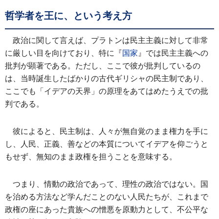
哲学者を王に、という考え方
政治に関して言えば、プラトンは民主主義に対して非常
に厳しい目を向けており、特に『
国家
』では民主主義への
批判が顕著である。ただし、ここで彼が批判しているの
は、当時誕生したばかりの古代ギリシャの民主制であり、
ここでも「イデアの天界」の原理をあてはめたうえでの批
判である。
彼によると、民主制は、人々が無自覚のまま権力を手に
し、人民、正義、善などの本質についてイデアを仰ごうと
もせず、無知のまま政権を担うことを意味する。
つまり、情動の政治であって、理性の政治ではない。国
を治める方法など学んだことのない人民たちが、これまで
政権の座にあった貴族への憎悪を原動力として、不公平な