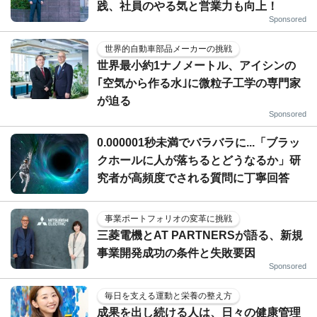
践、社員のやる気と営業力も向上！
Sponsored
世界的自動車部品メーカーの挑戦
世界最小約1ナノメートル、アイシンの
｢空気から作る水｣に微粒子工学の専門家
が迫る
Sponsored
0.000001秒未満でバラバラに...「ブラッ
クホールに人が落ちるとどうなるか」研
究者が高頻度でされる質問に丁寧回答
事業ポートフォリオの変革に挑戦
三菱電機とAT PARTNERSが語る、新規
事業開発成功の条件と失敗要因
Sponsored
毎日を支える運動と栄養の整え方
成果を出し続ける人は、日々の健康管理